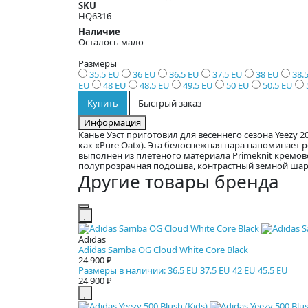
SKU
HQ6316
Наличие
Осталось мало
Размеры
35.5 EU
36 EU
36.5 EU
37.5 EU
38 EU
38.
EU
48 EU
48.5 EU
49.5 EU
50 EU
50.5 EU
Купить
Быстрый заказ
Информация
Канье Уэст приготовил для весеннего сезона Yeezy 
как «Pure Oat»). Эта белоснежная пара напоминает р
выполнен из плетеного материала Primeknit кремовог
полупрозрачная подошва, контрастный земной шар 
Другие товары бренда
Adidas
Adidas Samba OG Cloud White Core Black
24 900 ₽
Размеры в наличии: 36.5 EU 37.5 EU 42 EU 45.5 EU
24 900 ₽