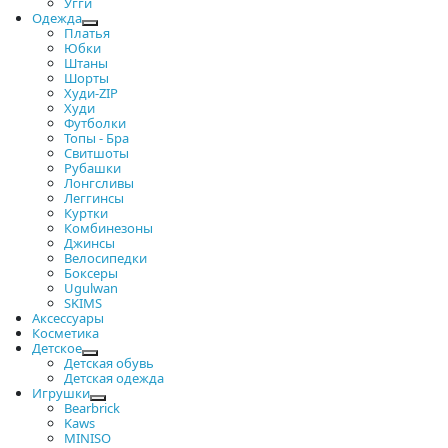
Угги
Одежда
Платья
Юбки
Штаны
Шорты
Худи-ZIP
Худи
Футболки
Топы - Бра
Свитшоты
Рубашки
Лонгсливы
Леггинсы
Куртки
Комбинезоны
Джинсы
Велосипедки
Боксеры
Ugulwan
SKIMS
Аксессуары
Косметика
Детское
Детская обувь
Детская одежда
Игрушки
Bearbrick
Kaws
MINISO