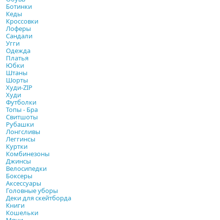
Ботинки
Кеды
Кроссовки
Лоферы
Сандали
Угги
Одежда
Платья
Юбки
Штаны
Шорты
Худи-ZIP
Худи
Футболки
Топы - Бра
Свитшоты
Рубашки
Лонгсливы
Леггинсы
Куртки
Комбинезоны
Джинсы
Велосипедки
Боксеры
Аксессуары
Головные уборы
Деки для скейтборда
Книги
Кошельки
Мячи