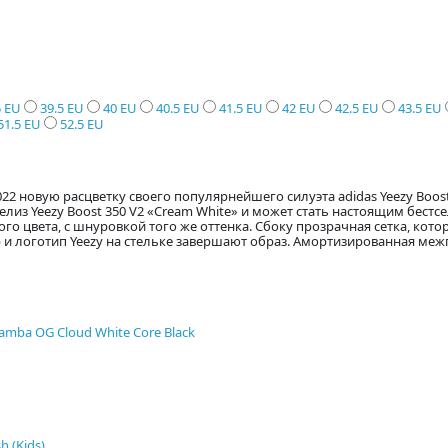
5 EU
39.5 EU
40 EU
40.5 EU
41.5 EU
42 EU
42.5 EU
43.5 EU
51.5 EU
52.5 EU
2022 новую расцветку своего популярнейшего силуэта adidas Yeezy Boo
елиз Yeezy Boost 350 V2 «Cream White» и может стать настоящим бестсе
о цвета, с шнуровкой того же оттенка. Сбоку прозрачная сетка, котор
и логотип Yeezy на стельке завершают образ. Амортизированная меж