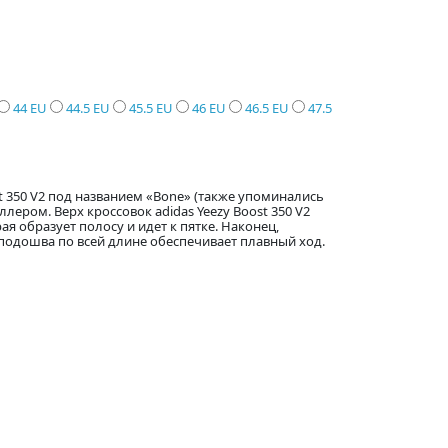
44 EU
44.5 EU
45.5 EU
46 EU
46.5 EU
47.5
st 350 V2 под названием «Bone» (также упоминались
ллером. Верх кроссовок adidas Yeezy Boost 350 V2
ая образует полосу и идет к пятке. Наконец,
подошва по всей длине обеспечивает плавный ход.