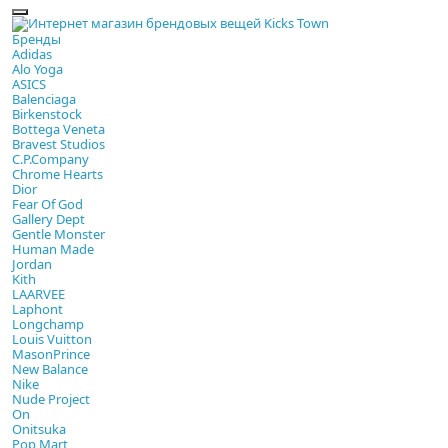
Бренды
Adidas
Alo Yoga
ASICS
Balenciaga
Birkenstock
Bottega Veneta
Bravest Studios
C.P.Company
Chrome Hearts
Dior
Fear Of God
Gallery Dept
Gentle Monster
Human Made
Jordan
Kith
LAARVEE
Laphont
Longchamp
Louis Vuitton
MasonPrince
New Balance
Nike
Nude Project
On
Onitsuka
Pop Mart