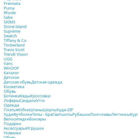
Premiata
Puma
Rhode
Sabe
SKIMS
Stone Island
Supreme
Swatch
Tiffany & Co.
Timberland
Travis Scott
Trendt Vision
UGG
Vans
WHOOP
Каталог
Детское
Детская обувь
Детская одежда
Косметика
Обувь
Ботинки
Кеды
Кроссовки
Лоферы
Сандали
Угги
Одежда
Платья
Юбки
Штаны
Шорты
Худи-ZIP
Худи
Футболки
Топы - Бра
Свитшоты
Рубашки
Лонгсливы
Леггинсы
Кур
Велосипедки
Боксеры
Подарки
Аксессуары
Игрушки
Новинки
Обувь