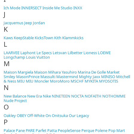
Ich Mode
INNERSECT
Inside Me Studio
INXX
J
Jacquemus
Jeep
Jordan
K
Kaws
KeepStable
KicksTown
Kith
Klammkicks
L
LAARVEE
Laphont
Le Specs
Letsvan
Lilbetter
Lioness
LOEWE
Longchamp
Louis Vuitton
M
Maison Margiela
Maison Mihara Yasuhiro
Marina De Golle
Market
Smiley
MasonPrince
Massulti
Mastermind
Mighty Jaxx
MINISO
Mitchell
& Ness
MIU MIU
Moncler
MoroMoro
MSCHF
MYKITA
MYOSOTIS
N
New Balance
New Era
Nike
NINETEEN
NOCTA
NOFAITH
NOTHOMME
Nude Project
O
Oakley
OBEY
Off-White
On
Onitsuka
Our Legacy
P
Palace
Pane
PARE
Parfet
Patta
PeopleSense
Perque
Polene
Pop Mart