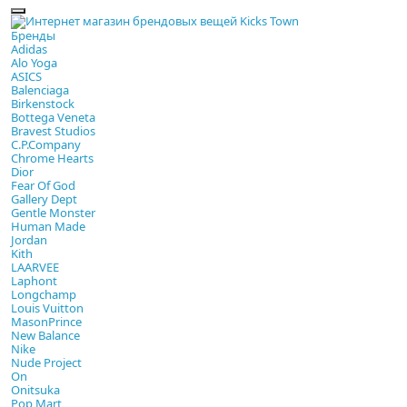
Бренды
Adidas
Alo Yoga
ASICS
Balenciaga
Birkenstock
Bottega Veneta
Bravest Studios
C.P.Company
Chrome Hearts
Dior
Fear Of God
Gallery Dept
Gentle Monster
Human Made
Jordan
Kith
LAARVEE
Laphont
Longchamp
Louis Vuitton
MasonPrince
New Balance
Nike
Nude Project
On
Onitsuka
Pop Mart