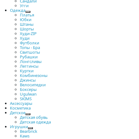
Сандали
Угги
Одежда
Платья
Юбки
Штаны
Шорты
Худи-ZIP
Худи
Футболки
Топы - Бра
Свитшоты
Рубашки
Лонгсливы
Леггинсы
Куртки
Комбинезоны
Джинсы
Велосипедки
Боксеры
Ugulwan
SKIMS
Аксессуары
Косметика
Детское
Детская обувь
Детская одежда
Игрушки
Bearbrick
Kaws