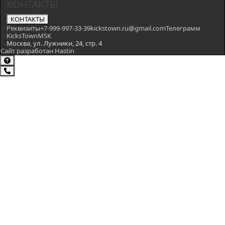
КОНТАКТЫ
КОНТАКТЫ
Реквизиты
+7-999-997-33-39
kickstown.ru@gmail.com
Телеграмм
KicksTownMSK
Москва, ул. Лужники, 24, стр. 4
Сайт разработан Hastin