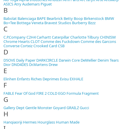
ASICS
Atry
Audemars Piguet
B
Babolat
Balenciaga
BAPE
Bearbrick
Betty Boop
Birkenstock
BMW
Bo+Tee
Bottega Veneta
Bravest Studios
Burberry
Bzzz
C
C.P.Company
C2H4
Carhartt
Caterpillar
Charlotte Tilbury
CHINISM
Chrome Hearts
CLOT
Comme des Fuckdown
Comme des Garcons
Converse
Corteiz
Crooked Card
CSB
D
D5OVE
Daily Paper
DARKCIRCLE
Darwin Core
DeMellier
Denim Tears
Dior
DND4DES
Dr.Martens
Drew
E
Elinhen
Enfants Riches Deprimes
Evisu
EXHALE
F
FABLE
Fear Of God
FIRE 2 COLD EGO
Formula
Fragment
G
Gallery Dept
Gentle Monster
Goyard
GRAILZ
Gucci
H
Hanqiaoriji
Hermes
Hourglass
Human Made
I