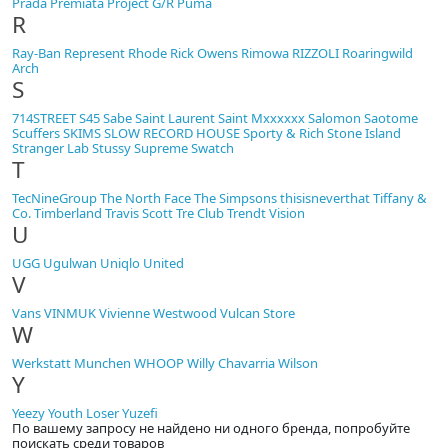
Prada
Premiata
Project G/R
Puma
R
Ray-Ban
Represent
Rhode
Rick Owens
Rimowa
RIZZOLI
Roaringwild
Arch
S
714STREET
S45
Sabe
Saint Laurent
Saint Mxxxxxx
Salomon
Saotome
Scuffers
SKIMS
SLOW RECORD HOUSE
Sporty & Rich
Stone Island
Stranger Lab
Stussy
Supreme
Swatch
T
TecNineGroup
The North Face
The Simpsons
thisisneverthat
Tiffany &
Co.
Timberland
Travis Scott
Tre Club
Trendt Vision
U
UGG
Ugulwan
Uniqlo
United
V
Vans
VINMUK
Vivienne Westwood
Vulcan Store
W
Werkstatt Munchen
WHOOP
Willy Chavarria
Wilson
Y
Yeezy
Youth Loser
Yuzefi
По вашему запросу не найдено ни одного бренда, попробуйте
поискать среди товаров