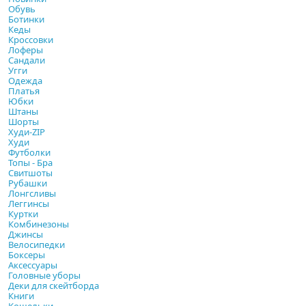
Обувь
Ботинки
Кеды
Кроссовки
Лоферы
Сандали
Угги
Одежда
Платья
Юбки
Штаны
Шорты
Худи-ZIP
Худи
Футболки
Топы - Бра
Свитшоты
Рубашки
Лонгсливы
Леггинсы
Куртки
Комбинезоны
Джинсы
Велосипедки
Боксеры
Аксессуары
Головные уборы
Деки для скейтборда
Книги
Кошельки