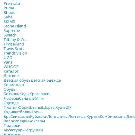
Premiata
Puma
Rhode
Sabe
SKIMS
Stone Island
Supreme
Swatch
Tiffany & Co.
Timberland
Travis Scott
Trendt Vision
UGG
Vans
WHOOP
Каталог
Детское
Детская обувь
Детская одежда
Косметика
Обувь
Ботинки
Кеды
Кроссовки
Лоферы
Сандали
Угги
Одежда
Платья
Юбки
Штаны
Шорты
Худи-ZIP
Худи
Футболки
Топы -
Бра
Свитшоты
Рубашки
Лонгсливы
Леггинсы
Куртки
Комбинезоны
Джи
Велосипедки
Боксеры
Подарки
Аксессуары
Игрушки
Новинки