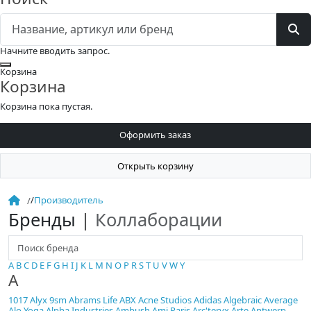
Начните вводить запрос.
Закрыть
Корзина
Корзина
Корзина пока пустая.
Оформить заказ
Открыть корзину
/
Производитель
Бренды
|
Коллаборации
A
B
C
D
E
F
G
H
I
J
K
L
M
N
O
P
R
S
T
U
V
W
Y
A
1017 Alyx 9sm
Abrams Life
ABX
Acne Studios
Adidas
Algebraic Average
Alo Yoga
Alpha Industries
Ambush
Ami Paris
Arc'teryx
Arte Antwerp