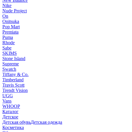
New Balance
Nike
Nude Project
On
Onitsuka
Pop Mart
Premiata
Puma
Rhode
Sabe
SKIMS
Stone Island
Supreme
Swatch
Tiffany & Co.
Timberland
Travis Scott
Trendt Vision
UGG
Vans
WHOOP
Каталог
Детское
Детская обувь
Детская одежда
Косметика