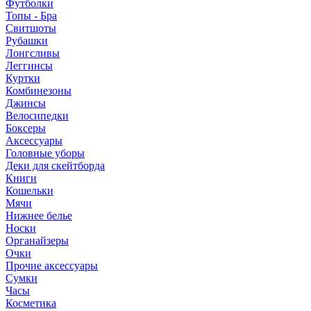
Футболки
Топы - Бра
Свитшоты
Рубашки
Лонгсливы
Леггинсы
Куртки
Комбинезоны
Джинсы
Велосипедки
Боксеры
Аксессуары
Головные уборы
Деки для скейтборда
Книги
Кошельки
Мячи
Нижнее белье
Носки
Органайзеры
Очки
Прочие аксессуары
Сумки
Часы
Косметика