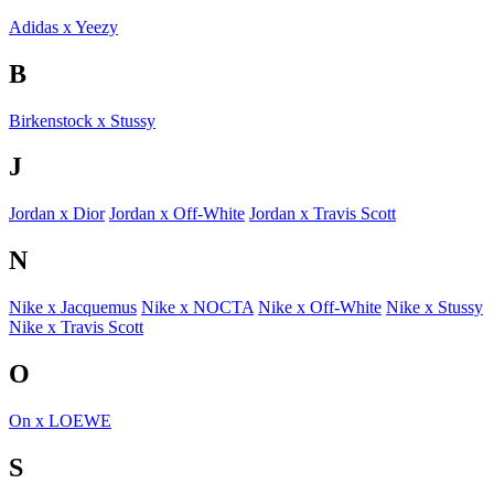
Adidas x Yeezy
B
Birkenstock x Stussy
J
Jordan x Dior
Jordan x Off-White
Jordan x Travis Scott
N
Nike x Jacquemus
Nike x NOCTA
Nike x Off-White
Nike x Stussy
Nike x Travis Scott
O
On x LOEWE
S