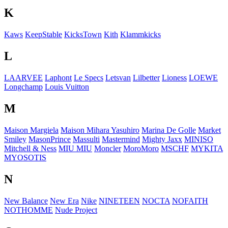
K
Kaws
KeepStable
KicksTown
Kith
Klammkicks
L
LAARVEE
Laphont
Le Specs
Letsvan
Lilbetter
Lioness
LOEWE
Longchamp
Louis Vuitton
M
Maison Margiela
Maison Mihara Yasuhiro
Marina De Golle
Market
Smiley
MasonPrince
Massulti
Mastermind
Mighty Jaxx
MINISO
Mitchell & Ness
MIU MIU
Moncler
MoroMoro
MSCHF
MYKITA
MYOSOTIS
N
New Balance
New Era
Nike
NINETEEN
NOCTA
NOFAITH
NOTHOMME
Nude Project