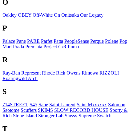
O
Oakley
OBEY
Off-White
On
Onitsuka
Our Legacy
P
Palace
Pane
PARE
Parfet
Patta
PeopleSense
Perque
Polene
Pop
Mart
Prada
Premiata
Project G/R
Puma
R
Ray-Ban
Represent
Rhode
Rick Owens
Rimowa
RIZZOLI
Roaringwild Arch
S
714STREET
S45
Sabe
Saint Laurent
Saint Mxxxxxx
Salomon
Saotome
Scuffers
SKIMS
SLOW RECORD HOUSE
Sporty &
Rich
Stone Island
Stranger Lab
Stussy
Supreme
Swatch
T