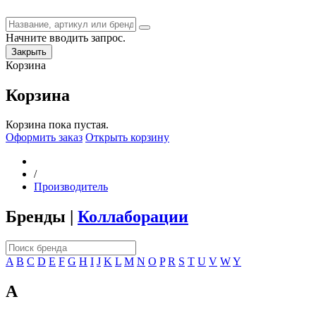
Начните вводить запрос.
Закрыть
Корзина
Корзина
Корзина пока пустая.
Оформить заказ
Открыть корзину
/
Производитель
Бренды
|
Коллаборации
A
B
C
D
E
F
G
H
I
J
K
L
M
N
O
P
R
S
T
U
V
W
Y
A