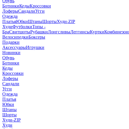
Обувь
Ботинки
Кеды
Кроссовки
Лоферы
Сандали
Угги
Одежда
Платья
Юбки
Штаны
Шорты
Худи-ZIP
Худи
Футболки
Топы -
Бра
Свитшоты
Рубашки
Лонгсливы
Леггинсы
Куртки
Комбинезо
Велосипедки
Боксеры
Подарки
Аксессуары
Игрушки
Новинки
Обувь
Ботинки
Кеды
Кроссовки
Лоферы
Сандали
Угги
Одежда
Платья
Юбки
Штаны
Шорты
Худи-ZIP
Худи