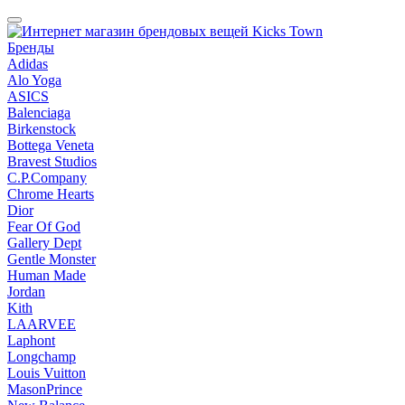
Бренды
Adidas
Alo Yoga
ASICS
Balenciaga
Birkenstock
Bottega Veneta
Bravest Studios
C.P.Company
Chrome Hearts
Dior
Fear Of God
Gallery Dept
Gentle Monster
Human Made
Jordan
Kith
LAARVEE
Laphont
Longchamp
Louis Vuitton
MasonPrince