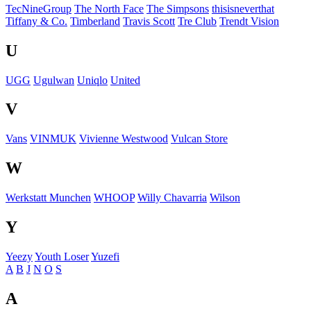
TecNineGroup
The North Face
The Simpsons
thisisneverthat
Tiffany & Co.
Timberland
Travis Scott
Tre Club
Trendt Vision
U
UGG
Ugulwan
Uniqlo
United
V
Vans
VINMUK
Vivienne Westwood
Vulcan Store
W
Werkstatt Munchen
WHOOP
Willy Chavarria
Wilson
Y
Yeezy
Youth Loser
Yuzefi
A
B
J
N
O
S
A