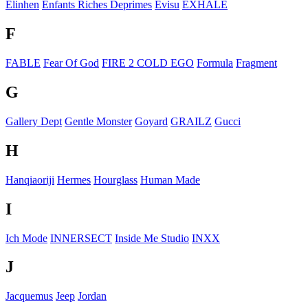
Elinhen
Enfants Riches Deprimes
Evisu
EXHALE
F
FABLE
Fear Of God
FIRE 2 COLD EGO
Formula
Fragment
G
Gallery Dept
Gentle Monster
Goyard
GRAILZ
Gucci
H
Hanqiaoriji
Hermes
Hourglass
Human Made
I
Ich Mode
INNERSECT
Inside Me Studio
INXX
J
Jacquemus
Jeep
Jordan