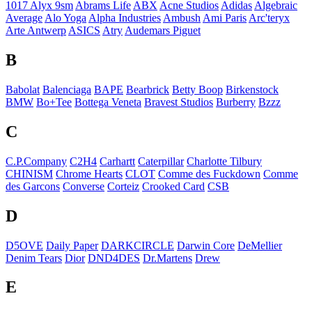
1017 Alyx 9sm
Abrams Life
ABX
Acne Studios
Adidas
Algebraic
Average
Alo Yoga
Alpha Industries
Ambush
Ami Paris
Arc'teryx
Arte Antwerp
ASICS
Atry
Audemars Piguet
B
Babolat
Balenciaga
BAPE
Bearbrick
Betty Boop
Birkenstock
BMW
Bo+Tee
Bottega Veneta
Bravest Studios
Burberry
Bzzz
C
C.P.Company
C2H4
Carhartt
Caterpillar
Charlotte Tilbury
CHINISM
Chrome Hearts
CLOT
Comme des Fuckdown
Comme
des Garcons
Converse
Corteiz
Crooked Card
CSB
D
D5OVE
Daily Paper
DARKCIRCLE
Darwin Core
DeMellier
Denim Tears
Dior
DND4DES
Dr.Martens
Drew
E