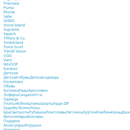
Premiata
Puma
Rhode
Sabe
SKIMS
Stone Island
Supreme
Swatch
Tiffany & Co.
Timberland
Travis Scott
Trendt Vision
UGG
Vans
WHOOP
Каталог
Детское
Детская обувь
Детская одежда
Косметика
Обувь
Ботинки
Кеды
Кроссовки
Лоферы
Сандали
Угги
Одежда
Платья
Юбки
Штаны
Шорты
Худи-ZIP
Худи
Футболки
Топы -
Бра
Свитшоты
Рубашки
Лонгсливы
Леггинсы
Куртки
Комбинезоны
Джи
Велосипедки
Боксеры
Подарки
Аксессуары
Игрушки
Новинки