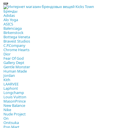
Бренды
Adidas
Alo Yoga
ASICS
Balenciaga
Birkenstock
Bottega Veneta
Bravest Studios
C.P.Company
Chrome Hearts
Dior
Fear Of God
Gallery Dept
Gentle Monster
Human Made
Jordan
Kith
LAARVEE
Laphont
Longchamp
Louis Vuitton
MasonPrince
New Balance
Nike
Nude Project
On
Onitsuka
Pop Mart