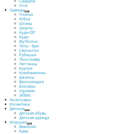
Сандали
Угги
Одежда
Платья
Юбки
Штаны
Шорты
Худи-ZIP
Худи
Футболки
Топы - Бра
Свитшоты
Рубашки
Лонгсливы
Леггинсы
Куртки
Комбинезоны
Джинсы
Велосипедки
Боксеры
Ugulwan
SKIMS
Аксессуары
Косметика
Детское
Детская обувь
Детская одежда
Игрушки
Bearbrick
Kaws