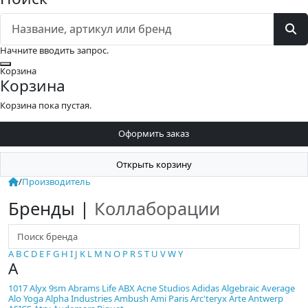
Начните вводить запрос.
Закрыть
Корзина
Корзина
Корзина пока пустая.
Оформить заказ
Открыть корзину
/
Производитель
Бренды
|
Коллаборации
A
B
C
D
E
F
G
H
I
J
K
L
M
N
O
P
R
S
T
U
V
W
Y
A
1017 Alyx 9sm
Abrams Life
ABX
Acne Studios
Adidas
Algebraic Average
Alo Yoga
Alpha Industries
Ambush
Ami Paris
Arc'teryx
Arte Antwerp