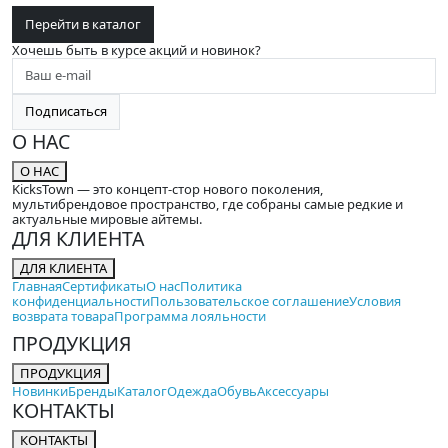
Перейти в каталог
Хочешь быть в курсе акций и новинок?
Подписаться
О НАС
О НАС
KicksTown — это концепт-стор нового поколения,
мультибрендовое пространство, где собраны самые редкие и
актуальные мировые айтемы.
ДЛЯ КЛИЕНТА
ДЛЯ КЛИЕНТА
Главная
Сертификаты
О нас
Политика
конфиденциальности
Пользовательское соглашение
Условия
возврата товара
Программа лояльности
ПРОДУКЦИЯ
ПРОДУКЦИЯ
Новинки
Бренды
Каталог
Одежда
Обувь
Аксессуары
КОНТАКТЫ
КОНТАКТЫ