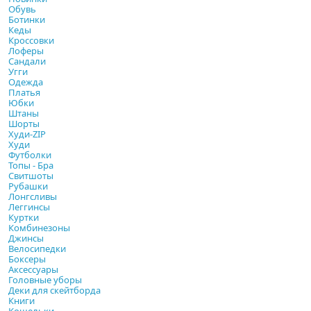
Обувь
Ботинки
Кеды
Кроссовки
Лоферы
Сандали
Угги
Одежда
Платья
Юбки
Штаны
Шорты
Худи-ZIP
Худи
Футболки
Топы - Бра
Свитшоты
Рубашки
Лонгсливы
Леггинсы
Куртки
Комбинезоны
Джинсы
Велосипедки
Боксеры
Аксессуары
Головные уборы
Деки для скейтборда
Книги
Кошельки