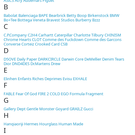
ASICS
Atry
Audemars Piguet
B
Babolat
Balenciaga
BAPE
Bearbrick
Betty Boop
Birkenstock
BMW
Bo+Tee
Bottega Veneta
Bravest Studios
Burberry
Bzzz
C
C.P.Company
C2H4
Carhartt
Caterpillar
Charlotte Tilbury
CHINISM
Chrome Hearts
CLOT
Comme des Fuckdown
Comme des Garcons
Converse
Corteiz
Crooked Card
CSB
D
D5OVE
Daily Paper
DARKCIRCLE
Darwin Core
DeMellier
Denim Tears
Dior
DND4DES
Dr.Martens
Drew
E
Elinhen
Enfants Riches Deprimes
Evisu
EXHALE
F
FABLE
Fear Of God
FIRE 2 COLD EGO
Formula
Fragment
G
Gallery Dept
Gentle Monster
Goyard
GRAILZ
Gucci
H
Hanqiaoriji
Hermes
Hourglass
Human Made
I