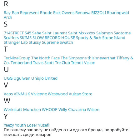
R
Ray-Ban
Represent
Rhode
Rick Owens
Rimowa
RIZZOLI
Roaringwild
Arch
S
714STREET
S45
Sabe
Saint Laurent
Saint Mxxxxxx
Salomon
Saotome
Scuffers
SKIMS
SLOW RECORD HOUSE
Sporty & Rich
Stone Island
Stranger Lab
Stussy
Supreme
Swatch
T
TecNineGroup
The North Face
The Simpsons
thisisneverthat
Tiffany &
Co.
Timberland
Travis Scott
Tre Club
Trendt Vision
U
UGG
Ugulwan
Uniqlo
United
V
Vans
VINMUK
Vivienne Westwood
Vulcan Store
W
Werkstatt Munchen
WHOOP
Willy Chavarria
Wilson
Y
Yeezy
Youth Loser
Yuzefi
По вашему запросу не найдено ни одного бренда, попробуйте
поискать среди товаров