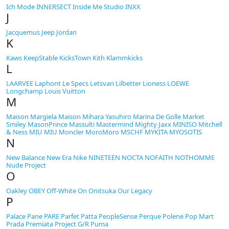
Ich Mode
INNERSECT
Inside Me Studio
INXX
J
Jacquemus
Jeep
Jordan
K
Kaws
KeepStable
KicksTown
Kith
Klammkicks
L
LAARVEE
Laphont
Le Specs
Letsvan
Lilbetter
Lioness
LOEWE
Longchamp
Louis Vuitton
M
Maison Margiela
Maison Mihara Yasuhiro
Marina De Golle
Market
Smiley
MasonPrince
Massulti
Mastermind
Mighty Jaxx
MINISO
Mitchell
& Ness
MIU MIU
Moncler
MoroMoro
MSCHF
MYKITA
MYOSOTIS
N
New Balance
New Era
Nike
NINETEEN
NOCTA
NOFAITH
NOTHOMME
Nude Project
O
Oakley
OBEY
Off-White
On
Onitsuka
Our Legacy
P
Palace
Pane
PARE
Parfet
Patta
PeopleSense
Perque
Polene
Pop Mart
Prada
Premiata
Project G/R
Puma