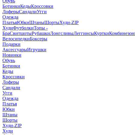
Обувь
Ботинки
Кеды
Кроссовки
Лоферы
Сандали
Угги
Одежда
Платья
Юбки
Штаны
Шорты
Худи-ZIP
Худи
Футболки
Топы -
Бра
Свитшоты
Рубашки
Лонгсливы
Леггинсы
Куртки
Комбинезо
Велосипедки
Боксеры
Подарки
Аксессуары
Игрушки
Новинки
Обувь
Ботинки
Кеды
Кроссовки
Лоферы
Сандали
Угги
Одежда
Платья
Юбки
Штаны
Шорты
Худи-ZIP
Худи