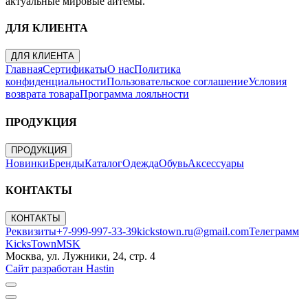
актуальные мировые айтемы.
ДЛЯ КЛИЕНТА
ДЛЯ КЛИЕНТА
Главная
Сертификаты
О нас
Политика
конфиденциальности
Пользовательское соглашение
Условия
возврата товара
Программа лояльности
ПРОДУКЦИЯ
ПРОДУКЦИЯ
Новинки
Бренды
Каталог
Одежда
Обувь
Аксессуары
КОНТАКТЫ
КОНТАКТЫ
Реквизиты
+7-999-997-33-39
kickstown.ru@gmail.com
Телеграмм
KicksTownMSK
Москва, ул. Лужники, 24, стр. 4
Сайт разработан Hastin