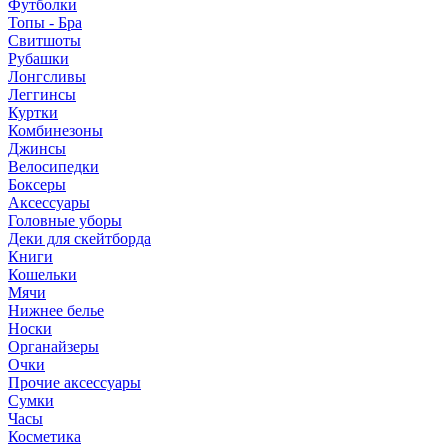
Футболки
Топы - Бра
Свитшоты
Рубашки
Лонгсливы
Леггинсы
Куртки
Комбинезоны
Джинсы
Велосипедки
Боксеры
Аксессуары
Головные уборы
Деки для скейтборда
Книги
Кошельки
Мячи
Нижнее белье
Носки
Органайзеры
Очки
Прочие аксессуары
Сумки
Часы
Косметика