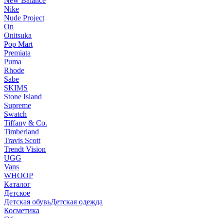
New Balance
Nike
Nude Project
On
Onitsuka
Pop Mart
Premiata
Puma
Rhode
Sabe
SKIMS
Stone Island
Supreme
Swatch
Tiffany & Co.
Timberland
Travis Scott
Trendt Vision
UGG
Vans
WHOOP
Каталог
Детское
Детская обувь
Детская одежда
Косметика