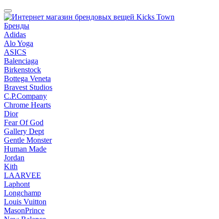
Бренды
Adidas
Alo Yoga
ASICS
Balenciaga
Birkenstock
Bottega Veneta
Bravest Studios
C.P.Company
Chrome Hearts
Dior
Fear Of God
Gallery Dept
Gentle Monster
Human Made
Jordan
Kith
LAARVEE
Laphont
Longchamp
Louis Vuitton
MasonPrince