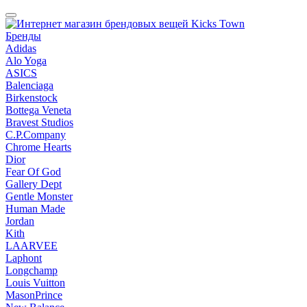
Бренды
Adidas
Alo Yoga
ASICS
Balenciaga
Birkenstock
Bottega Veneta
Bravest Studios
C.P.Company
Chrome Hearts
Dior
Fear Of God
Gallery Dept
Gentle Monster
Human Made
Jordan
Kith
LAARVEE
Laphont
Longchamp
Louis Vuitton
MasonPrince