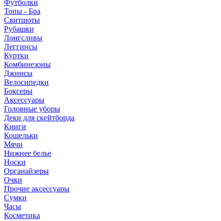
Футболки
Топы - Бра
Свитшоты
Рубашки
Лонгсливы
Леггинсы
Куртки
Комбинезоны
Джинсы
Велосипедки
Боксеры
Аксессуары
Головные уборы
Деки для скейтборда
Книги
Кошельки
Мячи
Нижнее белье
Носки
Органайзеры
Очки
Прочие аксессуары
Сумки
Часы
Косметика