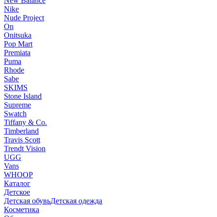
New Balance
Nike
Nude Project
On
Onitsuka
Pop Mart
Premiata
Puma
Rhode
Sabe
SKIMS
Stone Island
Supreme
Swatch
Tiffany & Co.
Timberland
Travis Scott
Trendt Vision
UGG
Vans
WHOOP
Каталог
Детское
Детская обувь
Детская одежда
Косметика