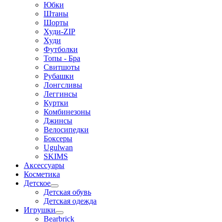
Юбки
Штаны
Шорты
Худи-ZIP
Худи
Футболки
Топы - Бра
Свитшоты
Рубашки
Лонгсливы
Леггинсы
Куртки
Комбинезоны
Джинсы
Велосипедки
Боксеры
Ugulwan
SKIMS
Аксессуары
Косметика
Детское
Детская обувь
Детская одежда
Игрушки
Bearbrick