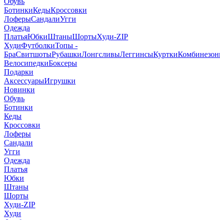
Обувь
Ботинки
Кеды
Кроссовки
Лоферы
Сандали
Угги
Одежда
Платья
Юбки
Штаны
Шорты
Худи-ZIP
Худи
Футболки
Топы -
Бра
Свитшоты
Рубашки
Лонгсливы
Леггинсы
Куртки
Комбинезо
Велосипедки
Боксеры
Подарки
Аксессуары
Игрушки
Новинки
Обувь
Ботинки
Кеды
Кроссовки
Лоферы
Сандали
Угги
Одежда
Платья
Юбки
Штаны
Шорты
Худи-ZIP
Худи