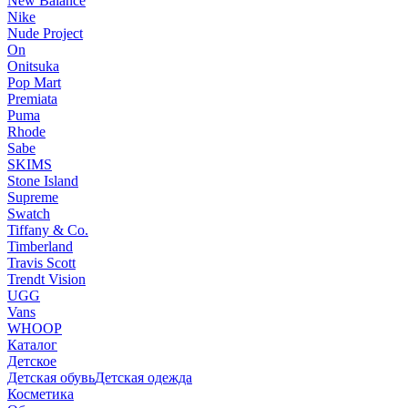
New Balance
Nike
Nude Project
On
Onitsuka
Pop Mart
Premiata
Puma
Rhode
Sabe
SKIMS
Stone Island
Supreme
Swatch
Tiffany & Co.
Timberland
Travis Scott
Trendt Vision
UGG
Vans
WHOOP
Каталог
Детское
Детская обувь
Детская одежда
Косметика