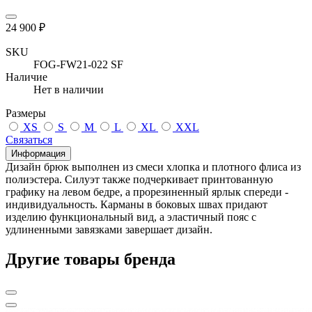
24 900 ₽
SKU
FOG-FW21-022 SF
Наличие
Нет в наличии
Размеры
XS
S
M
L
XL
XXL
Связаться
Информация
Дизайн брюк выполнен из смеси хлопка и плотного флиса из
полиэстера. Силуэт также подчеркивает принтованную
графику на левом бедре, а прорезиненный ярлык спереди -
индивидуальность. Карманы в боковых швах придают
изделию функциональный вид, а эластичный пояс с
удлиненными завязками завершает дизайн.
Другие товары бренда