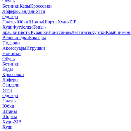
Обувь
Ботинки
Кеды
Кроссовки
Лоферы
Сандали
Угги
Одежда
Платья
Юбки
Штаны
Шорты
Худи-ZIP
Худи
Футболки
Топы -
Бра
Свитшоты
Рубашки
Лонгсливы
Леггинсы
Куртки
Комбинезо
Велосипедки
Боксеры
Подарки
Аксессуары
Игрушки
Новинки
Обувь
Ботинки
Кеды
Кроссовки
Лоферы
Сандали
Угги
Одежда
Платья
Юбки
Штаны
Шорты
Худи-ZIP
Худи