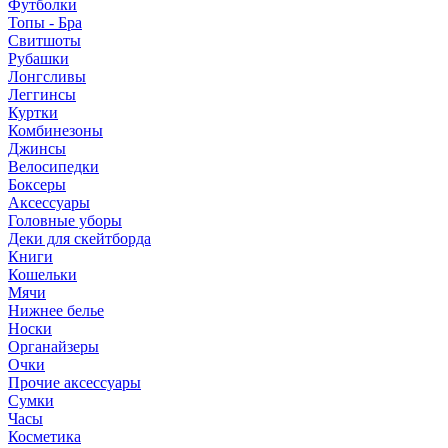
Футболки
Топы - Бра
Свитшоты
Рубашки
Лонгсливы
Леггинсы
Куртки
Комбинезоны
Джинсы
Велосипедки
Боксеры
Аксессуары
Головные уборы
Деки для скейтборда
Книги
Кошельки
Мячи
Нижнее белье
Носки
Органайзеры
Очки
Прочие аксессуары
Сумки
Часы
Косметика