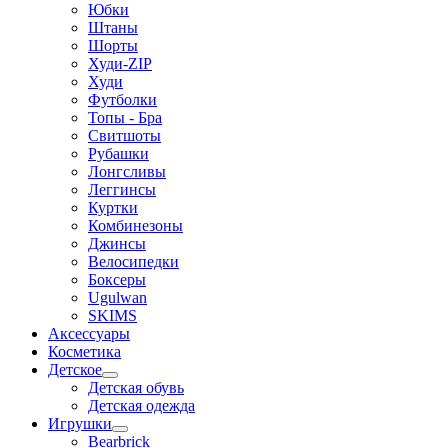
Юбки
Штаны
Шорты
Худи-ZIP
Худи
Футболки
Топы - Бра
Свитшоты
Рубашки
Лонгсливы
Леггинсы
Куртки
Комбинезоны
Джинсы
Велосипедки
Боксеры
Ugulwan
SKIMS
Аксессуары
Косметика
Детское
Детская обувь
Детская одежда
Игрушки
Bearbrick