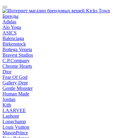
Бренды
Adidas
Alo Yoga
ASICS
Balenciaga
Birkenstock
Bottega Veneta
Bravest Studios
C.P.Company
Chrome Hearts
Dior
Fear Of God
Gallery Dept
Gentle Monster
Human Made
Jordan
Kith
LAARVEE
Laphont
Longchamp
Louis Vuitton
MasonPrince