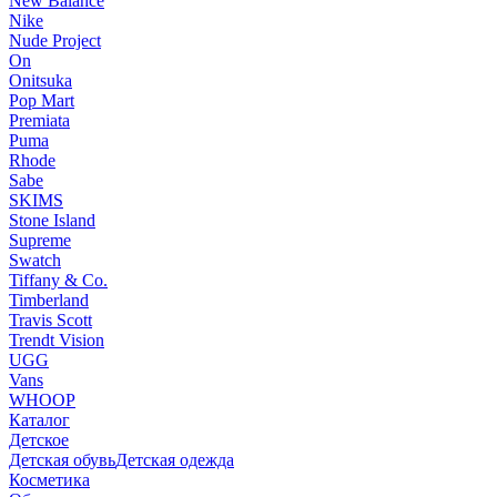
New Balance
Nike
Nude Project
On
Onitsuka
Pop Mart
Premiata
Puma
Rhode
Sabe
SKIMS
Stone Island
Supreme
Swatch
Tiffany & Co.
Timberland
Travis Scott
Trendt Vision
UGG
Vans
WHOOP
Каталог
Детское
Детская обувь
Детская одежда
Косметика