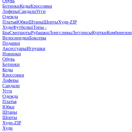
Обувь
Ботинки
Кеды
Кроссовки
Лоферы
Сандали
Угги
Одежда
Платья
Юбки
Штаны
Шорты
Худи-ZIP
Худи
Футболки
Топы -
Бра
Свитшоты
Рубашки
Лонгсливы
Леггинсы
Куртки
Комбинезо
Велосипедки
Боксеры
Подарки
Аксессуары
Игрушки
Новинки
Обувь
Ботинки
Кеды
Кроссовки
Лоферы
Сандали
Угги
Одежда
Платья
Юбки
Штаны
Шорты
Худи-ZIP
Худи