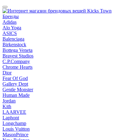
Бренды
Adidas
Alo Yoga
ASICS
Balenciaga
Birkenstock
Bottega Veneta
Bravest Studios
C.P.Company
Chrome Hearts
Dior
Fear Of God
Gallery Dept
Gentle Monster
Human Made
Jordan
Kith
LAARVEE
Laphont
Longchamp
Louis Vuitton
MasonPrince