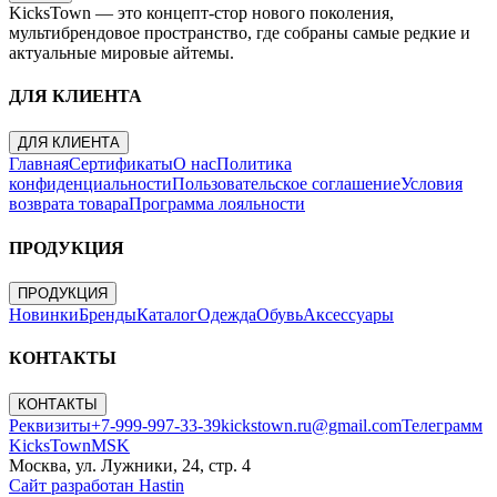
KicksTown — это концепт-стор нового поколения,
мультибрендовое пространство, где собраны самые редкие и
актуальные мировые айтемы.
ДЛЯ КЛИЕНТА
ДЛЯ КЛИЕНТА
Главная
Сертификаты
О нас
Политика
конфиденциальности
Пользовательское соглашение
Условия
возврата товара
Программа лояльности
ПРОДУКЦИЯ
ПРОДУКЦИЯ
Новинки
Бренды
Каталог
Одежда
Обувь
Аксессуары
КОНТАКТЫ
КОНТАКТЫ
Реквизиты
+7-999-997-33-39
kickstown.ru@gmail.com
Телеграмм
KicksTownMSK
Москва, ул. Лужники, 24, стр. 4
Сайт разработан Hastin