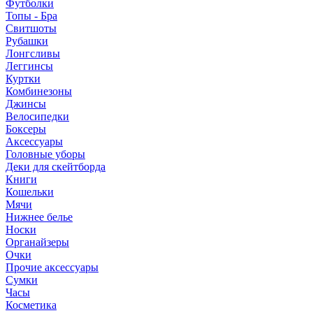
Футболки
Топы - Бра
Свитшоты
Рубашки
Лонгсливы
Леггинсы
Куртки
Комбинезоны
Джинсы
Велосипедки
Боксеры
Аксессуары
Головные уборы
Деки для скейтборда
Книги
Кошельки
Мячи
Нижнее белье
Носки
Органайзеры
Очки
Прочие аксессуары
Сумки
Часы
Косметика