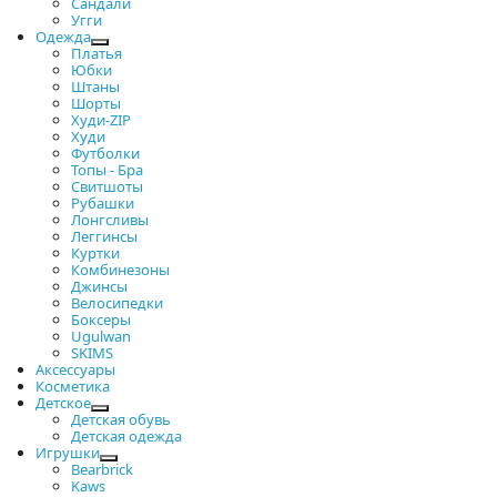
Сандали
Угги
Одежда
Платья
Юбки
Штаны
Шорты
Худи-ZIP
Худи
Футболки
Топы - Бра
Свитшоты
Рубашки
Лонгсливы
Леггинсы
Куртки
Комбинезоны
Джинсы
Велосипедки
Боксеры
Ugulwan
SKIMS
Аксессуары
Косметика
Детское
Детская обувь
Детская одежда
Игрушки
Bearbrick
Kaws