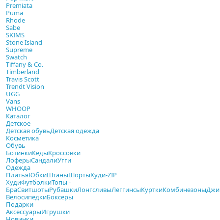
Premiata
Puma
Rhode
Sabe
SKIMS
Stone Island
Supreme
Swatch
Tiffany & Co.
Timberland
Travis Scott
Trendt Vision
UGG
Vans
WHOOP
Каталог
Детское
Детская обувь
Детская одежда
Косметика
Обувь
Ботинки
Кеды
Кроссовки
Лоферы
Сандали
Угги
Одежда
Платья
Юбки
Штаны
Шорты
Худи-ZIP
Худи
Футболки
Топы -
Бра
Свитшоты
Рубашки
Лонгсливы
Леггинсы
Куртки
Комбинезоны
Джи
Велосипедки
Боксеры
Подарки
Аксессуары
Игрушки
Новинки