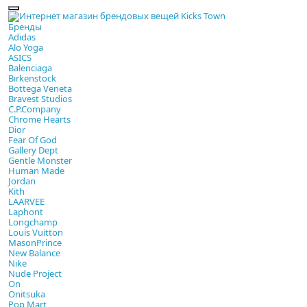
Бренды
Adidas
Alo Yoga
ASICS
Balenciaga
Birkenstock
Bottega Veneta
Bravest Studios
C.P.Company
Chrome Hearts
Dior
Fear Of God
Gallery Dept
Gentle Monster
Human Made
Jordan
Kith
LAARVEE
Laphont
Longchamp
Louis Vuitton
MasonPrince
New Balance
Nike
Nude Project
On
Onitsuka
Pop Mart