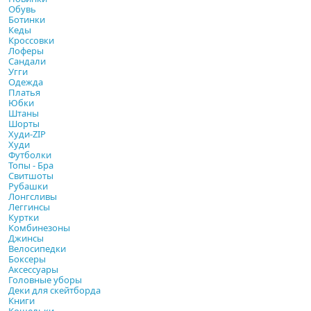
Обувь
Ботинки
Кеды
Кроссовки
Лоферы
Сандали
Угги
Одежда
Платья
Юбки
Штаны
Шорты
Худи-ZIP
Худи
Футболки
Топы - Бра
Свитшоты
Рубашки
Лонгсливы
Леггинсы
Куртки
Комбинезоны
Джинсы
Велосипедки
Боксеры
Аксессуары
Головные уборы
Деки для скейтборда
Книги
Кошельки