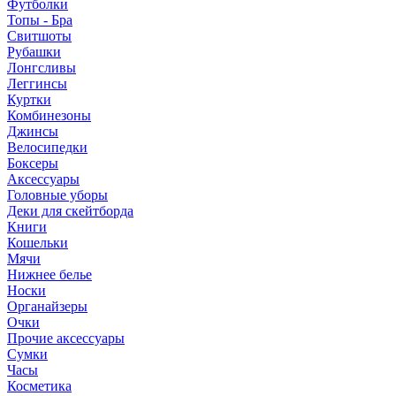
Футболки
Топы - Бра
Свитшоты
Рубашки
Лонгсливы
Леггинсы
Куртки
Комбинезоны
Джинсы
Велосипедки
Боксеры
Аксессуары
Головные уборы
Деки для скейтборда
Книги
Кошельки
Мячи
Нижнее белье
Носки
Органайзеры
Очки
Прочие аксессуары
Сумки
Часы
Косметика