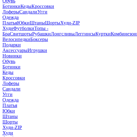
Обувь
Ботинки
Кеды
Кроссовки
Лоферы
Сандали
Угги
Одежда
Платья
Юбки
Штаны
Шорты
Худи-ZIP
Худи
Футболки
Топы -
Бра
Свитшоты
Рубашки
Лонгсливы
Леггинсы
Куртки
Комбинезо
Велосипедки
Боксеры
Подарки
Аксессуары
Игрушки
Новинки
Обувь
Ботинки
Кеды
Кроссовки
Лоферы
Сандали
Угги
Одежда
Платья
Юбки
Штаны
Шорты
Худи-ZIP
Худи