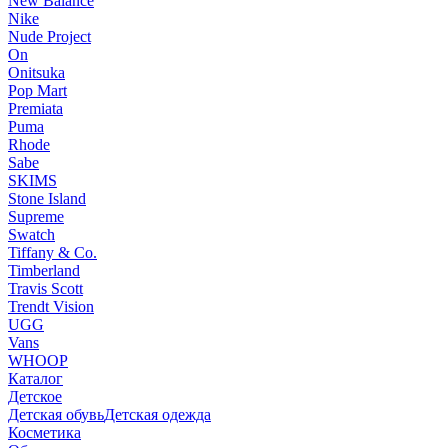
New Balance
Nike
Nude Project
On
Onitsuka
Pop Mart
Premiata
Puma
Rhode
Sabe
SKIMS
Stone Island
Supreme
Swatch
Tiffany & Co.
Timberland
Travis Scott
Trendt Vision
UGG
Vans
WHOOP
Каталог
Детское
Детская обувь
Детская одежда
Косметика