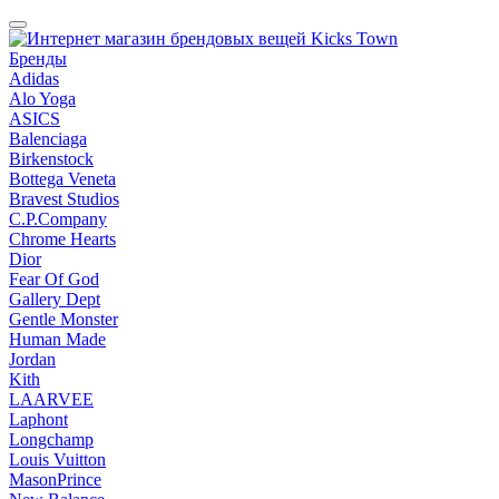
Бренды
Adidas
Alo Yoga
ASICS
Balenciaga
Birkenstock
Bottega Veneta
Bravest Studios
C.P.Company
Chrome Hearts
Dior
Fear Of God
Gallery Dept
Gentle Monster
Human Made
Jordan
Kith
LAARVEE
Laphont
Longchamp
Louis Vuitton
MasonPrince