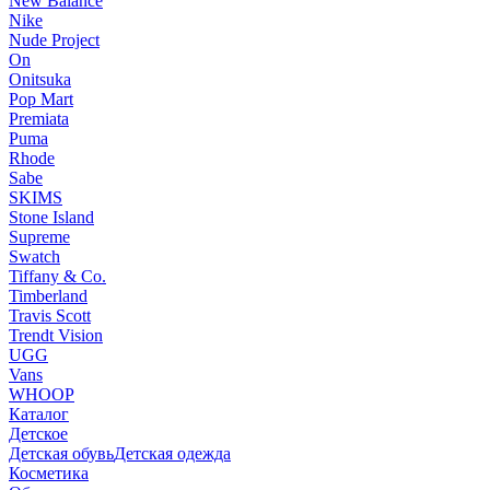
New Balance
Nike
Nude Project
On
Onitsuka
Pop Mart
Premiata
Puma
Rhode
Sabe
SKIMS
Stone Island
Supreme
Swatch
Tiffany & Co.
Timberland
Travis Scott
Trendt Vision
UGG
Vans
WHOOP
Каталог
Детское
Детская обувь
Детская одежда
Косметика