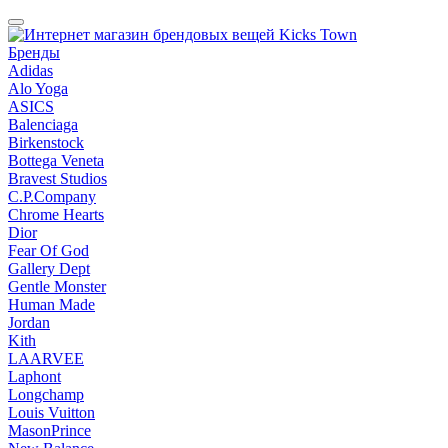
Бренды
Adidas
Alo Yoga
ASICS
Balenciaga
Birkenstock
Bottega Veneta
Bravest Studios
C.P.Company
Chrome Hearts
Dior
Fear Of God
Gallery Dept
Gentle Monster
Human Made
Jordan
Kith
LAARVEE
Laphont
Longchamp
Louis Vuitton
MasonPrince