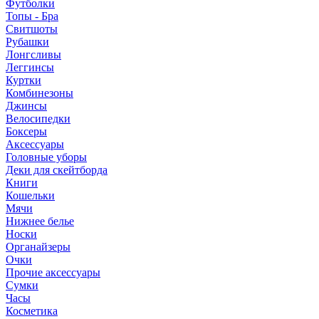
Футболки
Топы - Бра
Свитшоты
Рубашки
Лонгсливы
Леггинсы
Куртки
Комбинезоны
Джинсы
Велосипедки
Боксеры
Аксессуары
Головные уборы
Деки для скейтборда
Книги
Кошельки
Мячи
Нижнее белье
Носки
Органайзеры
Очки
Прочие аксессуары
Сумки
Часы
Косметика