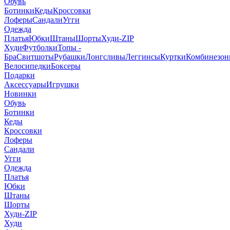
Обувь
Ботинки
Кеды
Кроссовки
Лоферы
Сандали
Угги
Одежда
Платья
Юбки
Штаны
Шорты
Худи-ZIP
Худи
Футболки
Топы -
Бра
Свитшоты
Рубашки
Лонгсливы
Леггинсы
Куртки
Комбинезо
Велосипедки
Боксеры
Подарки
Аксессуары
Игрушки
Новинки
Обувь
Ботинки
Кеды
Кроссовки
Лоферы
Сандали
Угги
Одежда
Платья
Юбки
Штаны
Шорты
Худи-ZIP
Худи