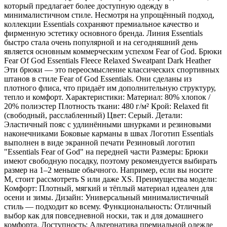
который предлагает более доступную одежду в
минималистичном стиле. Несмотря на упрощённый подход,
коллекции Essentials сохраняют премиальное качество и
фирменную эстетику основного бренда. Линия Essentials
быстро стала очень популярной и на сегодняшний день
является основным коммерческим успехом Fear of God. Брюки
Fear Of God Essentials Fleece Relaxed Sweatpant Dark Heather
Эти брюки — это переосмысление классических спортивных
штанов в стиле Fear of God Essentials. Они сделаны из
плотного флиса, что придаёт им дополнительную структуру,
тепло и комфорт. Характеристики: Материал: 80% хлопок /
20% полиэстер Плотность ткани: 480 г/м² Крой: Relaxed fit
(свободный, расслабленный) Цвет: Серый. Детали:
Эластичный пояс с удлинёнными шнурками и резиновыми
наконечниками Боковые карманы в швах Логотип Essentials
выполнен в виде экранной печати Резиновый логотип
"Essentials Fear of God" на передней части Размеры: Брюки
имеют свободную посадку, поэтому рекомендуется выбирать
размер на 1–2 меньше обычного. Например, если вы носите
M, стоит рассмотреть S или даже XS. Преимущества модели:
Комфорт: Плотный, мягкий и тёплый материал идеален для
осени и зимы. Дизайн: Универсальный минималистичный
стиль — подходит ко всему. Функциональность: Отличный
выбор как для повседневной носки, так и для домашнего
комфорта. Доступность: Альтернатива премиальной одежде