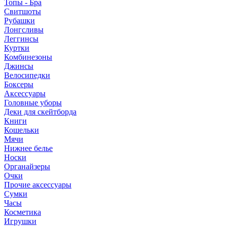
Топы - Бра
Свитшоты
Рубашки
Лонгсливы
Леггинсы
Куртки
Комбинезоны
Джинсы
Велосипедки
Боксеры
Аксессуары
Головные уборы
Деки для скейтборда
Книги
Кошельки
Мячи
Нижнее белье
Носки
Органайзеры
Очки
Прочие аксессуары
Сумки
Часы
Косметика
Игрушки