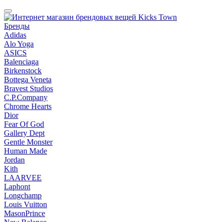
Бренды
Adidas
Alo Yoga
ASICS
Balenciaga
Birkenstock
Bottega Veneta
Bravest Studios
C.P.Company
Chrome Hearts
Dior
Fear Of God
Gallery Dept
Gentle Monster
Human Made
Jordan
Kith
LAARVEE
Laphont
Longchamp
Louis Vuitton
MasonPrince