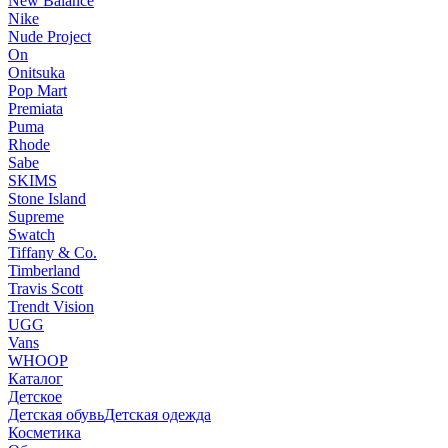
New Balance
Nike
Nude Project
On
Onitsuka
Pop Mart
Premiata
Puma
Rhode
Sabe
SKIMS
Stone Island
Supreme
Swatch
Tiffany & Co.
Timberland
Travis Scott
Trendt Vision
UGG
Vans
WHOOP
Каталог
Детское
Детская обувь
Детская одежда
Косметика