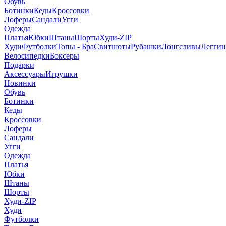
Обувь
Ботинки
Кеды
Кроссовки
Лоферы
Сандали
Угги
Одежда
Платья
Юбки
Штаны
Шорты
Худи-ZIP
Худи
Футболки
Топы - Бра
Свитшоты
Рубашки
Лонгсливы
Легги
Велосипедки
Боксеры
Подарки
Аксессуары
Игрушки
Новинки
Обувь
Ботинки
Кеды
Кроссовки
Лоферы
Сандали
Угги
Одежда
Платья
Юбки
Штаны
Шорты
Худи-ZIP
Худи
Футболки