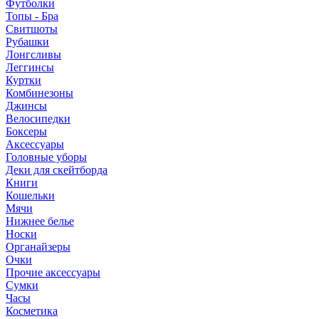
Футболки
Топы - Бра
Свитшоты
Рубашки
Лонгсливы
Леггинсы
Куртки
Комбинезоны
Джинсы
Велосипедки
Боксеры
Аксессуары
Головные уборы
Деки для скейтборда
Книги
Кошельки
Мячи
Нижнее белье
Носки
Органайзеры
Очки
Прочие аксессуары
Сумки
Часы
Косметика