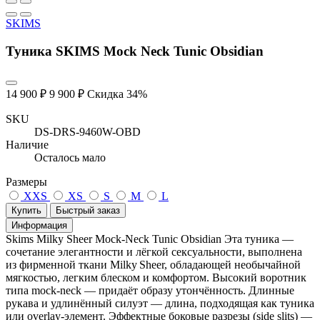
SKIMS
Туника SKIMS Mock Neck Tunic Obsidian
14 900 ₽
9 900 ₽
Скидка 34%
SKU
DS-DRS-9460W-OBD
Наличие
Осталось мало
Размеры
XXS
XS
S
M
L
Купить
Быстрый заказ
Информация
Skims Milky Sheer Mock‑Neck Tunic Obsidian Эта туника —
сочетание элегантности и лёгкой сексуальности, выполнена
из фирменной ткани Milky Sheer, обладающей необычайной
мягкостью, легким блеском и комфортом. Высокий воротник
типа mock-neck — придаёт образу утончённость. Длинные
рукава и удлинённый силуэт — длина, подходящая как туника
или overlay-элемент. Эффектные боковые разрезы (side slits) —