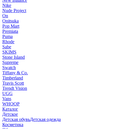
New Balance
Nike
Nude Project
On
Onitsuka
Pop Mart
Premiata
Puma
Rhode
Sabe
SKIMS
Stone Island
Supreme
Swatch
Tiffany & Co.
Timberland
Travis Scott
Trendt Vision
UGG
Vans
WHOOP
Каталог
Детское
Детская обувь
Детская одежда
Косметика