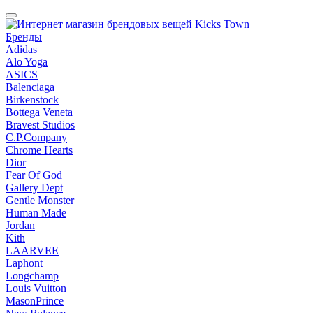
Бренды
Adidas
Alo Yoga
ASICS
Balenciaga
Birkenstock
Bottega Veneta
Bravest Studios
C.P.Company
Chrome Hearts
Dior
Fear Of God
Gallery Dept
Gentle Monster
Human Made
Jordan
Kith
LAARVEE
Laphont
Longchamp
Louis Vuitton
MasonPrince