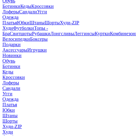
Обувь
Ботинки
Кеды
Кроссовки
Лоферы
Сандали
Угги
Одежда
Платья
Юбки
Штаны
Шорты
Худи-ZIP
Худи
Футболки
Топы -
Бра
Свитшоты
Рубашки
Лонгсливы
Леггинсы
Куртки
Комбинезо
Велосипедки
Боксеры
Подарки
Аксессуары
Игрушки
Новинки
Обувь
Ботинки
Кеды
Кроссовки
Лоферы
Сандали
Угги
Одежда
Платья
Юбки
Штаны
Шорты
Худи-ZIP
Худи