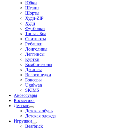
Юбки
Штаны
Шорты
Худи-ZIP
Худи
Футболки
Топы - Бра
Свитшоты
Рубашки
Лонгсливы
Леггинсы
Куртки
Комбинезоны
Джинсы
Велосипедки
Боксеры
Ugulwan
SKIMS
Аксессуары
Косметика
Детское
Детская обувь
Детская одежда
Игрушки
Bearbrick