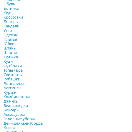
Обувь
Ботинки
Кеды
Кроссовки
Лоферы
Сандали
Угги
Одежда
Платья
Юбки
Штаны
Шорты
Худи-ZIP
Худи
Футболки
Топы - Бра
Свитшоты
Рубашки
Лонгсливы
Леггинсы
Куртки
Комбинезоны
Джинсы
Велосипедки
Боксеры
Аксессуары
Головные уборы
Деки для скейтборда
Книги
Кошельки