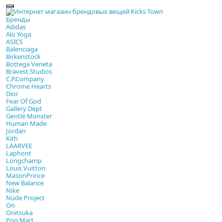
Бренды
Adidas
Alo Yoga
ASICS
Balenciaga
Birkenstock
Bottega Veneta
Bravest Studios
C.P.Company
Chrome Hearts
Dior
Fear Of God
Gallery Dept
Gentle Monster
Human Made
Jordan
Kith
LAARVEE
Laphont
Longchamp
Louis Vuitton
MasonPrince
New Balance
Nike
Nude Project
On
Onitsuka
Pop Mart