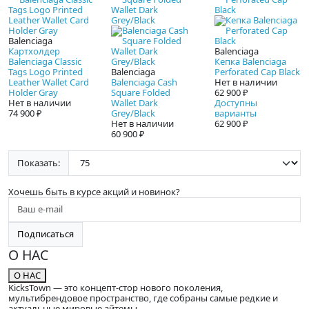
Balenciaga
Картхолдер
Balenciaga
Balenciaga Classic
Кепка Balenciaga
Tags Logo Printed
Balenciaga
Perforated Cap Black
Leather Wallet Card
Balenciaga Cash
Нет в наличии
Holder Gray
Square Folded
62 900 ₽
Нет в наличии
Wallet Dark
Доступны
74 900 ₽
Grey/Black
варианты
Нет в наличии
62 900 ₽
60 900 ₽
Показать:
Хочешь быть в курсе акций и новинок?
Подписаться
О НАС
О НАС
KicksTown — это концепт-стор нового поколения,
мультибрендовое пространство, где собраны самые редкие и
актуальные мировые айтемы.