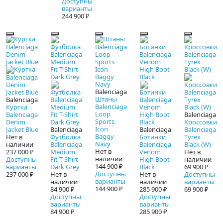
Доступны
варианты
244 900 ₽
Balenciaga
Штаны
Balenciaga
Balenciaga
Куртка
Loop
Balenciaga
Balenciaga
Sports
Denim
Кроссовки
Icon
Jacket Blue
Balenciaga
Balenciaga
Balenciaga
Baggy
Нет в
Футболка
Ботинки
Tyrex
Navy
наличии
Balenciaga
Balenciaga
Black (W)
Нет в
237 000 ₽
Medium
Venom
Нет в
наличии
Доступны
Fit T-Shirt
High Boot
наличии
144 900 ₽
варианты
Dark Grey
Black
69 900 ₽
Доступны
237 000 ₽
Нет в
Нет в
Доступны
варианты
наличии
наличии
варианты
144 900 ₽
84 900 ₽
285 900 ₽
69 900 ₽
Доступны
Доступны
варианты
варианты
84 900 ₽
285 900 ₽