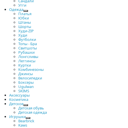
Сандали
Угги
Одежда
Платья
Юбки
Штаны
Шорты
Худи-ZIP
Худи
Футболки
Топы - Бра
Свитшоты
Рубашки
Лонгсливы
Леггинсы
Куртки
Комбинезоны
Джинсы
Велосипедки
Боксеры
Ugulwan
SKIMS
Аксессуары
Косметика
Детское
Детская обувь
Детская одежда
Игрушки
Bearbrick
Kaws