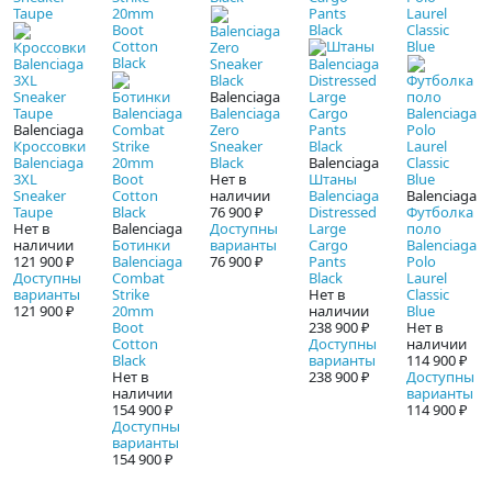
Balenciaga
Balenciaga
Balenciaga
Zero
Кроссовки
Sneaker
Balenciaga
Black
Balenciaga
3XL
Нет в
Штаны
Sneaker
наличии
Balenciaga
Balenciaga
Taupe
76 900 ₽
Distressed
Футболка
Нет в
Balenciaga
Доступны
Large
поло
наличии
Ботинки
варианты
Cargo
Balenciaga
121 900 ₽
Balenciaga
76 900 ₽
Pants
Polo
Доступны
Combat
Black
Laurel
варианты
Strike
Нет в
Classic
121 900 ₽
20mm
наличии
Blue
Boot
238 900 ₽
Нет в
Cotton
Доступны
наличии
Black
варианты
114 900 ₽
Нет в
238 900 ₽
Доступны
наличии
варианты
154 900 ₽
114 900 ₽
Доступны
варианты
154 900 ₽