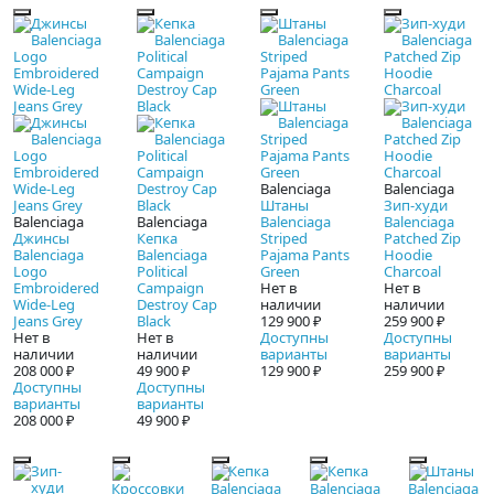
Balenciaga
Balenciaga
Штаны
Зип-худи
Balenciaga
Balenciaga
Balenciaga
Balenciaga
Джинсы
Кепка
Striped
Patched Zip
Balenciaga
Balenciaga
Pajama Pants
Hoodie
Logo
Political
Green
Charcoal
Embroidered
Campaign
Нет в
Нет в
Wide-Leg
Destroy Cap
наличии
наличии
Jeans Grey
Black
129 900 ₽
259 900 ₽
Нет в
Нет в
Доступны
Доступны
наличии
наличии
варианты
варианты
208 000 ₽
49 900 ₽
129 900 ₽
259 900 ₽
Доступны
Доступны
варианты
варианты
208 000 ₽
49 900 ₽