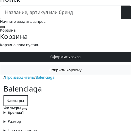
Начните вводить запрос.
Закрыть
Корзина
Корзина
Корзина пока пустая.
Оформить заказ
Открыть корзину
/
Производитель
/
Balenciaga
Balenciaga
Фильтры
Фильтры
Закрыть фильтры
Бренды
1
Размер
Цена и наличие