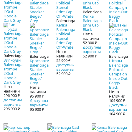
Balenciaga
Кепка
Balenciaga
Balenciaga
Кепка
Brim Cap
Balenciaga
Black
Political
Нет в
Stencil
наличии
Print Cap
52 900 ₽
Off-White
Доступны
Нет в
варианты
Balenciaga
наличии
52 900 ₽
Balenciaga
Balenciaga
Зип-худи
52 900 ₽
Кроссовки
Штаны
Balenciaga
Доступны
Balenciaga
Balenciaga
Trompe
варианты
Stapler
Political
L'Oeil
52 900 ₽
Sneaker
Campaign
Hoodie
Beige /
Inside-Out
Dark Gray
Grey
Baggy
Нет в
Нет в
Black
наличии
наличии
Нет в
296 900 ₽
95 900 ₽
наличии
Доступны
Доступны
104 900 ₽
варианты
варианты
Доступны
296 900 ₽
95 900 ₽
варианты
104 900 ₽