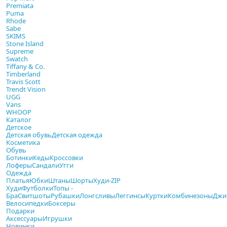
Premiata
Puma
Rhode
Sabe
SKIMS
Stone Island
Supreme
Swatch
Tiffany & Co.
Timberland
Travis Scott
Trendt Vision
UGG
Vans
WHOOP
Каталог
Детское
Детская обувь
Детская одежда
Косметика
Обувь
Ботинки
Кеды
Кроссовки
Лоферы
Сандали
Угги
Одежда
Платья
Юбки
Штаны
Шорты
Худи-ZIP
Худи
Футболки
Топы -
Бра
Свитшоты
Рубашки
Лонгсливы
Леггинсы
Куртки
Комбинезоны
Джи
Велосипедки
Боксеры
Подарки
Аксессуары
Игрушки
Новинки