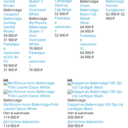
Campaign
Balenciaga
Balenciaga
Destroy
Очки
Fennec
Cap Beige
Balenciaga
Balenciaga
Sunglasses
52 900 ₽
Сандали
Razor Cat
62 900 ₽
32
Размеры
Balenciaga
Balenciaga
Metal
900 ₽
в
Sunday
Футболка
Silver
наличии:
Sandal
Balenciaga
64 900 ₽
S
Brown
Skater T-
34 900 ₽
52 900 ₽
59 900 ₽
shirt
Размеры
31 900 ₽
Oversized
в
Размеры
White
наличии:
в
76 900 ₽
XL
наличии:
Размеры
64 900 ₽
43 EU 44
в
34 900 ₽
EU
наличии:
59 900 ₽
1
31 900 ₽
76 900 ₽
Balenciaga
Balenciaga
Футболка поло Balenciaga Polo
Кардиган Balenciaga Y2K Zip-Up
Laurel Classic White
Cardigan Black
Нет в наличии
Нет в наличии
114 900 ₽
309 900 ₽
Доступны варианты
Доступны варианты
114 900 ₽
309 900 ₽