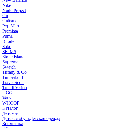
New Balance
Nike
Nude Project
On
Onitsuka
Pop Mart
Premiata
Puma
Rhode
Sabe
SKIMS
Stone Island
Supreme
Swatch
Tiffany & Co.
Timberland
Travis Scott
Trendt Vision
UGG
Vans
WHOOP
Каталог
Детское
Детская обувь
Детская одежда
Косметика