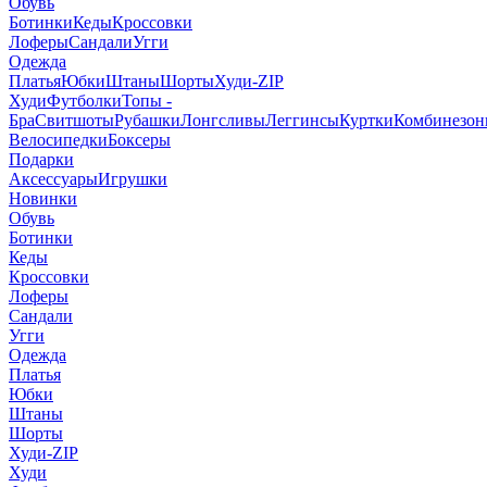
Обувь
Ботинки
Кеды
Кроссовки
Лоферы
Сандали
Угги
Одежда
Платья
Юбки
Штаны
Шорты
Худи-ZIP
Худи
Футболки
Топы -
Бра
Свитшоты
Рубашки
Лонгсливы
Леггинсы
Куртки
Комбинезо
Велосипедки
Боксеры
Подарки
Аксессуары
Игрушки
Новинки
Обувь
Ботинки
Кеды
Кроссовки
Лоферы
Сандали
Угги
Одежда
Платья
Юбки
Штаны
Шорты
Худи-ZIP
Худи