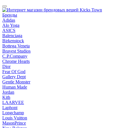
Бренды
Adidas
Alo Yoga
ASICS
Balenciaga
Birkenstock
Bottega Veneta
Bravest Studios
C.P.Company
Chrome Hearts
Dior
Fear Of God
Gallery Dept
Gentle Monster
Human Made
Jordan
Kith
LAARVEE
Laphont
Longchamp
Louis Vuitton
MasonPrince