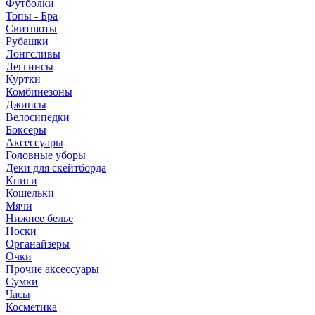
Футболки
Топы - Бра
Свитшоты
Рубашки
Лонгсливы
Леггинсы
Куртки
Комбинезоны
Джинсы
Велосипедки
Боксеры
Аксессуары
Головные уборы
Деки для скейтборда
Книги
Кошельки
Мячи
Нижнее белье
Носки
Органайзеры
Очки
Прочие аксессуары
Сумки
Часы
Косметика