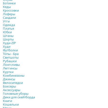
Ботинки
Кеды
Кроссовки
Лоферы
Сандали
Угги
Одежда
Платья
Юбки
Штаны
Шорты
Худи-ZIP
Худи
Футболки
Топы - Бра
Свитшоты
Рубашки
Лонгсливы
Леггинсы
Куртки
Комбинезоны
Джинсы
Велосипедки
Боксеры
Аксессуары
Головные уборы
Деки для скейтборда
Книги
Кошельки
Мячи