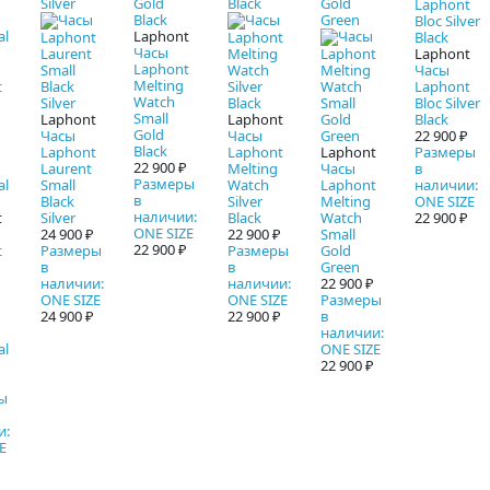
Laphont
Часы
Laphont
Laphont
Часы
Melting
Laphont
Watch
Bloc Silver
Small
Laphont
Laphont
Black
Gold
Часы
Часы
22 900 ₽
Black
Laphont
Laphont
Laphont
Размеры
22 900 ₽
Laurent
Melting
Часы
в
Размеры
Small
Watch
Laphont
наличии:
в
Black
Silver
Melting
ONE SIZE
наличии:
t
Silver
Black
Watch
22 900 ₽
ONE SIZE
24 900 ₽
22 900 ₽
Small
22 900 ₽
t
Размеры
Размеры
Gold
в
в
Green
наличии:
наличии:
22 900 ₽
ONE SIZE
ONE SIZE
Размеры
24 900 ₽
22 900 ₽
в
наличии:
al
ONE SIZE
22 900 ₽
ы
и:
E