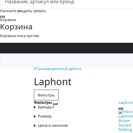
Начните вводить запрос.
Закрыть
Корзина
Корзина
Корзина пока пустая.
/
Производитель
/
Laphont
Laphont
Фильтры
Фильтры
Laphon
Закрыть фильтры
Бренды
1
Размер
Цена и наличие