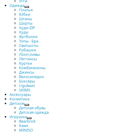
Угги
Одежда
Платья
Юбки
Штаны
Шорты
Худи-ZIP
Худи
Футболки
Топы - Бра
Свитшоты
Рубашки
Лонгсливы
Леггинсы
Куртки
Комбинезоны
Джинсы
Велосипедки
Боксеры
Ugulwan
SKIMS
Аксессуары
Косметика
Детское
Детская обувь
Детская одежда
Игрушки
Bearbrick
Kaws
MINISO