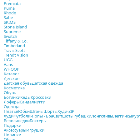
Premiata
Puma
Rhode
Sabe
SKIMS
Stone Island
Supreme
Swatch
Tiffany & Co.
Timberland
Travis Scott
Trendt Vision
UGG
Vans
WHOOP
Каталог
Детское
Детская обувь
Детская одежда
Косметика
Обувь
Ботинки
Кеды
Кроссовки
Лоферы
Сандали
Угги
Одежда
Платья
Юбки
Штаны
Шорты
Худи-ZIP
Худи
Футболки
Топы - Бра
Свитшоты
Рубашки
Лонгсливы
Леггинсы
Кур
Велосипедки
Боксеры
Подарки
Аксессуары
Игрушки
Новинки
Обувь