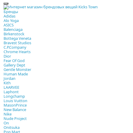
Бренды
Adidas
Alo Yoga
ASICS
Balenciaga
Birkenstock
Bottega Veneta
Bravest Studios
C.P.Company
Chrome Hearts
Dior
Fear Of God
Gallery Dept
Gentle Monster
Human Made
Jordan
Kith
LAARVEE
Laphont
Longchamp
Louis Vuitton
MasonPrince
New Balance
Nike
Nude Project
On
Onitsuka
Pop Mart