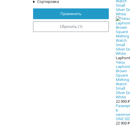
Сортировка
Применить
Сбросить (1)
Laphon
Часы
Laphon
Brown
Square
Melting
Watch
Small
Silver Di
White
22 900 ₽
Размер
в
наличи
ONE SIZ
22 900 ₽