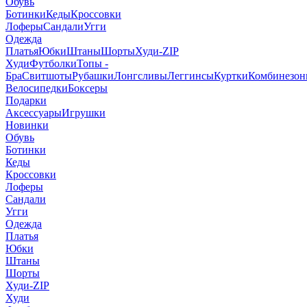
Обувь
Ботинки
Кеды
Кроссовки
Лоферы
Сандали
Угги
Одежда
Платья
Юбки
Штаны
Шорты
Худи-ZIP
Худи
Футболки
Топы -
Бра
Свитшоты
Рубашки
Лонгсливы
Леггинсы
Куртки
Комбинезо
Велосипедки
Боксеры
Подарки
Аксессуары
Игрушки
Новинки
Обувь
Ботинки
Кеды
Кроссовки
Лоферы
Сандали
Угги
Одежда
Платья
Юбки
Штаны
Шорты
Худи-ZIP
Худи