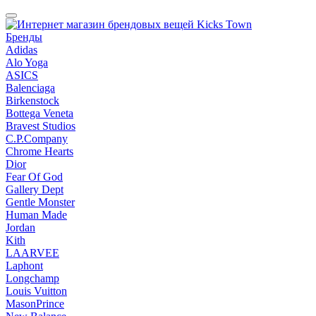
Бренды
Adidas
Alo Yoga
ASICS
Balenciaga
Birkenstock
Bottega Veneta
Bravest Studios
C.P.Company
Chrome Hearts
Dior
Fear Of God
Gallery Dept
Gentle Monster
Human Made
Jordan
Kith
LAARVEE
Laphont
Longchamp
Louis Vuitton
MasonPrince