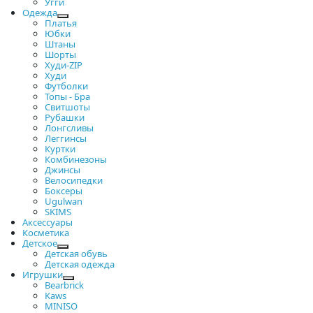
Угги
Одежда
Платья
Юбки
Штаны
Шорты
Худи-ZIP
Худи
Футболки
Топы - Бра
Свитшоты
Рубашки
Лонгсливы
Леггинсы
Куртки
Комбинезоны
Джинсы
Велосипедки
Боксеры
Ugulwan
SKIMS
Аксессуары
Косметика
Детское
Детская обувь
Детская одежда
Игрушки
Bearbrick
Kaws
MINISO