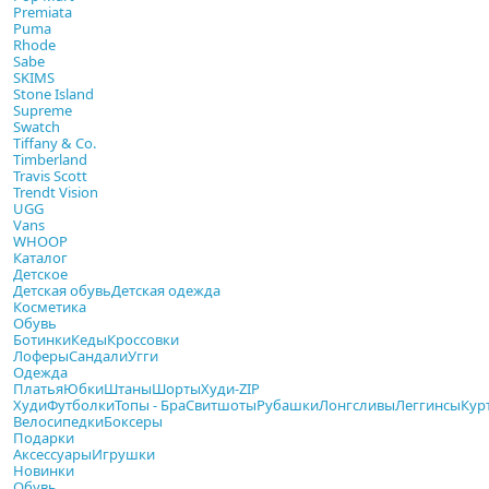
Premiata
Puma
Rhode
Sabe
SKIMS
Stone Island
Supreme
Swatch
Tiffany & Co.
Timberland
Travis Scott
Trendt Vision
UGG
Vans
WHOOP
Каталог
Детское
Детская обувь
Детская одежда
Косметика
Обувь
Ботинки
Кеды
Кроссовки
Лоферы
Сандали
Угги
Одежда
Платья
Юбки
Штаны
Шорты
Худи-ZIP
Худи
Футболки
Топы - Бра
Свитшоты
Рубашки
Лонгсливы
Леггинсы
Кур
Велосипедки
Боксеры
Подарки
Аксессуары
Игрушки
Новинки
Обувь