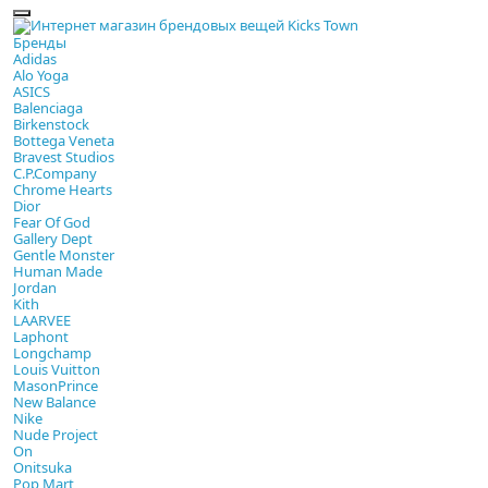
Бренды
Adidas
Alo Yoga
ASICS
Balenciaga
Birkenstock
Bottega Veneta
Bravest Studios
C.P.Company
Chrome Hearts
Dior
Fear Of God
Gallery Dept
Gentle Monster
Human Made
Jordan
Kith
LAARVEE
Laphont
Longchamp
Louis Vuitton
MasonPrince
New Balance
Nike
Nude Project
On
Onitsuka
Pop Mart