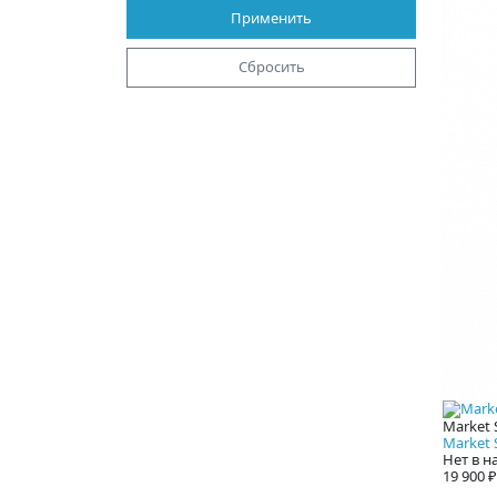
Применить
Сбросить
Market 
Market S
Нет в н
19 900 ₽