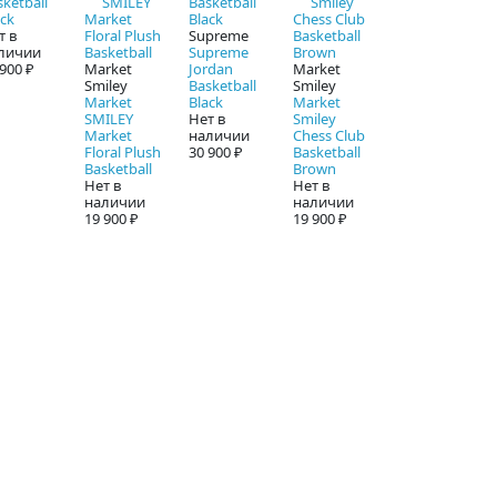
sketball
ack
т в
Supreme
личии
Supreme
 900 ₽
Market
Jordan
Market
Smiley
Basketball
Smiley
Market
Black
Market
SMILEY
Нет в
Smiley
Market
наличии
Chess Club
Floral Plush
30 900 ₽
Basketball
Basketball
Brown
Нет в
Нет в
наличии
наличии
19 900 ₽
19 900 ₽