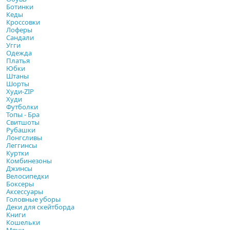
Ботинки
Кеды
Кроссовки
Лоферы
Сандали
Угги
Одежда
Платья
Юбки
Штаны
Шорты
Худи-ZIP
Худи
Футболки
Топы - Бра
Свитшоты
Рубашки
Лонгсливы
Леггинсы
Куртки
Комбинезоны
Джинсы
Велосипедки
Боксеры
Аксессуары
Головные уборы
Деки для скейтборда
Книги
Кошельки
Мячи