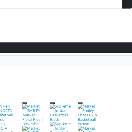
ke x
CTA