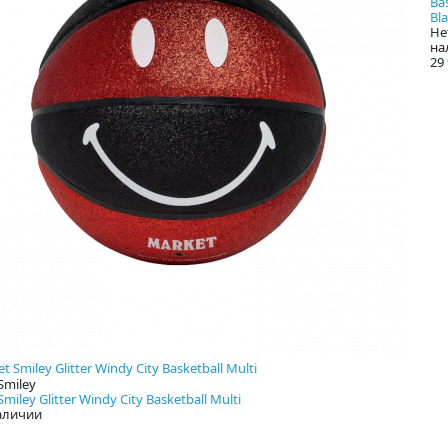
Ba
Bl
Не
на
29
Smiley
miley Glitter Windy City Basketball Multi
аличии