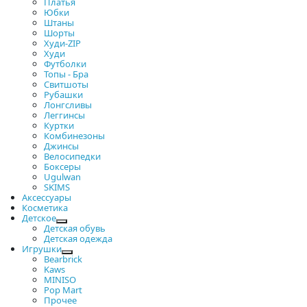
Платья
Юбки
Штаны
Шорты
Худи-ZIP
Худи
Футболки
Топы - Бра
Свитшоты
Рубашки
Лонгсливы
Леггинсы
Куртки
Комбинезоны
Джинсы
Велосипедки
Боксеры
Ugulwan
SKIMS
Аксессуары
Косметика
Детское
Детская обувь
Детская одежда
Игрушки
Bearbrick
Kaws
MINISO
Pop Mart
Прочее