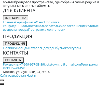
мультибрендовое пространство, где собраны самые редкие и
актуальные мировые айтемы.
ДЛЯ КЛИЕНТА
ДЛЯ КЛИЕНТА
Главная
Сертификаты
О нас
Политика
конфиденциальности
Пользовательское соглашение
Условия
возврата товара
Программа лояльности
ПРОДУКЦИЯ
ПРОДУКЦИЯ
Новинки
Бренды
Каталог
Одежда
Обувь
Аксессуары
КОНТАКТЫ
КОНТАКТЫ
Реквизиты
+7-999-997-33-39
kickstown.ru@gmail.com
Телеграмм
KicksTownMSK
Москва, ул. Лужники, 24, стр. 4
Сайт разработан Hastin