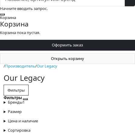
Начните вводить запрос.
Закрыть
Корзина
Корзина
Корзина пока пустая.
Оформить заказ
Открыть корзину
/
Производитель
/
Our Legacy
Our Legacy
Фильтры
Фильтры
Закрыть фильтры
Бренды
1
Размер
Цена и наличие
Сортировка