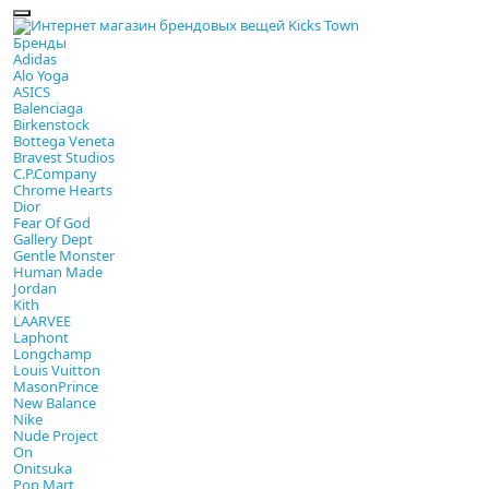
Бренды
Adidas
Alo Yoga
ASICS
Balenciaga
Birkenstock
Bottega Veneta
Bravest Studios
C.P.Company
Chrome Hearts
Dior
Fear Of God
Gallery Dept
Gentle Monster
Human Made
Jordan
Kith
LAARVEE
Laphont
Longchamp
Louis Vuitton
MasonPrince
New Balance
Nike
Nude Project
On
Onitsuka
Pop Mart