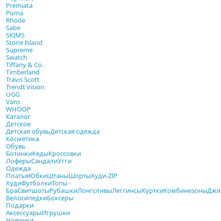
Premiata
Puma
Rhode
Sabe
SKIMS
Stone Island
Supreme
Swatch
Tiffany & Co.
Timberland
Travis Scott
Trendt Vision
UGG
Vans
WHOOP
Каталог
Детское
Детская обувь
Детская одежда
Косметика
Обувь
Ботинки
Кеды
Кроссовки
Лоферы
Сандали
Угги
Одежда
Платья
Юбки
Штаны
Шорты
Худи-ZIP
Худи
Футболки
Топы -
Бра
Свитшоты
Рубашки
Лонгсливы
Леггинсы
Куртки
Комбинезоны
Джи
Велосипедки
Боксеры
Подарки
Аксессуары
Игрушки
Новинки