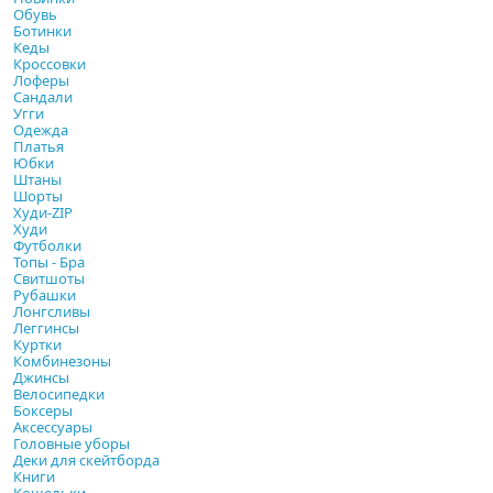
Обувь
Ботинки
Кеды
Кроссовки
Лоферы
Сандали
Угги
Одежда
Платья
Юбки
Штаны
Шорты
Худи-ZIP
Худи
Футболки
Топы - Бра
Свитшоты
Рубашки
Лонгсливы
Леггинсы
Куртки
Комбинезоны
Джинсы
Велосипедки
Боксеры
Аксессуары
Головные уборы
Деки для скейтборда
Книги
Кошельки