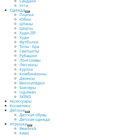
Сандали
Угги
Одежда
Платья
Юбки
Штаны
Шорты
Худи-ZIP
Худи
Футболки
Топы - Бра
Свитшоты
Рубашки
Лонгсливы
Леггинсы
Куртки
Комбинезоны
Джинсы
Велосипедки
Боксеры
Ugulwan
SKIMS
Аксессуары
Косметика
Детское
Детская обувь
Детская одежда
Игрушки
Bearbrick
Kaws