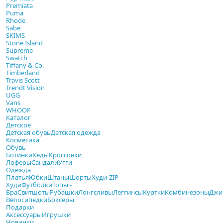
Premiata
Puma
Rhode
Sabe
SKIMS
Stone Island
Supreme
Swatch
Tiffany & Co.
Timberland
Travis Scott
Trendt Vision
UGG
Vans
WHOOP
Каталог
Детское
Детская обувь
Детская одежда
Косметика
Обувь
Ботинки
Кеды
Кроссовки
Лоферы
Сандали
Угги
Одежда
Платья
Юбки
Штаны
Шорты
Худи-ZIP
Худи
Футболки
Топы -
Бра
Свитшоты
Рубашки
Лонгсливы
Леггинсы
Куртки
Комбинезоны
Джи
Велосипедки
Боксеры
Подарки
Аксессуары
Игрушки
Новинки