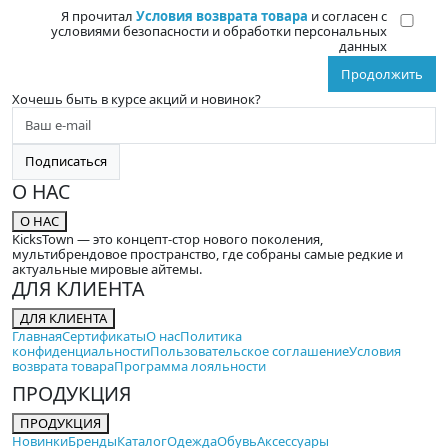
Я прочитал
Условия возврата товара
и согласен с
условиями безопасности и обработки персональных
данных
Продолжить
Хочешь быть в курсе акций и новинок?
Подписаться
О НАС
О НАС
KicksTown — это концепт-стор нового поколения,
мультибрендовое пространство, где собраны самые редкие и
актуальные мировые айтемы.
ДЛЯ КЛИЕНТА
ДЛЯ КЛИЕНТА
Главная
Сертификаты
О нас
Политика
конфиденциальности
Пользовательское соглашение
Условия
возврата товара
Программа лояльности
ПРОДУКЦИЯ
ПРОДУКЦИЯ
Новинки
Бренды
Каталог
Одежда
Обувь
Аксессуары