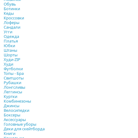
Обувь
Ботинки
Кеды
Кроссовки
Лоферы
Сандали
Угги
Одежда
Платья
Юбки
Штаны
Шорты
Худи-ZIP
Худи
Футболки
Топы - Бра
Свитшоты
Рубашки
Лонгсливы
Леггинсы
Куртки
Комбинезоны
Джинсы
Велосипедки
Боксеры
Аксессуары
Головные уборы
Деки для скейтборда
Книги
Кошельки