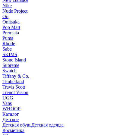
New Balance
Nike
Nude Project
On
Onitsuka
Pop Mart
Premiata
Puma
Rhode
Sabe
SKIMS
Stone Island
Supreme
Swatch
Tiffany & Co.
Timberland
Travis Scott
Trendt Vision
UGG
Vans
WHOOP
Каталог
Детское
Детская обувь
Детская одежда
Косметика