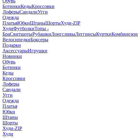
Обувь
Ботинки
Кеды
Кроссовки
Лоферы
Сандали
Угги
Одежда
Платья
Юбки
Штаны
Шорты
Худи-ZIP
Худи
Футболки
Топы -
Бра
Свитшоты
Рубашки
Лонгсливы
Леггинсы
Куртки
Комбинезо
Велосипедки
Боксеры
Подарки
Аксессуары
Игрушки
Новинки
Обувь
Ботинки
Кеды
Кроссовки
Лоферы
Сандали
Угги
Одежда
Платья
Юбки
Штаны
Шорты
Худи-ZIP
Худи