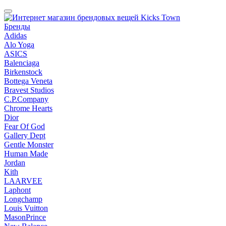
Бренды
Adidas
Alo Yoga
ASICS
Balenciaga
Birkenstock
Bottega Veneta
Bravest Studios
C.P.Company
Chrome Hearts
Dior
Fear Of God
Gallery Dept
Gentle Monster
Human Made
Jordan
Kith
LAARVEE
Laphont
Longchamp
Louis Vuitton
MasonPrince