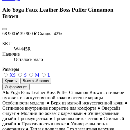
Alo Yoga Faux Leather Boss Puffer Cinnamon
Brown
68 900 ₽
39 900 ₽
Скидка 42%
SKU
W4445R
Наличие
Осталось мало
Размеры
XS
S
M
L
Купить
Быстрый заказ
Информация
Alo Yoga Faux Leather Boss Puffer Cinnamon Brown - стильное
пуховик из искусственной кожи в оттенке корицы.
Особенности модели: ● Верх из мягкой искусственной кожи ●
Сатиновое внутреннее покрытие для комфорта ● Оверсайз
силуэт ● Молнии по бокам с карманами ● Универсальный
дизайн Преимущества: ● Премиальное качество ● Стильный
дизайн ● Практичность в носке ● Универсальность в
сочетаниях ● Теплая подкладка Это элегантная верхняя