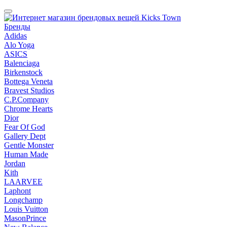
Бренды
Adidas
Alo Yoga
ASICS
Balenciaga
Birkenstock
Bottega Veneta
Bravest Studios
C.P.Company
Chrome Hearts
Dior
Fear Of God
Gallery Dept
Gentle Monster
Human Made
Jordan
Kith
LAARVEE
Laphont
Longchamp
Louis Vuitton
MasonPrince