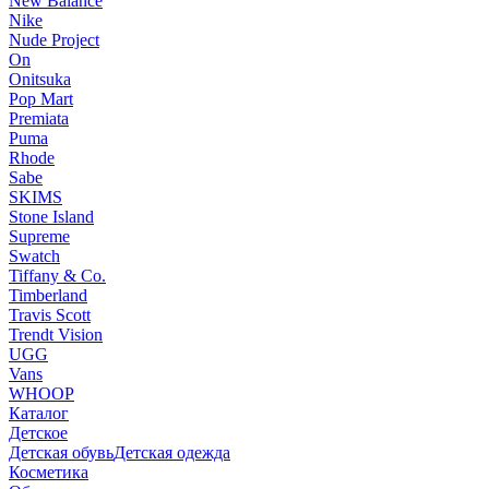
New Balance
Nike
Nude Project
On
Onitsuka
Pop Mart
Premiata
Puma
Rhode
Sabe
SKIMS
Stone Island
Supreme
Swatch
Tiffany & Co.
Timberland
Travis Scott
Trendt Vision
UGG
Vans
WHOOP
Каталог
Детское
Детская обувь
Детская одежда
Косметика