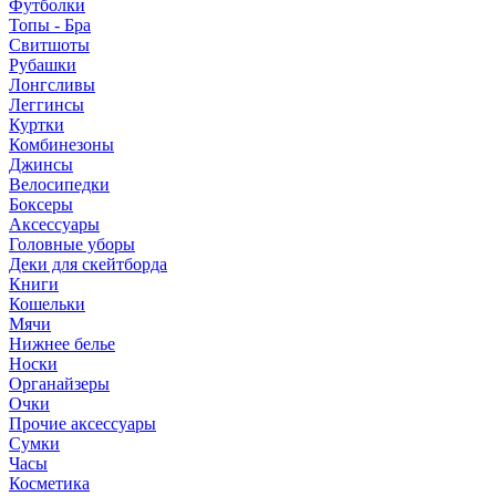
Футболки
Топы - Бра
Свитшоты
Рубашки
Лонгсливы
Леггинсы
Куртки
Комбинезоны
Джинсы
Велосипедки
Боксеры
Аксессуары
Головные уборы
Деки для скейтборда
Книги
Кошельки
Мячи
Нижнее белье
Носки
Органайзеры
Очки
Прочие аксессуары
Сумки
Часы
Косметика