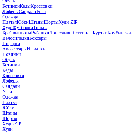
Обувь
Ботинки
Кеды
Кроссовки
Лоферы
Сандали
Угги
Одежда
Платья
Юбки
Штаны
Шорты
Худи-ZIP
Худи
Футболки
Топы -
Бра
Свитшоты
Рубашки
Лонгсливы
Леггинсы
Куртки
Комбинезо
Велосипедки
Боксеры
Подарки
Аксессуары
Игрушки
Новинки
Обувь
Ботинки
Кеды
Кроссовки
Лоферы
Сандали
Угги
Одежда
Платья
Юбки
Штаны
Шорты
Худи-ZIP
Худи