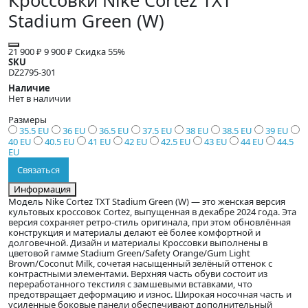
Кроссовки Nike Cortez TXT
Stadium Green (W)
21 900 ₽
9 900 ₽
Скидка 55%
SKU
DZ2795-301
Наличие
Нет в наличии
Размеры
35.5 EU
36 EU
36.5 EU
37.5 EU
38 EU
38.5 EU
39 EU
40 EU
40.5 EU
41 EU
42 EU
42.5 EU
43 EU
44 EU
44.5
EU
Связаться
Информация
Модель Nike Cortez TXT Stadium Green (W) — это женская версия
культовых кроссовок Cortez, выпущенная в декабре 2024 года. Эта
версия сохраняет ретро-стиль оригинала, при этом обновлённая
конструкция и материалы делают её более комфортной и
долговечной. Дизайн и материалы Кроссовки выполнены в
цветовой гамме Stadium Green/Safety Orange/Gum Light
Brown/Coconut Milk, сочетая насыщенный зелёный оттенок с
контрастными элементами. Верхняя часть обуви состоит из
переработанного текстиля с замшевыми вставками, что
предотвращает деформацию и износ. Широкая носочная часть и
усиленные боковые панели обеспечивают дополнительный