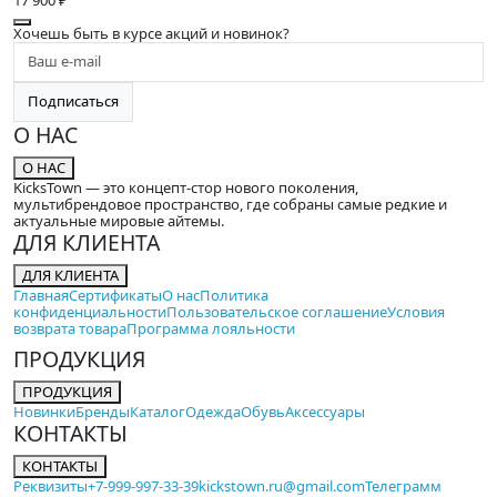
Хочешь быть в курсе акций и новинок?
Подписаться
О НАС
О НАС
KicksTown — это концепт-стор нового поколения,
мультибрендовое пространство, где собраны самые редкие и
актуальные мировые айтемы.
ДЛЯ КЛИЕНТА
ДЛЯ КЛИЕНТА
Главная
Сертификаты
О нас
Политика
конфиденциальности
Пользовательское соглашение
Условия
возврата товара
Программа лояльности
ПРОДУКЦИЯ
ПРОДУКЦИЯ
Новинки
Бренды
Каталог
Одежда
Обувь
Аксессуары
КОНТАКТЫ
КОНТАКТЫ
Реквизиты
+7-999-997-33-39
kickstown.ru@gmail.com
Телеграмм