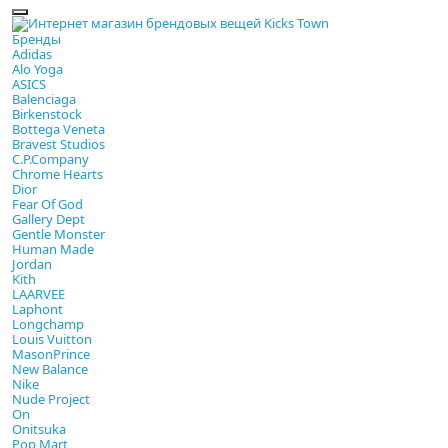
Бренды
Adidas
Alo Yoga
ASICS
Balenciaga
Birkenstock
Bottega Veneta
Bravest Studios
C.P.Company
Chrome Hearts
Dior
Fear Of God
Gallery Dept
Gentle Monster
Human Made
Jordan
Kith
LAARVEE
Laphont
Longchamp
Louis Vuitton
MasonPrince
New Balance
Nike
Nude Project
On
Onitsuka
Pop Mart