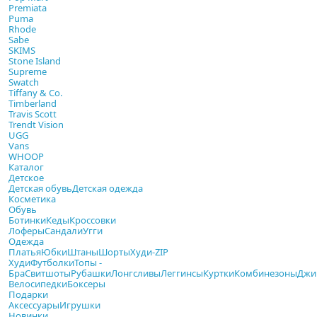
Premiata
Puma
Rhode
Sabe
SKIMS
Stone Island
Supreme
Swatch
Tiffany & Co.
Timberland
Travis Scott
Trendt Vision
UGG
Vans
WHOOP
Каталог
Детское
Детская обувь
Детская одежда
Косметика
Обувь
Ботинки
Кеды
Кроссовки
Лоферы
Сандали
Угги
Одежда
Платья
Юбки
Штаны
Шорты
Худи-ZIP
Худи
Футболки
Топы -
Бра
Свитшоты
Рубашки
Лонгсливы
Леггинсы
Куртки
Комбинезоны
Джи
Велосипедки
Боксеры
Подарки
Аксессуары
Игрушки
Новинки