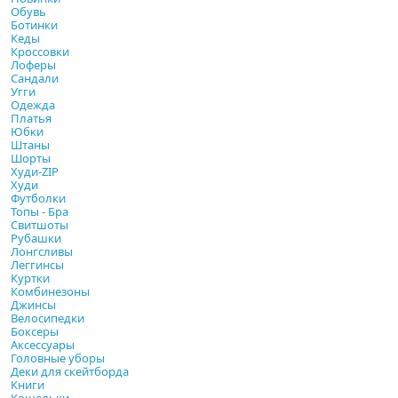
Обувь
Ботинки
Кеды
Кроссовки
Лоферы
Сандали
Угги
Одежда
Платья
Юбки
Штаны
Шорты
Худи-ZIP
Худи
Футболки
Топы - Бра
Свитшоты
Рубашки
Лонгсливы
Леггинсы
Куртки
Комбинезоны
Джинсы
Велосипедки
Боксеры
Аксессуары
Головные уборы
Деки для скейтборда
Книги
Кошельки