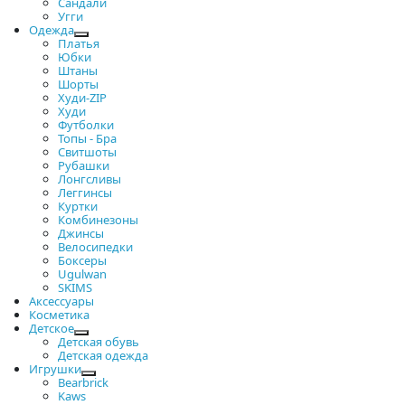
Сандали
Угги
Одежда
Платья
Юбки
Штаны
Шорты
Худи-ZIP
Худи
Футболки
Топы - Бра
Свитшоты
Рубашки
Лонгсливы
Леггинсы
Куртки
Комбинезоны
Джинсы
Велосипедки
Боксеры
Ugulwan
SKIMS
Аксессуары
Косметика
Детское
Детская обувь
Детская одежда
Игрушки
Bearbrick
Kaws