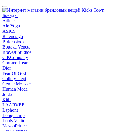
Бренды
Adidas
Alo Yoga
ASICS
Balenciaga
Birkenstock
Bottega Veneta
Bravest Studios
C.P.Company
Chrome Hearts
Dior
Fear Of God
Gallery Dept
Gentle Monster
Human Made
Jordan
Kith
LAARVEE
Laphont
Longchamp
Louis Vuitton
MasonPrince