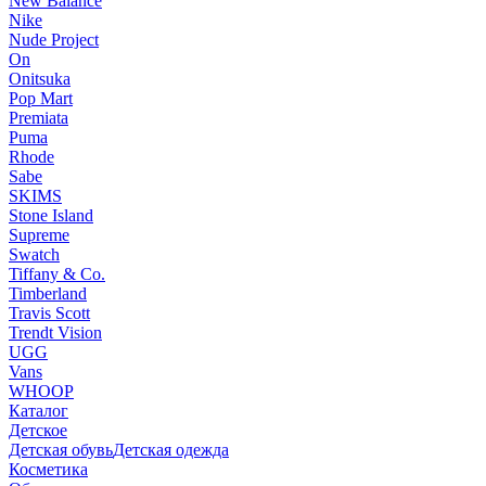
New Balance
Nike
Nude Project
On
Onitsuka
Pop Mart
Premiata
Puma
Rhode
Sabe
SKIMS
Stone Island
Supreme
Swatch
Tiffany & Co.
Timberland
Travis Scott
Trendt Vision
UGG
Vans
WHOOP
Каталог
Детское
Детская обувь
Детская одежда
Косметика