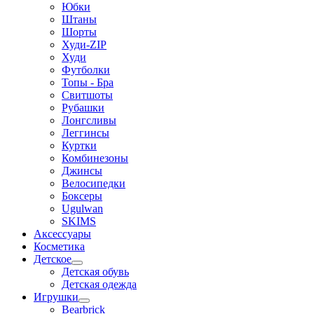
Юбки
Штаны
Шорты
Худи-ZIP
Худи
Футболки
Топы - Бра
Свитшоты
Рубашки
Лонгсливы
Леггинсы
Куртки
Комбинезоны
Джинсы
Велосипедки
Боксеры
Ugulwan
SKIMS
Аксессуары
Косметика
Детское
Детская обувь
Детская одежда
Игрушки
Bearbrick