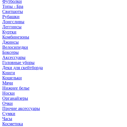
Футболки
Топы - Бра
Свитшоты
Рубашки
Лонгсливы
Леггинсы
Куртки
Комбинезоны
Джинсы
Велосипедки
Боксеры
Аксессуары
Головные уборы
Деки для скейтборда
Книги
Кошельки
Мячи
Нижнее белье
Носки
Органайзеры
Очки
Прочие аксессуары
Сумки
Часы
Косметика