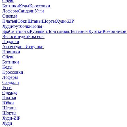
Обувь
Ботинки
Кеды
Кроссовки
Лоферы
Сандали
Угги
Одежда
Платья
Юбки
Штаны
Шорты
Худи-ZIP
Худи
Футболки
Топы -
Бра
Свитшоты
Рубашки
Лонгсливы
Леггинсы
Куртки
Комбинезо
Велосипедки
Боксеры
Подарки
Аксессуары
Игрушки
Новинки
Обувь
Ботинки
Кеды
Кроссовки
Лоферы
Сандали
Угги
Одежда
Платья
Юбки
Штаны
Шорты
Худи-ZIP
Худи