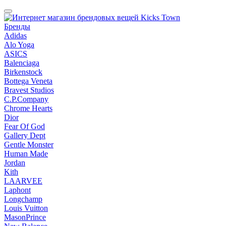
Бренды
Adidas
Alo Yoga
ASICS
Balenciaga
Birkenstock
Bottega Veneta
Bravest Studios
C.P.Company
Chrome Hearts
Dior
Fear Of God
Gallery Dept
Gentle Monster
Human Made
Jordan
Kith
LAARVEE
Laphont
Longchamp
Louis Vuitton
MasonPrince