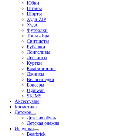
Юбки
Штаны
Шорты
Худи-ZIP
Худи
Футболки
Топы - Бра
Свитшоты
Рубашки
Лонгсливы
Леггинсы
Куртки
Комбинезоны
Джинсы
Велосипедки
Боксеры
Ugulwan
SKIMS
Аксессуары
Косметика
Детское
Детская обувь
Детская одежда
Игрушки
Bearbrick