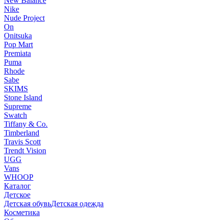
New Balance
Nike
Nude Project
On
Onitsuka
Pop Mart
Premiata
Puma
Rhode
Sabe
SKIMS
Stone Island
Supreme
Swatch
Tiffany & Co.
Timberland
Travis Scott
Trendt Vision
UGG
Vans
WHOOP
Каталог
Детское
Детская обувь
Детская одежда
Косметика