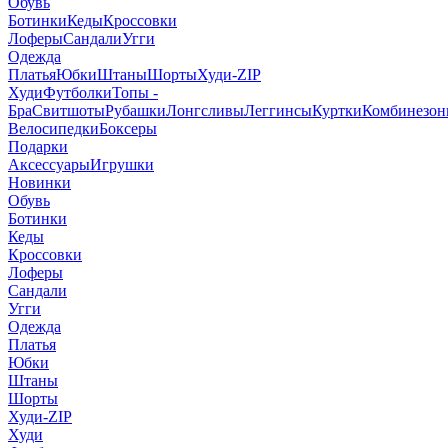
Обувь
Ботинки
Кеды
Кроссовки
Лоферы
Сандали
Угги
Одежда
Платья
Юбки
Штаны
Шорты
Худи-ZIP
Худи
Футболки
Топы -
Бра
Свитшоты
Рубашки
Лонгсливы
Леггинсы
Куртки
Комбинезо
Велосипедки
Боксеры
Подарки
Аксессуары
Игрушки
Новинки
Обувь
Ботинки
Кеды
Кроссовки
Лоферы
Сандали
Угги
Одежда
Платья
Юбки
Штаны
Шорты
Худи-ZIP
Худи