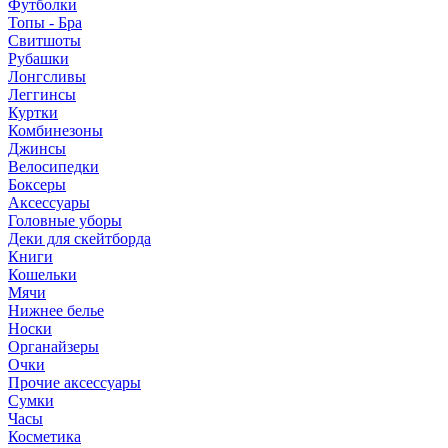
Футболки
Топы - Бра
Свитшоты
Рубашки
Лонгсливы
Леггинсы
Куртки
Комбинезоны
Джинсы
Велосипедки
Боксеры
Аксессуары
Головные уборы
Деки для скейтборда
Книги
Кошельки
Мячи
Нижнее белье
Носки
Органайзеры
Очки
Прочие аксессуары
Сумки
Часы
Косметика