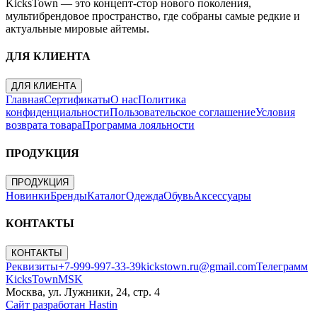
KicksTown — это концепт-стор нового поколения,
мультибрендовое пространство, где собраны самые редкие и
актуальные мировые айтемы.
ДЛЯ КЛИЕНТА
ДЛЯ КЛИЕНТА
Главная
Сертификаты
О нас
Политика
конфиденциальности
Пользовательское соглашение
Условия
возврата товара
Программа лояльности
ПРОДУКЦИЯ
ПРОДУКЦИЯ
Новинки
Бренды
Каталог
Одежда
Обувь
Аксессуары
КОНТАКТЫ
КОНТАКТЫ
Реквизиты
+7-999-997-33-39
kickstown.ru@gmail.com
Телеграмм
KicksTownMSK
Москва, ул. Лужники, 24, стр. 4
Сайт разработан Hastin