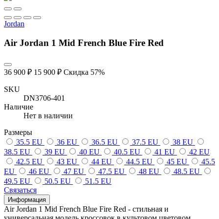
Jordan
Air Jordan 1 Mid French Blue Fire Red
36 900 ₽
15 900 ₽
Скидка 57%
SKU
DN3706-401
Наличие
Нет в наличии
Размеры
35.5 EU
36 EU
36.5 EU
37.5 EU
38 EU
38.5 EU
39 EU
40 EU
40.5 EU
41 EU
42 EU
42.5 EU
43 EU
44 EU
44.5 EU
45 EU
45.5
EU
46 EU
47 EU
47.5 EU
48 EU
48.5 EU
49.5 EU
50.5 EU
51.5 EU
Связаться
Информация
Air Jordan 1 Mid French Blue Fire Red - стильная и
универсальная модель кроссовок в культовом цветовом