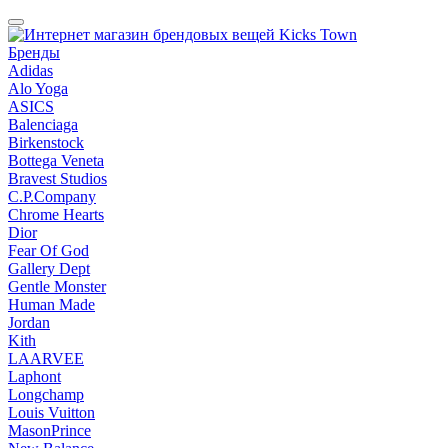
Бренды
Adidas
Alo Yoga
ASICS
Balenciaga
Birkenstock
Bottega Veneta
Bravest Studios
C.P.Company
Chrome Hearts
Dior
Fear Of God
Gallery Dept
Gentle Monster
Human Made
Jordan
Kith
LAARVEE
Laphont
Longchamp
Louis Vuitton
MasonPrince