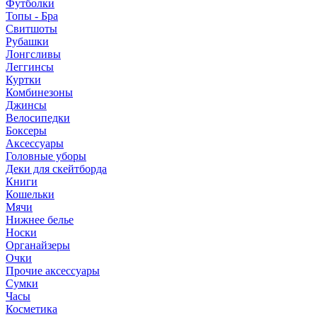
Футболки
Топы - Бра
Свитшоты
Рубашки
Лонгсливы
Леггинсы
Куртки
Комбинезоны
Джинсы
Велосипедки
Боксеры
Аксессуары
Головные уборы
Деки для скейтборда
Книги
Кошельки
Мячи
Нижнее белье
Носки
Органайзеры
Очки
Прочие аксессуары
Сумки
Часы
Косметика