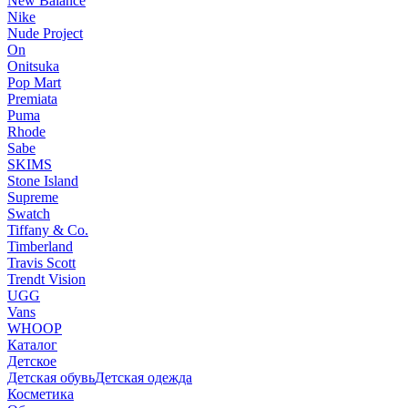
New Balance
Nike
Nude Project
On
Onitsuka
Pop Mart
Premiata
Puma
Rhode
Sabe
SKIMS
Stone Island
Supreme
Swatch
Tiffany & Co.
Timberland
Travis Scott
Trendt Vision
UGG
Vans
WHOOP
Каталог
Детское
Детская обувь
Детская одежда
Косметика