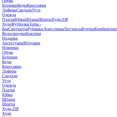
Обувь
Ботинки
Кеды
Кроссовки
Лоферы
Сандали
Угги
Одежда
Платья
Юбки
Штаны
Шорты
Худи-ZIP
Худи
Футболки
Топы -
Бра
Свитшоты
Рубашки
Лонгсливы
Леггинсы
Куртки
Комбинезо
Велосипедки
Боксеры
Подарки
Аксессуары
Игрушки
Новинки
Обувь
Ботинки
Кеды
Кроссовки
Лоферы
Сандали
Угги
Одежда
Платья
Юбки
Штаны
Шорты
Худи-ZIP
Худи