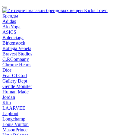
Бренды
Adidas
Alo Yoga
ASICS
Balenciaga
Birkenstock
Bottega Veneta
Bravest Studios
C.P.Company
Chrome Hearts
Dior
Fear Of God
Gallery Dept
Gentle Monster
Human Made
Jordan
Kith
LAARVEE
Laphont
Longchamp
Louis Vuitton
MasonPrince