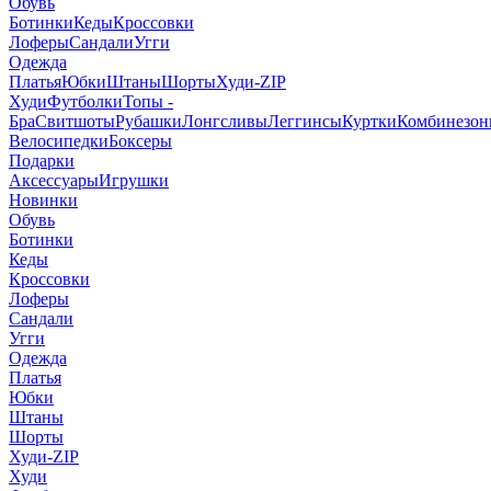
Обувь
Ботинки
Кеды
Кроссовки
Лоферы
Сандали
Угги
Одежда
Платья
Юбки
Штаны
Шорты
Худи-ZIP
Худи
Футболки
Топы -
Бра
Свитшоты
Рубашки
Лонгсливы
Леггинсы
Куртки
Комбинезо
Велосипедки
Боксеры
Подарки
Аксессуары
Игрушки
Новинки
Обувь
Ботинки
Кеды
Кроссовки
Лоферы
Сандали
Угги
Одежда
Платья
Юбки
Штаны
Шорты
Худи-ZIP
Худи