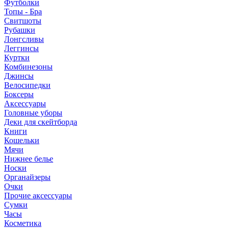
Футболки
Топы - Бра
Свитшоты
Рубашки
Лонгсливы
Леггинсы
Куртки
Комбинезоны
Джинсы
Велосипедки
Боксеры
Аксессуары
Головные уборы
Деки для скейтборда
Книги
Кошельки
Мячи
Нижнее белье
Носки
Органайзеры
Очки
Прочие аксессуары
Сумки
Часы
Косметика