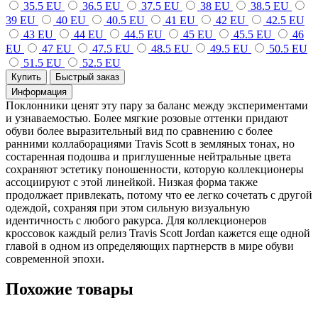
35.5 EU
36.5 EU
37.5 EU
38 EU
38.5 EU
39 EU
40 EU
40.5 EU
41 EU
42 EU
42.5 EU
43 EU
44 EU
44.5 EU
45 EU
45.5 EU
46
EU
47 EU
47.5 EU
48.5 EU
49.5 EU
50.5 EU
51.5 EU
52.5 EU
Купить
Быстрый заказ
Информация
Поклонники ценят эту пару за баланс между экспериментами
и узнаваемостью. Более мягкие розовые оттенки придают
обуви более выразительный вид по сравнению с более
ранними коллаборациями Travis Scott в земляных тонах, но
состаренная подошва и приглушенные нейтральные цвета
сохраняют эстетику поношенности, которую коллекционеры
ассоциируют с этой линейкой. Низкая форма также
продолжает привлекать, потому что ее легко сочетать с другой
одеждой, сохраняя при этом сильную визуальную
идентичность с любого ракурса. Для коллекционеров
кроссовок каждый релиз Travis Scott Jordan кажется еще одной
главой в одном из определяющих партнерств в мире обуви
современной эпохи.
Похожие товары