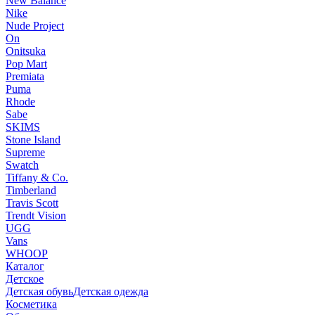
New Balance
Nike
Nude Project
On
Onitsuka
Pop Mart
Premiata
Puma
Rhode
Sabe
SKIMS
Stone Island
Supreme
Swatch
Tiffany & Co.
Timberland
Travis Scott
Trendt Vision
UGG
Vans
WHOOP
Каталог
Детское
Детская обувь
Детская одежда
Косметика