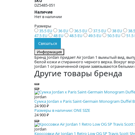
SKU
DZ5485-051
Наличие
Нет в наличии
Размеры
35.5 EU
36 EU
36.5 EU
37.5 EU
38 EU
38.
47.5 EU
48 EU
48.5 EU
49.5 EU
50.5 EU
51.5
Связаться
Информация
Бренд Jordan придает Air Jordan 1 вымытый вид, выпу
белой кожи и стиранного черного верха. Вокруг во
Jordan 1 ограниченной серии завязываются белыми
Другие товары бренда
Jordan
Сумка Jordan x Paris Saint-Germain Monogram Duffel B
24 900 ₽
Размеры в наличии: ONE SIZE
24 900 ₽
Jordan
Кроссовки Air Jordan 1 Retro Low OG SP Travis Scott Sh