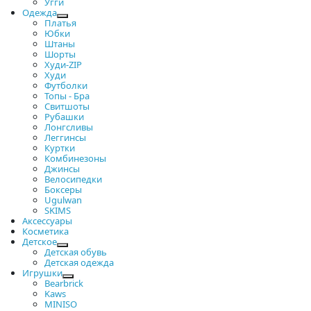
Угги
Одежда
Платья
Юбки
Штаны
Шорты
Худи-ZIP
Худи
Футболки
Топы - Бра
Свитшоты
Рубашки
Лонгсливы
Леггинсы
Куртки
Комбинезоны
Джинсы
Велосипедки
Боксеры
Ugulwan
SKIMS
Аксессуары
Косметика
Детское
Детская обувь
Детская одежда
Игрушки
Bearbrick
Kaws
MINISO