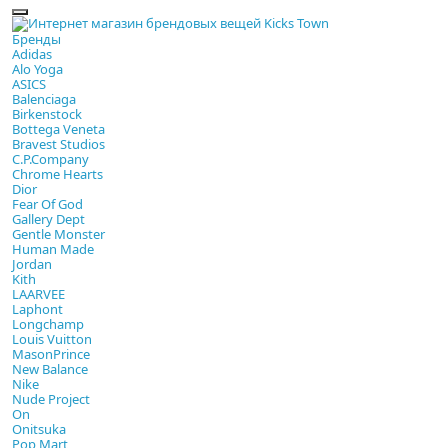
Бренды
Adidas
Alo Yoga
ASICS
Balenciaga
Birkenstock
Bottega Veneta
Bravest Studios
C.P.Company
Chrome Hearts
Dior
Fear Of God
Gallery Dept
Gentle Monster
Human Made
Jordan
Kith
LAARVEE
Laphont
Longchamp
Louis Vuitton
MasonPrince
New Balance
Nike
Nude Project
On
Onitsuka
Pop Mart