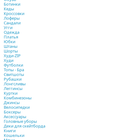
Ботинки
Кеды
Кроссовки
Лоферы
Сандали
Угги
Одежда
Платья
Юбки
Штаны
Шорты
Худи-ZIP
Худи
Футболки
Топы - Бра
Свитшоты
Рубашки
Лонгсливы
Леггинсы
Куртки
Комбинезоны
Джинсы
Велосипедки
Боксеры
Аксессуары
Головные уборы
Деки для скейтборда
Книги
Кошельки
Мячи