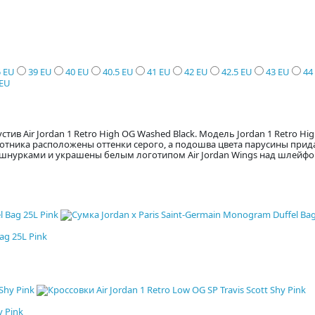
5 EU
39 EU
40 EU
40.5 EU
41 EU
42 EU
42.5 EU
43 EU
44
 EU
стив Air Jordan 1 Retro High OG Washed Black. Модель Jordan 1 Retro 
ротника расположены оттенки серого, а подошва цвета парусины прида
 шнурками и украшены белым логотипом Air Jordan Wings над шлейфо
ag 25L Pink
y Pink