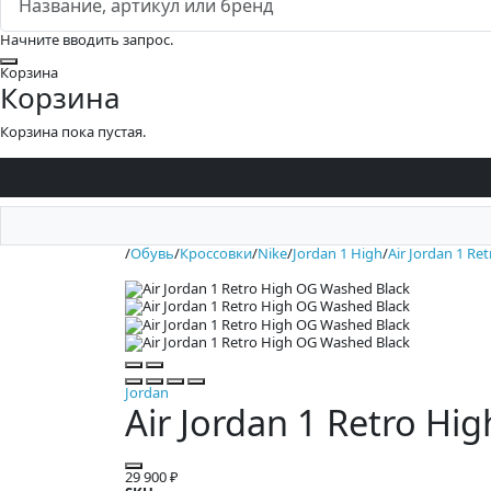
Начните вводить запрос.
Закрыть
Корзина
Корзина
Корзина пока пустая.
/
Обувь
/
Кроссовки
/
Nike
/
Jordan 1 High
/
Air Jordan 1 Re
Jordan
Air Jordan 1 Retro Hi
29 900 ₽