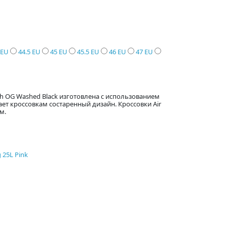
 EU
44.5 EU
45 EU
45.5 EU
46 EU
47 EU
High OG Washed Black изготовлена с использованием
ет кроссовкам состаренный дизайн. Кроссовки Air
м.