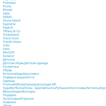
Premiata
Puma
Rhode
Sabe
SKIMS
Stone Island
Supreme
Swatch
Tiffany & Co.
Timberland
Travis Scott
Trendt Vision
UGG
Vans
WHOOP
Каталог
Детское
Детская обувь
Детская одежда
Косметика
Обувь
Ботинки
Кеды
Кроссовки
Лоферы
Сандали
Угги
Одежда
Платья
Юбки
Штаны
Шорты
Худи-ZIP
Худи
Футболки
Топы - Бра
Свитшоты
Рубашки
Лонгсливы
Леггинсы
Кур
Велосипедки
Боксеры
Подарки
Аксессуары
Игрушки
Новинки
Обувь