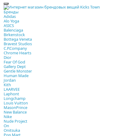
Бренды
Adidas
Alo Yoga
ASICS
Balenciaga
Birkenstock
Bottega Veneta
Bravest Studios
C.P.Company
Chrome Hearts
Dior
Fear Of God
Gallery Dept
Gentle Monster
Human Made
Jordan
Kith
LAARVEE
Laphont
Longchamp
Louis Vuitton
MasonPrince
New Balance
Nike
Nude Project
On
Onitsuka
Pop Mart