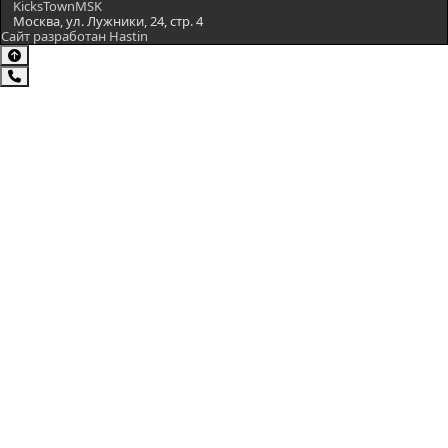
KicksTownMSK
Москва, ул. Лужники, 24, стр. 4
Сайт разработан Hastin