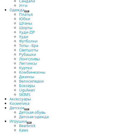
Сандали
Угги
Одежда
Платья
Юбки
Штаны
Шорты
Худи-ZIP
Худи
Футболки
Топы - Бра
Свитшоты
Рубашки
Лонгсливы
Леггинсы
Куртки
Комбинезоны
Джинсы
Велосипедки
Боксеры
Ugulwan
SKIMS
Аксессуары
Косметика
Детское
Детская обувь
Детская одежда
Игрушки
Bearbrick
Kaws