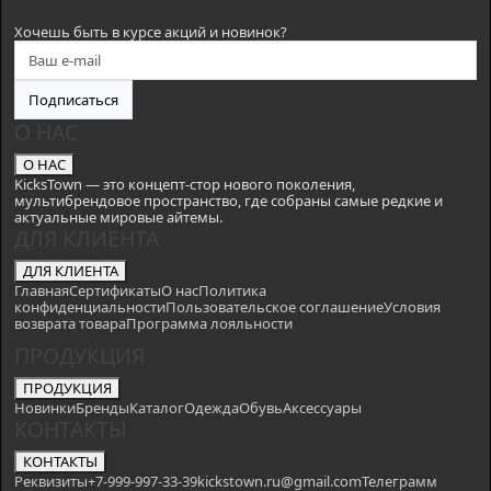
Хочешь быть в курсе акций и новинок?
Подписаться
О НАС
О НАС
KicksTown — это концепт-стор нового поколения,
мультибрендовое пространство, где собраны самые редкие и
актуальные мировые айтемы.
ДЛЯ КЛИЕНТА
ДЛЯ КЛИЕНТА
Главная
Сертификаты
О нас
Политика
конфиденциальности
Пользовательское соглашение
Условия
возврата товара
Программа лояльности
ПРОДУКЦИЯ
ПРОДУКЦИЯ
Новинки
Бренды
Каталог
Одежда
Обувь
Аксессуары
КОНТАКТЫ
КОНТАКТЫ
Реквизиты
+7-999-997-33-39
kickstown.ru@gmail.com
Телеграмм