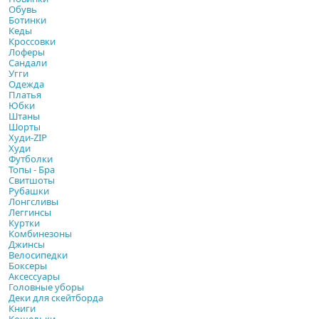
Обувь
Ботинки
Кеды
Кроссовки
Лоферы
Сандали
Угги
Одежда
Платья
Юбки
Штаны
Шорты
Худи-ZIP
Худи
Футболки
Топы - Бра
Свитшоты
Рубашки
Лонгсливы
Леггинсы
Куртки
Комбинезоны
Джинсы
Велосипедки
Боксеры
Аксессуары
Головные уборы
Деки для скейтборда
Книги
Кошельки