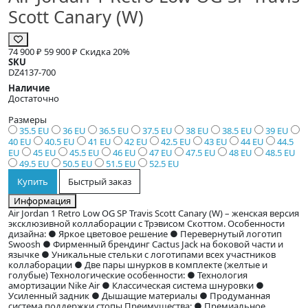
Scott Canary (W)
74 900 ₽
59 900 ₽
Скидка 20%
SKU
DZ4137-700
Наличие
Достаточно
Размеры
35.5 EU
36 EU
36.5 EU
37.5 EU
38 EU
38.5 EU
39 EU
40 EU
40.5 EU
41 EU
42 EU
42.5 EU
43 EU
44 EU
44.5
EU
45 EU
45.5 EU
46 EU
47 EU
47.5 EU
48 EU
48.5 EU
49.5 EU
50.5 EU
51.5 EU
52.5 EU
Купить
Быстрый заказ
Информация
Air Jordan 1 Retro Low OG SP Travis Scott Canary (W) – женская версия
эксклюзивной коллаборации с Трэвисом Скоттом. Особенности
дизайна: ● Яркое цветовое решение ● Перевернутый логотип
Swoosh ● Фирменный брендинг Cactus Jack на боковой части и
язычке ● Уникальные стельки с логотипами всех участников
коллаборации ● Две пары шнурков в комплекте (желтые и
голубые) Технологические особенности: ● Технология
амортизации Nike Air ● Классическая система шнуровки ●
Усиленный задник ● Дышащие материалы ● Продуманная
система поддержки стопы Преимущества: ● Премиальное