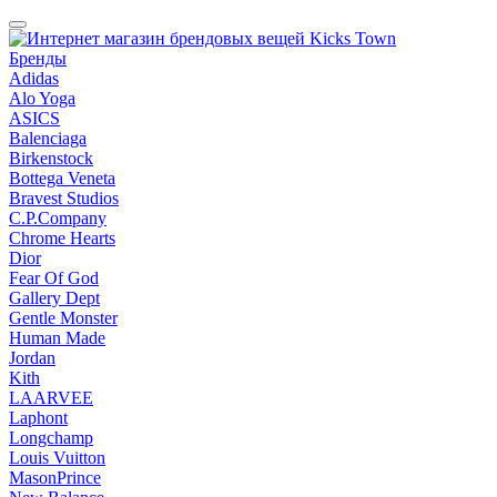
Бренды
Adidas
Alo Yoga
ASICS
Balenciaga
Birkenstock
Bottega Veneta
Bravest Studios
C.P.Company
Chrome Hearts
Dior
Fear Of God
Gallery Dept
Gentle Monster
Human Made
Jordan
Kith
LAARVEE
Laphont
Longchamp
Louis Vuitton
MasonPrince