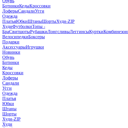
Обувь
Ботинки
Кеды
Кроссовки
Лоферы
Сандали
Угги
Одежда
Платья
Юбки
Штаны
Шорты
Худи-ZIP
Худи
Футболки
Топы -
Бра
Свитшоты
Рубашки
Лонгсливы
Леггинсы
Куртки
Комбинезо
Велосипедки
Боксеры
Подарки
Аксессуары
Игрушки
Новинки
Обувь
Ботинки
Кеды
Кроссовки
Лоферы
Сандали
Угги
Одежда
Платья
Юбки
Штаны
Шорты
Худи-ZIP
Худи