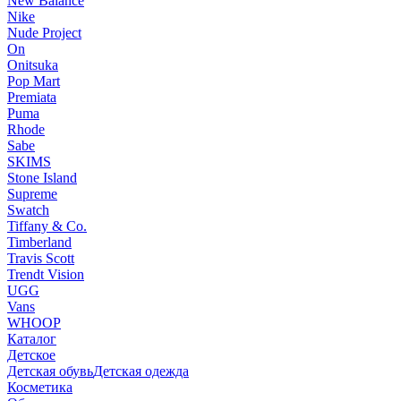
New Balance
Nike
Nude Project
On
Onitsuka
Pop Mart
Premiata
Puma
Rhode
Sabe
SKIMS
Stone Island
Supreme
Swatch
Tiffany & Co.
Timberland
Travis Scott
Trendt Vision
UGG
Vans
WHOOP
Каталог
Детское
Детская обувь
Детская одежда
Косметика