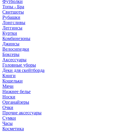
Футболки
Топы - Бра
Свитшоты
Рубашки
Лонгсливы
Леггинсы
Куртки
Комбинезоны
Джинсы
Велосипедки
Боксеры
Аксессуары
Головные уборы
Деки для скейтборда
Книги
Кошельки
Мячи
Нижнее белье
Носки
Органайзеры
Очки
Прочие аксессуары
Сумки
Часы
Косметика