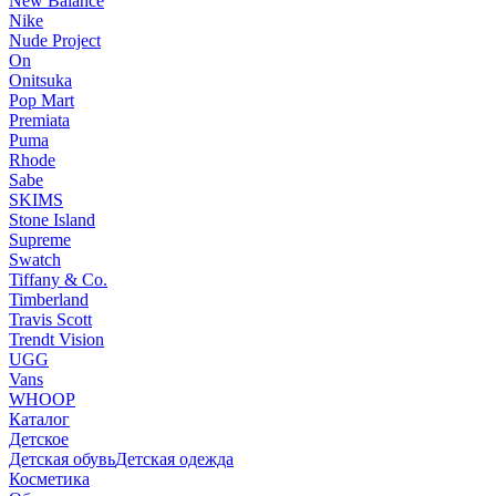
New Balance
Nike
Nude Project
On
Onitsuka
Pop Mart
Premiata
Puma
Rhode
Sabe
SKIMS
Stone Island
Supreme
Swatch
Tiffany & Co.
Timberland
Travis Scott
Trendt Vision
UGG
Vans
WHOOP
Каталог
Детское
Детская обувь
Детская одежда
Косметика