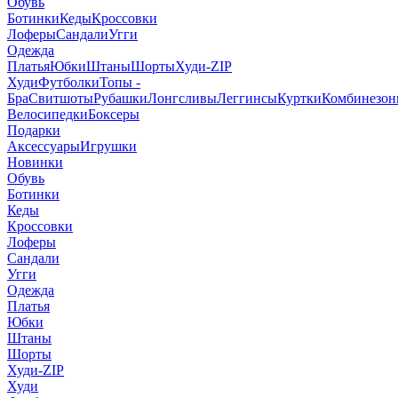
Обувь
Ботинки
Кеды
Кроссовки
Лоферы
Сандали
Угги
Одежда
Платья
Юбки
Штаны
Шорты
Худи-ZIP
Худи
Футболки
Топы -
Бра
Свитшоты
Рубашки
Лонгсливы
Леггинсы
Куртки
Комбинезо
Велосипедки
Боксеры
Подарки
Аксессуары
Игрушки
Новинки
Обувь
Ботинки
Кеды
Кроссовки
Лоферы
Сандали
Угги
Одежда
Платья
Юбки
Штаны
Шорты
Худи-ZIP
Худи