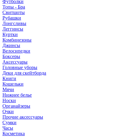
Футболки
Топы - Бра
Свитшоты
Рубашки
Лонгсливы
Леггинсы
Куртки
Комбинезоны
Джинсы
Велосипедки
Боксеры
Аксессуары
Головные уборы
Деки для скейтборда
Книги
Кошельки
Мячи
Нижнее белье
Носки
Органайзеры
Очки
Прочие аксессуары
Сумки
Часы
Косметика