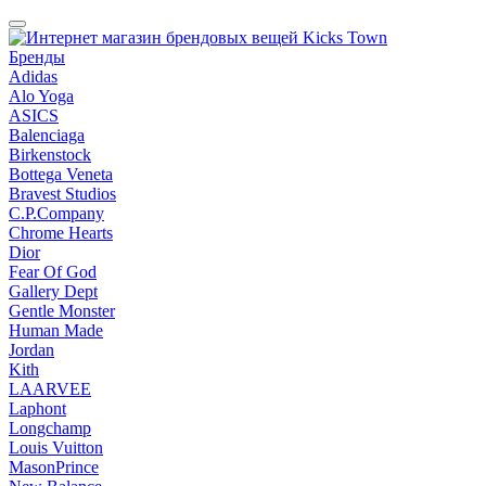
Бренды
Adidas
Alo Yoga
ASICS
Balenciaga
Birkenstock
Bottega Veneta
Bravest Studios
C.P.Company
Chrome Hearts
Dior
Fear Of God
Gallery Dept
Gentle Monster
Human Made
Jordan
Kith
LAARVEE
Laphont
Longchamp
Louis Vuitton
MasonPrince