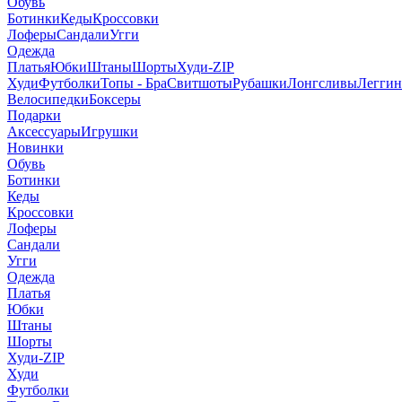
Обувь
Ботинки
Кеды
Кроссовки
Лоферы
Сандали
Угги
Одежда
Платья
Юбки
Штаны
Шорты
Худи-ZIP
Худи
Футболки
Топы - Бра
Свитшоты
Рубашки
Лонгсливы
Легги
Велосипедки
Боксеры
Подарки
Аксессуары
Игрушки
Новинки
Обувь
Ботинки
Кеды
Кроссовки
Лоферы
Сандали
Угги
Одежда
Платья
Юбки
Штаны
Шорты
Худи-ZIP
Худи
Футболки