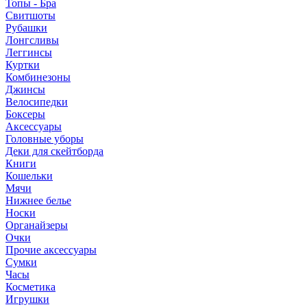
Топы - Бра
Свитшоты
Рубашки
Лонгсливы
Леггинсы
Куртки
Комбинезоны
Джинсы
Велосипедки
Боксеры
Аксессуары
Головные уборы
Деки для скейтборда
Книги
Кошельки
Мячи
Нижнее белье
Носки
Органайзеры
Очки
Прочие аксессуары
Сумки
Часы
Косметика
Игрушки