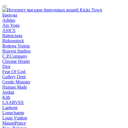
Бренды
Adidas
Alo Yoga
ASICS
Balenciaga
Birkenstock
Bottega Veneta
Bravest Studios
C.P.Company
Chrome Hearts
Dior
Fear Of God
Gallery Dept
Gentle Monster
Human Made
Jordan
Kith
LAARVEE
Laphont
Longchamp
Louis Vuitton
MasonPrince