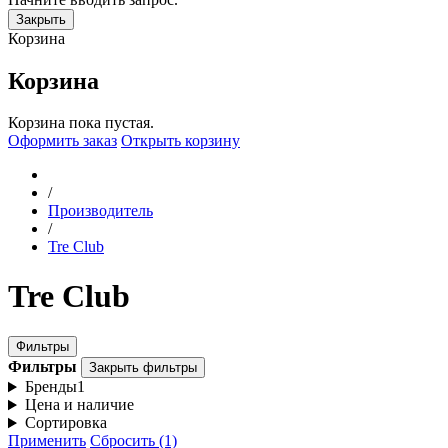
Закрыть
Корзина
Корзина
Корзина пока пустая.
Оформить заказ
Открыть корзину
/
Производитель
/
Tre Club
Tre Club
Фильтры
Фильтры
Закрыть фильтры
Бренды
1
Цена и наличие
Сортировка
Применить
Сбросить (1)