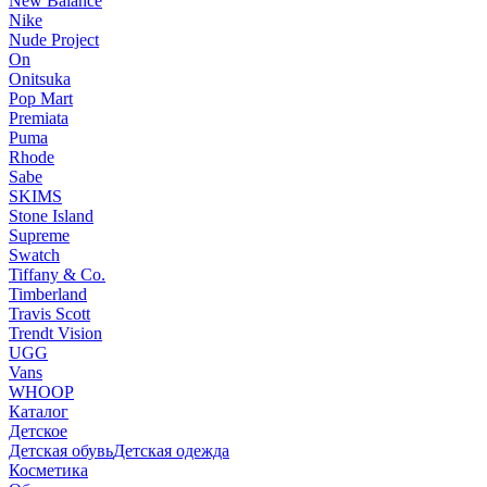
New Balance
Nike
Nude Project
On
Onitsuka
Pop Mart
Premiata
Puma
Rhode
Sabe
SKIMS
Stone Island
Supreme
Swatch
Tiffany & Co.
Timberland
Travis Scott
Trendt Vision
UGG
Vans
WHOOP
Каталог
Детское
Детская обувь
Детская одежда
Косметика