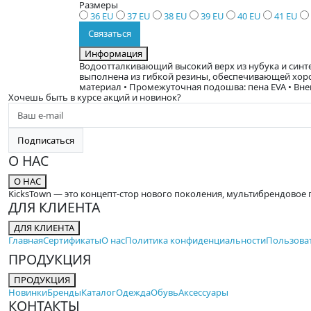
Размеры
36 EU
37 EU
38 EU
39 EU
40 EU
41 EU
Связаться
Информация
Водоотталкивающий высокий верх из нубука и синте
выполнена из гибкой резины, обеспечивающей хороше
материал • Промежуточная подошва: пена EVA • Вн
Хочешь быть в курсе акций и новинок?
Подписаться
О НАС
О НАС
KicksTown — это концепт-стор нового поколения, мультибрендовое 
ДЛЯ КЛИЕНТА
ДЛЯ КЛИЕНТА
Главная
Сертификаты
О нас
Политика конфиденциальности
Пользова
ПРОДУКЦИЯ
ПРОДУКЦИЯ
Новинки
Бренды
Каталог
Одежда
Обувь
Аксессуары
КОНТАКТЫ