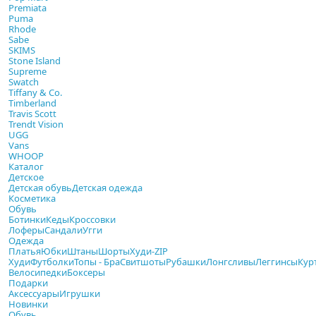
Premiata
Puma
Rhode
Sabe
SKIMS
Stone Island
Supreme
Swatch
Tiffany & Co.
Timberland
Travis Scott
Trendt Vision
UGG
Vans
WHOOP
Каталог
Детское
Детская обувь
Детская одежда
Косметика
Обувь
Ботинки
Кеды
Кроссовки
Лоферы
Сандали
Угги
Одежда
Платья
Юбки
Штаны
Шорты
Худи-ZIP
Худи
Футболки
Топы - Бра
Свитшоты
Рубашки
Лонгсливы
Леггинсы
Кур
Велосипедки
Боксеры
Подарки
Аксессуары
Игрушки
Новинки
Обувь