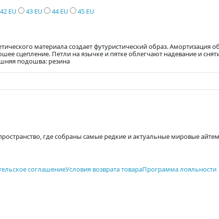
42 EU
43 EU
44 EU
45 EU
тического материала создает футуристический образ. Амортизация об
е сцепление. Петли на язычке и пятке облегчают надевание и снятие 
ешняя подошва: резина
пространство, где собраны самые редкие и актуальные мировые айте
тельское соглашение
Условия возврата товара
Программа лояльности