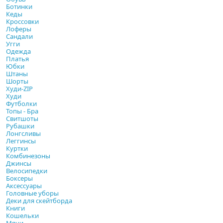
Ботинки
Кеды
Кроссовки
Лоферы
Сандали
Угги
Одежда
Платья
Юбки
Штаны
Шорты
Худи-ZIP
Худи
Футболки
Топы - Бра
Свитшоты
Рубашки
Лонгсливы
Леггинсы
Куртки
Комбинезоны
Джинсы
Велосипедки
Боксеры
Аксессуары
Головные уборы
Деки для скейтборда
Книги
Кошельки
Мячи