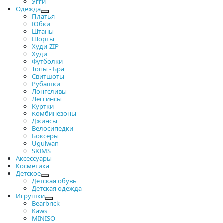
Угги
Одежда
Платья
Юбки
Штаны
Шорты
Худи-ZIP
Худи
Футболки
Топы - Бра
Свитшоты
Рубашки
Лонгсливы
Леггинсы
Куртки
Комбинезоны
Джинсы
Велосипедки
Боксеры
Ugulwan
SKIMS
Аксессуары
Косметика
Детское
Детская обувь
Детская одежда
Игрушки
Bearbrick
Kaws
MINISO