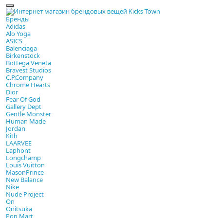
Бренды
Adidas
Alo Yoga
ASICS
Balenciaga
Birkenstock
Bottega Veneta
Bravest Studios
C.P.Company
Chrome Hearts
Dior
Fear Of God
Gallery Dept
Gentle Monster
Human Made
Jordan
Kith
LAARVEE
Laphont
Longchamp
Louis Vuitton
MasonPrince
New Balance
Nike
Nude Project
On
Onitsuka
Pop Mart