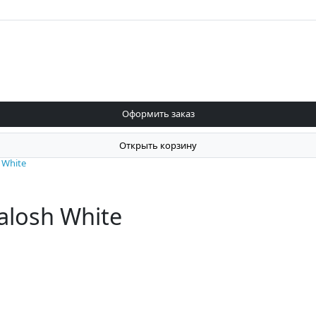
Оформить заказ
Открыть корзину
h White
Galosh White