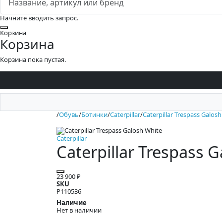
Начните вводить запрос.
Закрыть
Корзина
Корзина
Корзина пока пустая.
/
Обувь
/
Ботинки
/
Caterpillar
/
Caterpillar Trespass Galos
Caterpillar
Caterpillar Trespass 
23 900 ₽
SKU
P110536
Наличие
Нет в наличии