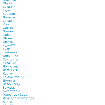
Обувь
Ботинки
Кеды
Кроссовки
Лоферы
Сандали
Угги
Одежда
Платья
Юбки
Штаны
Шорты
Худи-ZIP
Худи
Футболки
Топы - Бра
Свитшоты
Рубашки
Лонгсливы
Леггинсы
Куртки
Комбинезоны
Джинсы
Велосипедки
Боксеры
Аксессуары
Головные уборы
Деки для скейтборда
Книги
Кошельки