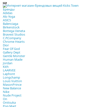
Бренды
Adidas
Alo Yoga
ASICS
Balenciaga
Birkenstock
Bottega Veneta
Bravest Studios
C.P.Company
Chrome Hearts
Dior
Fear Of God
Gallery Dept
Gentle Monster
Human Made
Jordan
Kith
LAARVEE
Laphont
Longchamp
Louis Vuitton
MasonPrince
New Balance
Nike
Nude Project
On
Onitsuka
Pop Mart