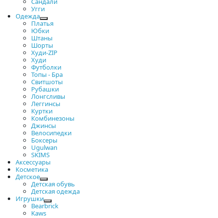
Сандали
Угги
Одежда
Платья
Юбки
Штаны
Шорты
Худи-ZIP
Худи
Футболки
Топы - Бра
Свитшоты
Рубашки
Лонгсливы
Леггинсы
Куртки
Комбинезоны
Джинсы
Велосипедки
Боксеры
Ugulwan
SKIMS
Аксессуары
Косметика
Детское
Детская обувь
Детская одежда
Игрушки
Bearbrick
Kaws