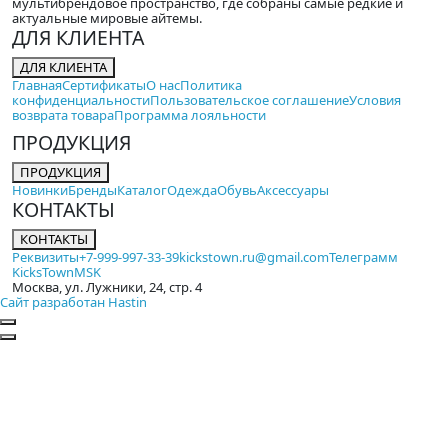
мультибрендовое пространство, где собраны самые редкие и
актуальные мировые айтемы.
ДЛЯ КЛИЕНТА
ДЛЯ КЛИЕНТА
Главная
Сертификаты
О нас
Политика
конфиденциальности
Пользовательское соглашение
Условия
возврата товара
Программа лояльности
ПРОДУКЦИЯ
ПРОДУКЦИЯ
Новинки
Бренды
Каталог
Одежда
Обувь
Аксессуары
КОНТАКТЫ
КОНТАКТЫ
Реквизиты
+7-999-997-33-39
kickstown.ru@gmail.com
Телеграмм
KicksTownMSK
Москва, ул. Лужники, 24, стр. 4
Сайт разработан Hastin