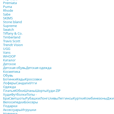
Premiata
Puma
Rhode
Sabe
SKIMS
Stone Island
Supreme
Swatch
Tiffany & Co.
Timberland
Travis Scott
Trendt Vision
UGG
Vans
WHOOP
Каталог
Детское
Детская обувь
Детская одежда
Косметика
Обувь
Ботинки
Кеды
Кроссовки
Лоферы
Сандали
Угги
Одежда
Платья
Юбки
Штаны
Шорты
Худи-ZIP
Худи
Футболки
Топы -
Бра
Свитшоты
Рубашки
Лонгсливы
Леггинсы
Куртки
Комбинезоны
Джи
Велосипедки
Боксеры
Подарки
Аксессуары
Игрушки
Новинки