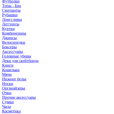
Футболки
Топы - Бра
Свитшоты
Рубашки
Лонгсливы
Леггинсы
Куртки
Комбинезоны
Джинсы
Велосипедки
Боксеры
Аксессуары
Головные уборы
Деки для скейтборда
Книги
Кошельки
Мячи
Нижнее белье
Носки
Органайзеры
Очки
Прочие аксессуары
Сумки
Часы
Косметика