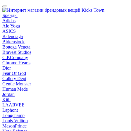
Бренды
Adidas
Alo Yoga
ASICS
Balenciaga
Birkenstock
Bottega Veneta
Bravest Studios
C.P.Company
Chrome Hearts
Dior
Fear Of God
Gallery Dept
Gentle Monster
Human Made
Jordan
Kith
LAARVEE
Laphont
Longchamp
Louis Vuitton
MasonPrince