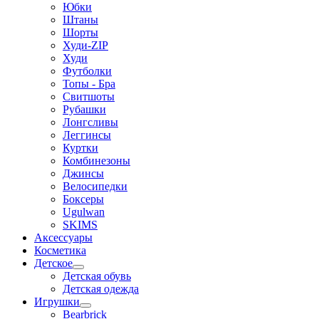
Юбки
Штаны
Шорты
Худи-ZIP
Худи
Футболки
Топы - Бра
Свитшоты
Рубашки
Лонгсливы
Леггинсы
Куртки
Комбинезоны
Джинсы
Велосипедки
Боксеры
Ugulwan
SKIMS
Аксессуары
Косметика
Детское
Детская обувь
Детская одежда
Игрушки
Bearbrick