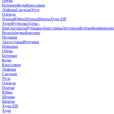
Обувь
Ботинки
Кеды
Кроссовки
Лоферы
Сандали
Угги
Одежда
Платья
Юбки
Штаны
Шорты
Худи-ZIP
Худи
Футболки
Топы -
Бра
Свитшоты
Рубашки
Лонгсливы
Леггинсы
Куртки
Комбинезо
Велосипедки
Боксеры
Подарки
Аксессуары
Игрушки
Новинки
Обувь
Ботинки
Кеды
Кроссовки
Лоферы
Сандали
Угги
Одежда
Платья
Юбки
Штаны
Шорты
Худи-ZIP
Худи