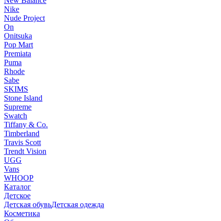
New Balance
Nike
Nude Project
On
Onitsuka
Pop Mart
Premiata
Puma
Rhode
Sabe
SKIMS
Stone Island
Supreme
Swatch
Tiffany & Co.
Timberland
Travis Scott
Trendt Vision
UGG
Vans
WHOOP
Каталог
Детское
Детская обувь
Детская одежда
Косметика