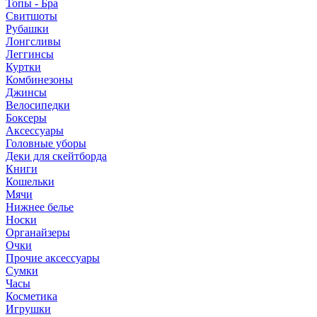
Топы - Бра
Свитшоты
Рубашки
Лонгсливы
Леггинсы
Куртки
Комбинезоны
Джинсы
Велосипедки
Боксеры
Аксессуары
Головные уборы
Деки для скейтборда
Книги
Кошельки
Мячи
Нижнее белье
Носки
Органайзеры
Очки
Прочие аксессуары
Сумки
Часы
Косметика
Игрушки