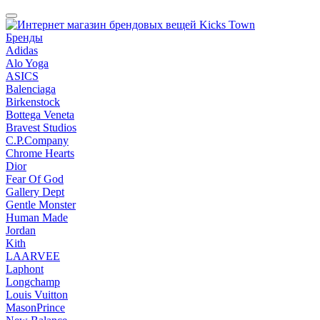
Бренды
Adidas
Alo Yoga
ASICS
Balenciaga
Birkenstock
Bottega Veneta
Bravest Studios
C.P.Company
Chrome Hearts
Dior
Fear Of God
Gallery Dept
Gentle Monster
Human Made
Jordan
Kith
LAARVEE
Laphont
Longchamp
Louis Vuitton
MasonPrince