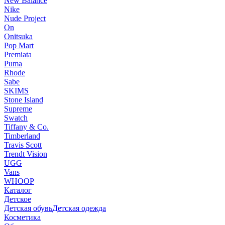
New Balance
Nike
Nude Project
On
Onitsuka
Pop Mart
Premiata
Puma
Rhode
Sabe
SKIMS
Stone Island
Supreme
Swatch
Tiffany & Co.
Timberland
Travis Scott
Trendt Vision
UGG
Vans
WHOOP
Каталог
Детское
Детская обувь
Детская одежда
Косметика