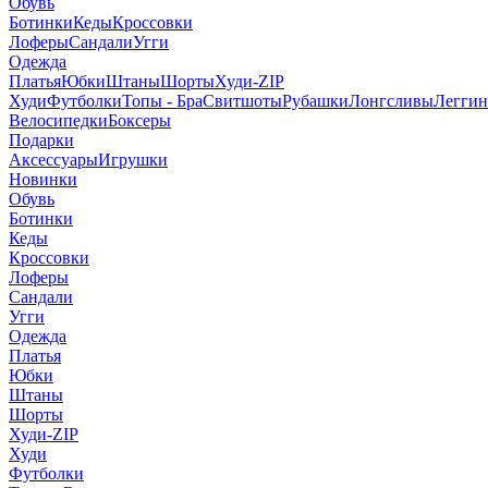
Обувь
Ботинки
Кеды
Кроссовки
Лоферы
Сандали
Угги
Одежда
Платья
Юбки
Штаны
Шорты
Худи-ZIP
Худи
Футболки
Топы - Бра
Свитшоты
Рубашки
Лонгсливы
Легги
Велосипедки
Боксеры
Подарки
Аксессуары
Игрушки
Новинки
Обувь
Ботинки
Кеды
Кроссовки
Лоферы
Сандали
Угги
Одежда
Платья
Юбки
Штаны
Шорты
Худи-ZIP
Худи
Футболки