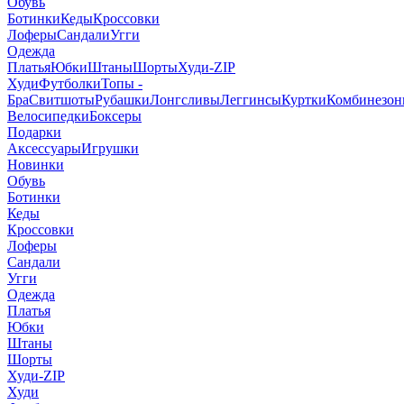
Обувь
Ботинки
Кеды
Кроссовки
Лоферы
Сандали
Угги
Одежда
Платья
Юбки
Штаны
Шорты
Худи-ZIP
Худи
Футболки
Топы -
Бра
Свитшоты
Рубашки
Лонгсливы
Леггинсы
Куртки
Комбинезо
Велосипедки
Боксеры
Подарки
Аксессуары
Игрушки
Новинки
Обувь
Ботинки
Кеды
Кроссовки
Лоферы
Сандали
Угги
Одежда
Платья
Юбки
Штаны
Шорты
Худи-ZIP
Худи