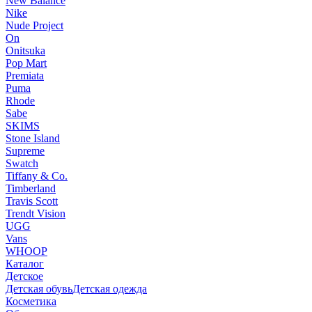
New Balance
Nike
Nude Project
On
Onitsuka
Pop Mart
Premiata
Puma
Rhode
Sabe
SKIMS
Stone Island
Supreme
Swatch
Tiffany & Co.
Timberland
Travis Scott
Trendt Vision
UGG
Vans
WHOOP
Каталог
Детское
Детская обувь
Детская одежда
Косметика