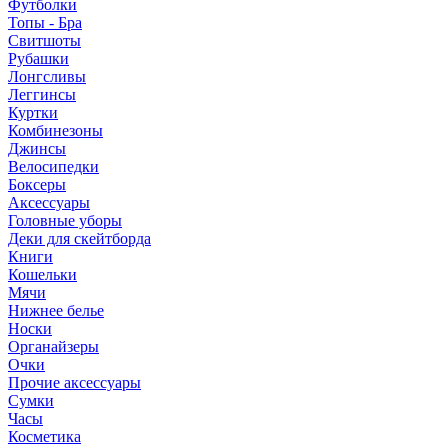
Футболки
Топы - Бра
Свитшоты
Рубашки
Лонгсливы
Леггинсы
Куртки
Комбинезоны
Джинсы
Велосипедки
Боксеры
Аксессуары
Головные уборы
Деки для скейтборда
Книги
Кошельки
Мячи
Нижнее белье
Носки
Органайзеры
Очки
Прочие аксессуары
Сумки
Часы
Косметика