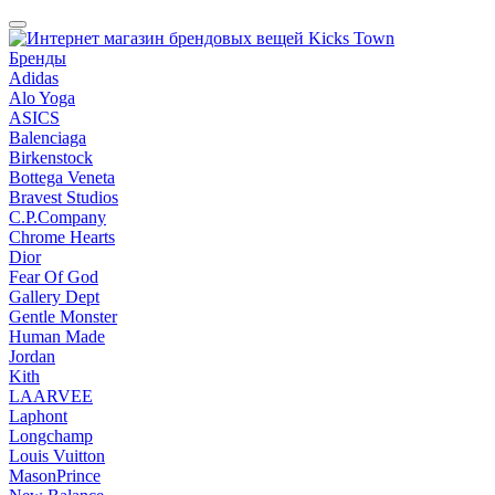
Бренды
Adidas
Alo Yoga
ASICS
Balenciaga
Birkenstock
Bottega Veneta
Bravest Studios
C.P.Company
Chrome Hearts
Dior
Fear Of God
Gallery Dept
Gentle Monster
Human Made
Jordan
Kith
LAARVEE
Laphont
Longchamp
Louis Vuitton
MasonPrince