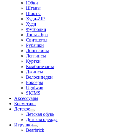
Юбки
Штаны
Шорты
Худи-ZIP
Худи
Футболки
Топы - Бра
Свитшоты
Рубашки
Лонгсливы
Леггинсы
Куртки
Комбинезоны
Джинсы
Велосипедки
Боксеры
Ugulwan
SKIMS
Аксессуары
Косметика
Детское
Детская обувь
Детская одежда
Игрушки
Bearbrick