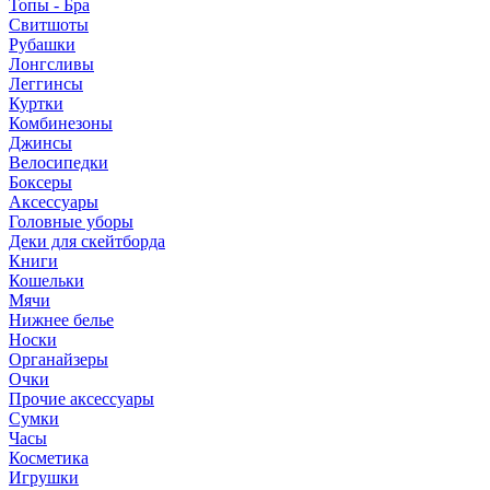
Топы - Бра
Свитшоты
Рубашки
Лонгсливы
Леггинсы
Куртки
Комбинезоны
Джинсы
Велосипедки
Боксеры
Аксессуары
Головные уборы
Деки для скейтборда
Книги
Кошельки
Мячи
Нижнее белье
Носки
Органайзеры
Очки
Прочие аксессуары
Сумки
Часы
Косметика
Игрушки