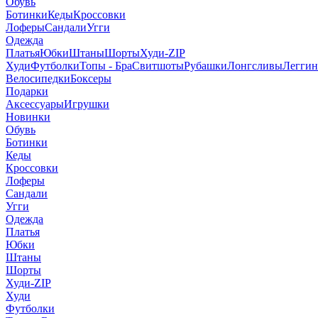
Обувь
Ботинки
Кеды
Кроссовки
Лоферы
Сандали
Угги
Одежда
Платья
Юбки
Штаны
Шорты
Худи-ZIP
Худи
Футболки
Топы - Бра
Свитшоты
Рубашки
Лонгсливы
Легги
Велосипедки
Боксеры
Подарки
Аксессуары
Игрушки
Новинки
Обувь
Ботинки
Кеды
Кроссовки
Лоферы
Сандали
Угги
Одежда
Платья
Юбки
Штаны
Шорты
Худи-ZIP
Худи
Футболки