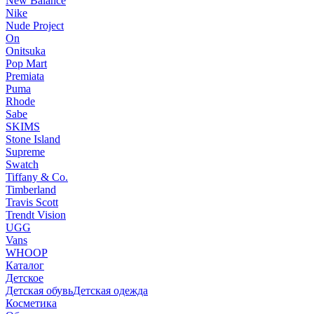
New Balance
Nike
Nude Project
On
Onitsuka
Pop Mart
Premiata
Puma
Rhode
Sabe
SKIMS
Stone Island
Supreme
Swatch
Tiffany & Co.
Timberland
Travis Scott
Trendt Vision
UGG
Vans
WHOOP
Каталог
Детское
Детская обувь
Детская одежда
Косметика