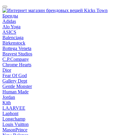
Бренды
Adidas
Alo Yoga
ASICS
Balenciaga
Birkenstock
Bottega Veneta
Bravest Studios
C.P.Company
Chrome Hearts
Dior
Fear Of God
Gallery Dept
Gentle Monster
Human Made
Jordan
Kith
LAARVEE
Laphont
Longchamp
Louis Vuitton
MasonPrince