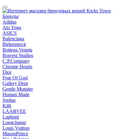
Бренды
Adidas
Alo Yoga
ASICS
Balenciaga
Birkenstock
Bottega Veneta
Bravest Studios
C.P.Company
Chrome Hearts
Dior
Fear Of God
Gallery Dept
Gentle Monster
Human Made
Jordan
Kith
LAARVEE
Laphont
Longchamp
Louis Vuitton
MasonPrince