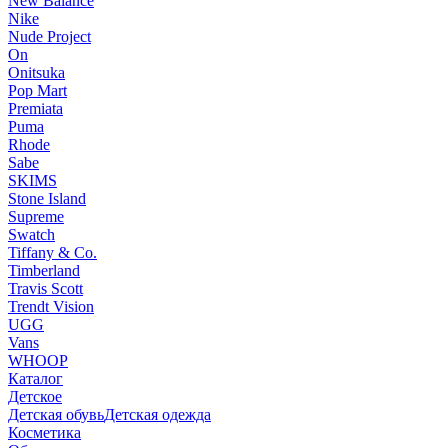
New Balance
Nike
Nude Project
On
Onitsuka
Pop Mart
Premiata
Puma
Rhode
Sabe
SKIMS
Stone Island
Supreme
Swatch
Tiffany & Co.
Timberland
Travis Scott
Trendt Vision
UGG
Vans
WHOOP
Каталог
Детское
Детская обувь
Детская одежда
Косметика