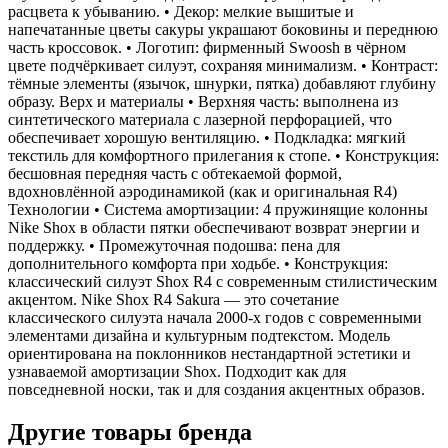
расцвета к убыванию. • Декор: мелкие вышитые и
напечатанные цветы сакуры украшают боковины и переднюю
часть кроссовок. • Логотип: фирменный Swoosh в чёрном
цвете подчёркивает силуэт, сохраняя минимализм. • Контраст:
тёмные элементы (язычок, шнурки, пятка) добавляют глубину
образу. Верх и материалы • Верхняя часть: выполнена из
синтетического материала с лазерной перфорацией, что
обеспечивает хорошую вентиляцию. • Подкладка: мягкий
текстиль для комфортного прилегания к стопе. • Конструкция:
бесшовная передняя часть с обтекаемой формой,
вдохновлённой аэродинамикой (как и оригинальная R4)
Технологии • Система амортизации: 4 пружинящие колонны
Nike Shox в области пятки обеспечивают возврат энергии и
поддержку. • Промежуточная подошва: пена для
дополнительного комфорта при ходьбе. • Конструкция:
классический силуэт Shox R4 с современным стилистическим
акцентом. Nike Shox R4 Sakura — это сочетание
классического силуэта начала 2000-х годов с современными
элементами дизайна и культурным подтекстом. Модель
ориентирована на поклонников нестандартной эстетики и
узнаваемой амортизации Shox. Подходит как для
повседневной носки, так и для создания акцентных образов.
Другие товары бренда