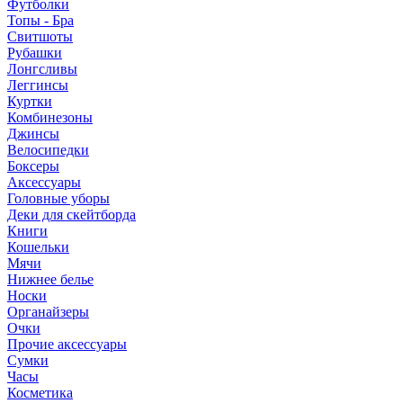
Футболки
Топы - Бра
Свитшоты
Рубашки
Лонгсливы
Леггинсы
Куртки
Комбинезоны
Джинсы
Велосипедки
Боксеры
Аксессуары
Головные уборы
Деки для скейтборда
Книги
Кошельки
Мячи
Нижнее белье
Носки
Органайзеры
Очки
Прочие аксессуары
Сумки
Часы
Косметика