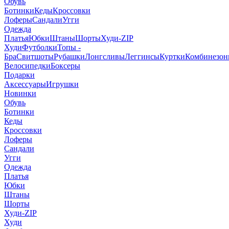
Обувь
Ботинки
Кеды
Кроссовки
Лоферы
Сандали
Угги
Одежда
Платья
Юбки
Штаны
Шорты
Худи-ZIP
Худи
Футболки
Топы -
Бра
Свитшоты
Рубашки
Лонгсливы
Леггинсы
Куртки
Комбинезо
Велосипедки
Боксеры
Подарки
Аксессуары
Игрушки
Новинки
Обувь
Ботинки
Кеды
Кроссовки
Лоферы
Сандали
Угги
Одежда
Платья
Юбки
Штаны
Шорты
Худи-ZIP
Худи