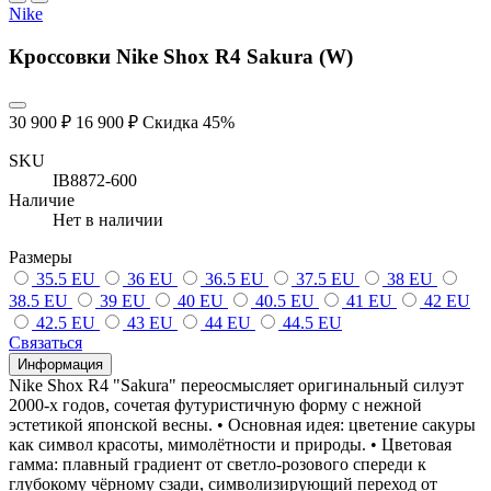
Nike
Кроссовки Nike Shox R4 Sakura (W)
30 900 ₽
16 900 ₽
Скидка 45%
SKU
IB8872-600
Наличие
Нет в наличии
Размеры
35.5 EU
36 EU
36.5 EU
37.5 EU
38 EU
38.5 EU
39 EU
40 EU
40.5 EU
41 EU
42 EU
42.5 EU
43 EU
44 EU
44.5 EU
Связаться
Информация
Nike Shox R4 "Sakura" переосмысляет оригинальный силуэт
2000-х годов, сочетая футуристичную форму с нежной
эстетикой японской весны. • Основная идея: цветение сакуры
как символ красоты, мимолётности и природы. • Цветовая
гамма: плавный градиент от светло-розового спереди к
глубокому чёрному сзади, символизирующий переход от