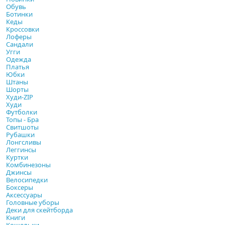
Обувь
Ботинки
Кеды
Кроссовки
Лоферы
Сандали
Угги
Одежда
Платья
Юбки
Штаны
Шорты
Худи-ZIP
Худи
Футболки
Топы - Бра
Свитшоты
Рубашки
Лонгсливы
Леггинсы
Куртки
Комбинезоны
Джинсы
Велосипедки
Боксеры
Аксессуары
Головные уборы
Деки для скейтборда
Книги
Кошельки