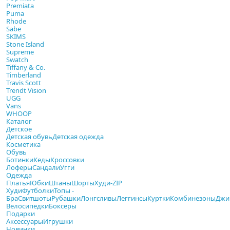
Premiata
Puma
Rhode
Sabe
SKIMS
Stone Island
Supreme
Swatch
Tiffany & Co.
Timberland
Travis Scott
Trendt Vision
UGG
Vans
WHOOP
Каталог
Детское
Детская обувь
Детская одежда
Косметика
Обувь
Ботинки
Кеды
Кроссовки
Лоферы
Сандали
Угги
Одежда
Платья
Юбки
Штаны
Шорты
Худи-ZIP
Худи
Футболки
Топы -
Бра
Свитшоты
Рубашки
Лонгсливы
Леггинсы
Куртки
Комбинезоны
Джи
Велосипедки
Боксеры
Подарки
Аксессуары
Игрушки
Новинки