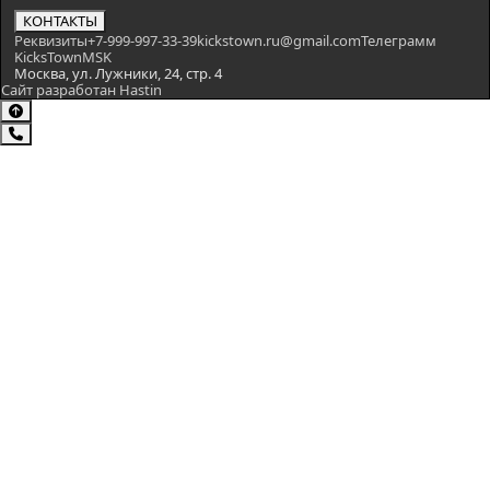
КОНТАКТЫ
Реквизиты
+7-999-997-33-39
kickstown.ru@gmail.com
Телеграмм
KicksTownMSK
Москва, ул. Лужники, 24, стр. 4
Сайт разработан Hastin