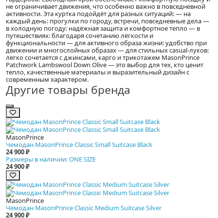
не ограничивает движения, что особенно важно в повседневной
активности. Эта куртка подойдёт для разных ситуаций: — на
каждый день: прогулки по городу, встречи, повседневные дела —
в холодную погоду: надёжная защита и комфортное тепло — в
путешествиях: благодаря сочетанию лёгкости и
функциональности — для активного образа жизни: удобство при
движении и многослойных образах — для стильных casual-луков:
легко сочетается с джинсами, карго и трикотажем MasonPrince
Patchwork Lambswool Down Olive — это выбор для тех, кто ценит
тепло, качественные материалы и выразительный дизайн с
современным характером.
Другие товары бренда
MasonPrince
Чемодан MasonPrince Classic Small Suitcase Black
24 900 ₽
Размеры в наличии: ONE SIZE
24 900 ₽
MasonPrince
Чемодан MasonPrince Classic Medium Suitcase Silver
24 900 ₽