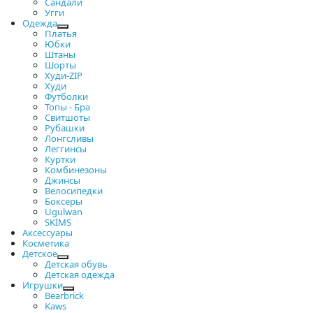
Сандали
Угги
Одежда
Платья
Юбки
Штаны
Шорты
Худи-ZIP
Худи
Футболки
Топы - Бра
Свитшоты
Рубашки
Лонгсливы
Леггинсы
Куртки
Комбинезоны
Джинсы
Велосипедки
Боксеры
Ugulwan
SKIMS
Аксессуары
Косметика
Детское
Детская обувь
Детская одежда
Игрушки
Bearbrick
Kaws