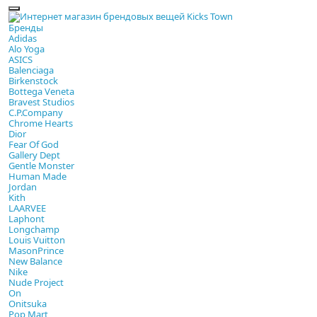
Бренды
Adidas
Alo Yoga
ASICS
Balenciaga
Birkenstock
Bottega Veneta
Bravest Studios
C.P.Company
Chrome Hearts
Dior
Fear Of God
Gallery Dept
Gentle Monster
Human Made
Jordan
Kith
LAARVEE
Laphont
Longchamp
Louis Vuitton
MasonPrince
New Balance
Nike
Nude Project
On
Onitsuka
Pop Mart