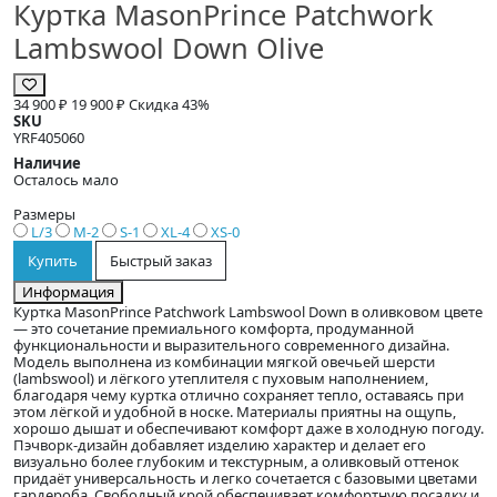
Куртка MasonPrince Patchwork
Lambswool Down Olive
34 900 ₽
19 900 ₽
Скидка 43%
SKU
YRF405060
Наличие
Осталось мало
Размеры
L/3
M-2
S-1
XL-4
XS-0
Купить
Быстрый заказ
Информация
Куртка MasonPrince Patchwork Lambswool Down в оливковом цвете
— это сочетание премиального комфорта, продуманной
функциональности и выразительного современного дизайна.
Модель выполнена из комбинации мягкой овечьей шерсти
(lambswool) и лёгкого утеплителя с пуховым наполнением,
благодаря чему куртка отлично сохраняет тепло, оставаясь при
этом лёгкой и удобной в носке. Материалы приятны на ощупь,
хорошо дышат и обеспечивают комфорт даже в холодную погоду.
Пэчворк-дизайн добавляет изделию характер и делает его
визуально более глубоким и текстурным, а оливковый оттенок
придаёт универсальность и легко сочетается с базовыми цветами
гардероба. Свободный крой обеспечивает комфортную посадку и