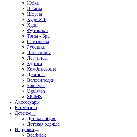
Юбки
Штаны
Шорты
Худи-ZIP
Худи
Футболки
Топы - Бра
Свитшоты
Рубашки
Лонгсливы
Леггинсы
Куртки
Комбинезоны
Джинсы
Велосипедки
Боксеры
Ugulwan
SKIMS
Аксессуары
Косметика
Детское
Детская обувь
Детская одежда
Игрушки
Bearbrick