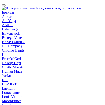
Бренды
Adidas
Alo Yoga
ASICS
Balenciaga
Birkenstock
Bottega Veneta
Bravest Studios
C.P.Company
Chrome Hearts
Dior
Fear Of God
Gallery Dept
Gentle Monster
Human Made
Jordan
Kith
LAARVEE
Laphont
Longchamp
Louis Vuitton
MasonPrince