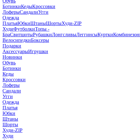
Обувь
Ботинки
Кеды
Кроссовки
Лоферы
Сандали
Угги
Одежда
Платья
Юбки
Штаны
Шорты
Худи-ZIP
Худи
Футболки
Топы -
Бра
Свитшоты
Рубашки
Лонгсливы
Леггинсы
Куртки
Комбинезо
Велосипедки
Боксеры
Подарки
Аксессуары
Игрушки
Новинки
Обувь
Ботинки
Кеды
Кроссовки
Лоферы
Сандали
Угги
Одежда
Платья
Юбки
Штаны
Шорты
Худи-ZIP
Худи