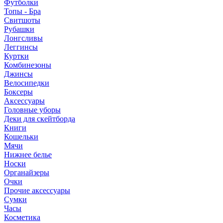
Футболки
Топы - Бра
Свитшоты
Рубашки
Лонгсливы
Леггинсы
Куртки
Комбинезоны
Джинсы
Велосипедки
Боксеры
Аксессуары
Головные уборы
Деки для скейтборда
Книги
Кошельки
Мячи
Нижнее белье
Носки
Органайзеры
Очки
Прочие аксессуары
Сумки
Часы
Косметика