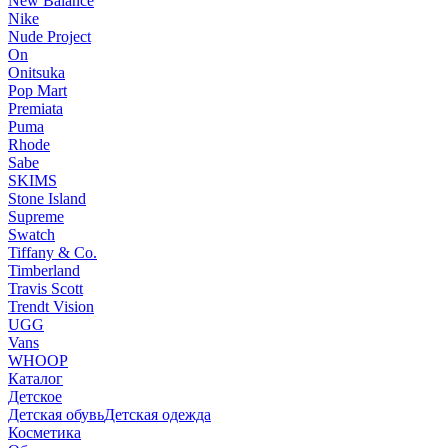
New Balance
Nike
Nude Project
On
Onitsuka
Pop Mart
Premiata
Puma
Rhode
Sabe
SKIMS
Stone Island
Supreme
Swatch
Tiffany & Co.
Timberland
Travis Scott
Trendt Vision
UGG
Vans
WHOOP
Каталог
Детское
Детская обувь
Детская одежда
Косметика