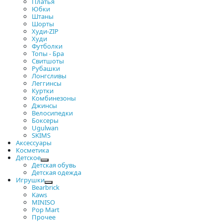
Платья
Юбки
Штаны
Шорты
Худи-ZIP
Худи
Футболки
Топы - Бра
Свитшоты
Рубашки
Лонгсливы
Леггинсы
Куртки
Комбинезоны
Джинсы
Велосипедки
Боксеры
Ugulwan
SKIMS
Аксессуары
Косметика
Детское
Детская обувь
Детская одежда
Игрушки
Bearbrick
Kaws
MINISO
Pop Mart
Прочее