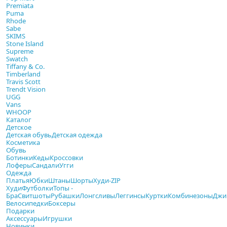
Premiata
Puma
Rhode
Sabe
SKIMS
Stone Island
Supreme
Swatch
Tiffany & Co.
Timberland
Travis Scott
Trendt Vision
UGG
Vans
WHOOP
Каталог
Детское
Детская обувь
Детская одежда
Косметика
Обувь
Ботинки
Кеды
Кроссовки
Лоферы
Сандали
Угги
Одежда
Платья
Юбки
Штаны
Шорты
Худи-ZIP
Худи
Футболки
Топы -
Бра
Свитшоты
Рубашки
Лонгсливы
Леггинсы
Куртки
Комбинезоны
Джи
Велосипедки
Боксеры
Подарки
Аксессуары
Игрушки
Новинки