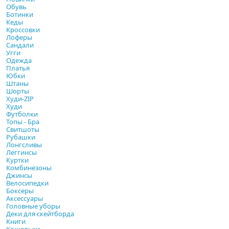
Обувь
Ботинки
Кеды
Кроссовки
Лоферы
Сандали
Угги
Одежда
Платья
Юбки
Штаны
Шорты
Худи-ZIP
Худи
Футболки
Топы - Бра
Свитшоты
Рубашки
Лонгсливы
Леггинсы
Куртки
Комбинезоны
Джинсы
Велосипедки
Боксеры
Аксессуары
Головные уборы
Деки для скейтборда
Книги
Кошельки