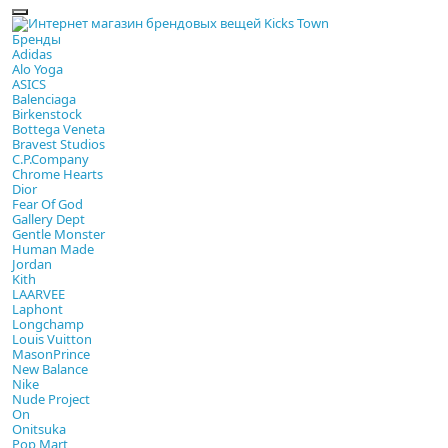
Бренды
Adidas
Alo Yoga
ASICS
Balenciaga
Birkenstock
Bottega Veneta
Bravest Studios
C.P.Company
Chrome Hearts
Dior
Fear Of God
Gallery Dept
Gentle Monster
Human Made
Jordan
Kith
LAARVEE
Laphont
Longchamp
Louis Vuitton
MasonPrince
New Balance
Nike
Nude Project
On
Onitsuka
Pop Mart