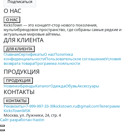
Подписаться
О НАС
О НАС
KicksTown — это концепт-стор нового поколения,
мультибрендовое пространство, где собраны самые редкие и
актуальные мировые айтемы.
ДЛЯ КЛИЕНТА
ДЛЯ КЛИЕНТА
Главная
Сертификаты
О нас
Политика
конфиденциальности
Пользовательское соглашение
Условия
возврата товара
Программа лояльности
ПРОДУКЦИЯ
ПРОДУКЦИЯ
Новинки
Бренды
Каталог
Одежда
Обувь
Аксессуары
КОНТАКТЫ
КОНТАКТЫ
Реквизиты
+7-999-997-33-39
kickstown.ru@gmail.com
Телеграмм
KicksTownMSK
Москва, ул. Лужники, 24, стр. 4
Сайт разработан Hastin