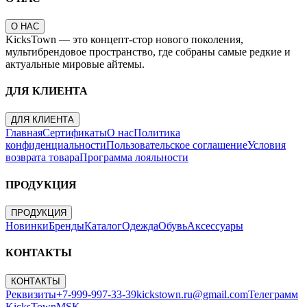
О НАС
KicksTown — это концепт-стор нового поколения,
мультибрендовое пространство, где собраны самые редкие и
актуальные мировые айтемы.
ДЛЯ КЛИЕНТА
ДЛЯ КЛИЕНТА
Главная
Сертификаты
О нас
Политика
конфиденциальности
Пользовательское соглашение
Условия
возврата товара
Программа лояльности
ПРОДУКЦИЯ
ПРОДУКЦИЯ
Новинки
Бренды
Каталог
Одежда
Обувь
Аксессуары
КОНТАКТЫ
КОНТАКТЫ
Реквизиты
+7-999-997-33-39
kickstown.ru@gmail.com
Телеграмм
KicksTownMSK