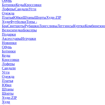
Обувь
Ботинки
Кеды
Кроссовки
Лоферы
Сандали
Угги
Одежда
Платья
Юбки
Штаны
Шорты
Худи-ZIP
Худи
Футболки
Топы -
Бра
Свитшоты
Рубашки
Лонгсливы
Леггинсы
Куртки
Комбинезо
Велосипедки
Боксеры
Подарки
Аксессуары
Игрушки
Новинки
Обувь
Ботинки
Кеды
Кроссовки
Лоферы
Сандали
Угги
Одежда
Платья
Юбки
Штаны
Шорты
Худи-ZIP
Худи