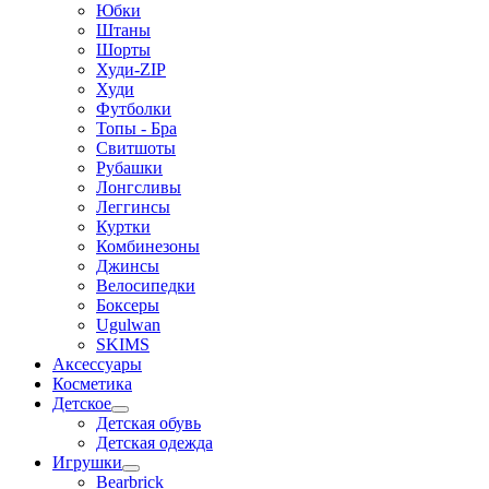
Юбки
Штаны
Шорты
Худи-ZIP
Худи
Футболки
Топы - Бра
Свитшоты
Рубашки
Лонгсливы
Леггинсы
Куртки
Комбинезоны
Джинсы
Велосипедки
Боксеры
Ugulwan
SKIMS
Аксессуары
Косметика
Детское
Детская обувь
Детская одежда
Игрушки
Bearbrick