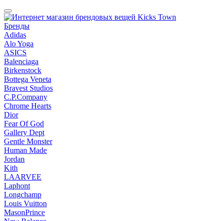
Бренды
Adidas
Alo Yoga
ASICS
Balenciaga
Birkenstock
Bottega Veneta
Bravest Studios
C.P.Company
Chrome Hearts
Dior
Fear Of God
Gallery Dept
Gentle Monster
Human Made
Jordan
Kith
LAARVEE
Laphont
Longchamp
Louis Vuitton
MasonPrince