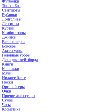
Футболки
Топы - Бра
Свитшоты
Рубашки
Лонгсливы
Леггинсы
Куртки
Комбинезоны
Джинсы
Велосипедки
Боксеры
Аксессуары
Головные уборы
Деки для скейтборда
Книги
Кошельки
Мячи
Нижнее белье
Носки
Органайзеры
Очки
Прочие аксессуары
Сумки
Часы
Косметика