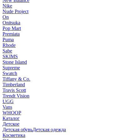
New Balance
Nike
Nude Project
On
Onitsuka
Pop Mart
Premiata
Puma
Rhode
Sabe
SKIMS
Stone Island
Supreme
Swatch
Tiffany & Co.
Timberland
Travis Scott
Trendt Vision
UGG
Vans
WHOOP
Каталог
Детское
Детская обувь
Детская одежда
Косметика