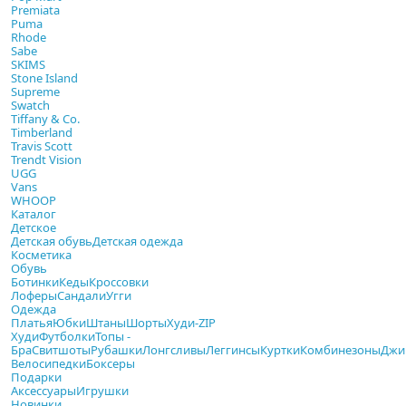
Premiata
Puma
Rhode
Sabe
SKIMS
Stone Island
Supreme
Swatch
Tiffany & Co.
Timberland
Travis Scott
Trendt Vision
UGG
Vans
WHOOP
Каталог
Детское
Детская обувь
Детская одежда
Косметика
Обувь
Ботинки
Кеды
Кроссовки
Лоферы
Сандали
Угги
Одежда
Платья
Юбки
Штаны
Шорты
Худи-ZIP
Худи
Футболки
Топы -
Бра
Свитшоты
Рубашки
Лонгсливы
Леггинсы
Куртки
Комбинезоны
Джи
Велосипедки
Боксеры
Подарки
Аксессуары
Игрушки
Новинки