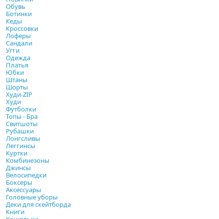
Обувь
Ботинки
Кеды
Кроссовки
Лоферы
Сандали
Угги
Одежда
Платья
Юбки
Штаны
Шорты
Худи-ZIP
Худи
Футболки
Топы - Бра
Свитшоты
Рубашки
Лонгсливы
Леггинсы
Куртки
Комбинезоны
Джинсы
Велосипедки
Боксеры
Аксессуары
Головные уборы
Деки для скейтборда
Книги
Кошельки