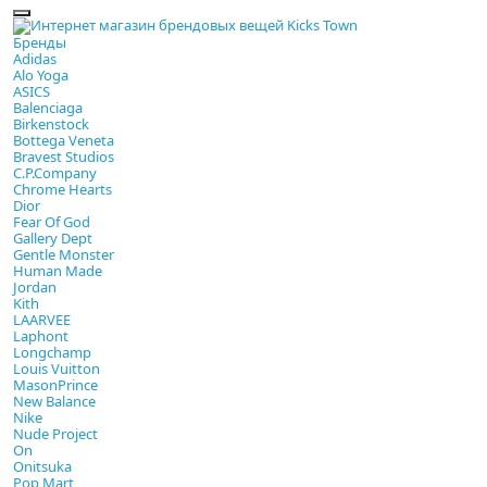
Бренды
Adidas
Alo Yoga
ASICS
Balenciaga
Birkenstock
Bottega Veneta
Bravest Studios
C.P.Company
Chrome Hearts
Dior
Fear Of God
Gallery Dept
Gentle Monster
Human Made
Jordan
Kith
LAARVEE
Laphont
Longchamp
Louis Vuitton
MasonPrince
New Balance
Nike
Nude Project
On
Onitsuka
Pop Mart