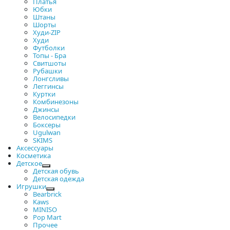
Платья
Юбки
Штаны
Шорты
Худи-ZIP
Худи
Футболки
Топы - Бра
Свитшоты
Рубашки
Лонгсливы
Леггинсы
Куртки
Комбинезоны
Джинсы
Велосипедки
Боксеры
Ugulwan
SKIMS
Аксессуары
Косметика
Детское
Детская обувь
Детская одежда
Игрушки
Bearbrick
Kaws
MINISO
Pop Mart
Прочее