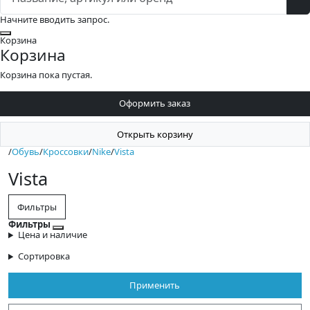
Начните вводить запрос.
Закрыть
Корзина
Корзина
Корзина пока пустая.
Оформить заказ
Открыть корзину
/
Обувь
/
Кроссовки
/
Nike
/
Vista
Vista
Фильтры
Фильтры
Закрыть фильтры
Цена и наличие
Сортировка
Применить