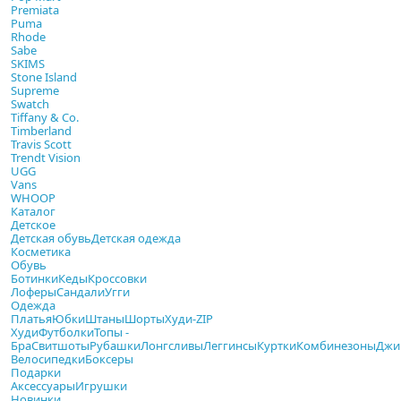
Premiata
Puma
Rhode
Sabe
SKIMS
Stone Island
Supreme
Swatch
Tiffany & Co.
Timberland
Travis Scott
Trendt Vision
UGG
Vans
WHOOP
Каталог
Детское
Детская обувь
Детская одежда
Косметика
Обувь
Ботинки
Кеды
Кроссовки
Лоферы
Сандали
Угги
Одежда
Платья
Юбки
Штаны
Шорты
Худи-ZIP
Худи
Футболки
Топы -
Бра
Свитшоты
Рубашки
Лонгсливы
Леггинсы
Куртки
Комбинезоны
Джи
Велосипедки
Боксеры
Подарки
Аксессуары
Игрушки
Новинки