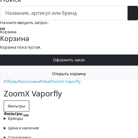
Начните вводить запрос.
Закрыть
Корзина
Корзина
Корзина пока пустая.
Оформить заказ
Открыть корзину
/
Обувь
/
Кроссовки
/
Nike
/
ZoomX Vaporfly
ZoomX Vaporfly
Фильтры
Фильтры
Закрыть фильтры
Бренды
Цена и наличие
Сортировка