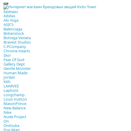
Бренды
Adidas
Alo Yoga
ASICS
Balenciaga
Birkenstock
Bottega Veneta
Bravest Studios
C.P.Company
Chrome Hearts
Dior
Fear Of God
Gallery Dept
Gentle Monster
Human Made
Jordan
Kith
LAARVEE
Laphont
Longchamp
Louis Vuitton
MasonPrince
New Balance
Nike
Nude Project
On
Onitsuka
Pop Mart