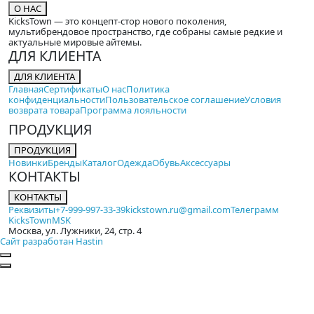
О НАС
KicksTown — это концепт-стор нового поколения,
мультибрендовое пространство, где собраны самые редкие и
актуальные мировые айтемы.
ДЛЯ КЛИЕНТА
ДЛЯ КЛИЕНТА
Главная
Сертификаты
О нас
Политика
конфиденциальности
Пользовательское соглашение
Условия
возврата товара
Программа лояльности
ПРОДУКЦИЯ
ПРОДУКЦИЯ
Новинки
Бренды
Каталог
Одежда
Обувь
Аксессуары
КОНТАКТЫ
КОНТАКТЫ
Реквизиты
+7-999-997-33-39
kickstown.ru@gmail.com
Телеграмм
KicksTownMSK
Москва, ул. Лужники, 24, стр. 4
Сайт разработан Hastin