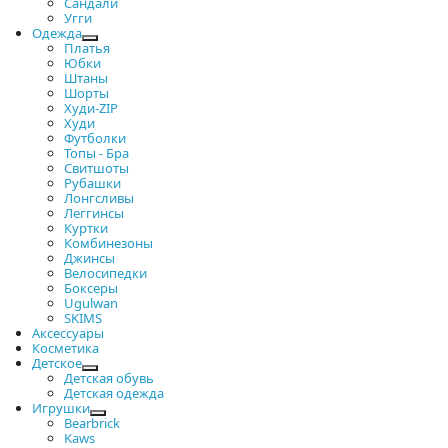
Сандали
Угги
Одежда
Платья
Юбки
Штаны
Шорты
Худи-ZIP
Худи
Футболки
Топы - Бра
Свитшоты
Рубашки
Лонгсливы
Леггинсы
Куртки
Комбинезоны
Джинсы
Велосипедки
Боксеры
Ugulwan
SKIMS
Аксессуары
Косметика
Детское
Детская обувь
Детская одежда
Игрушки
Bearbrick
Kaws