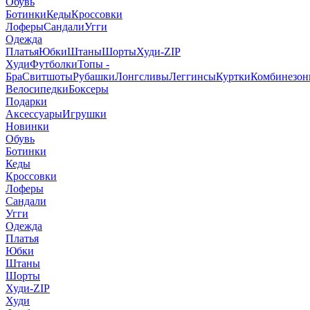
Обувь
Ботинки
Кеды
Кроссовки
Лоферы
Сандали
Угги
Одежда
Платья
Юбки
Штаны
Шорты
Худи-ZIP
Худи
Футболки
Топы -
Бра
Свитшоты
Рубашки
Лонгсливы
Леггинсы
Куртки
Комбинезо
Велосипедки
Боксеры
Подарки
Аксессуары
Игрушки
Новинки
Обувь
Ботинки
Кеды
Кроссовки
Лоферы
Сандали
Угги
Одежда
Платья
Юбки
Штаны
Шорты
Худи-ZIP
Худи