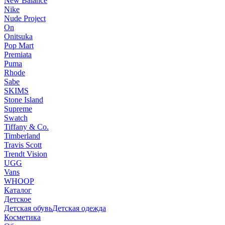
New Balance
Nike
Nude Project
On
Onitsuka
Pop Mart
Premiata
Puma
Rhode
Sabe
SKIMS
Stone Island
Supreme
Swatch
Tiffany & Co.
Timberland
Travis Scott
Trendt Vision
UGG
Vans
WHOOP
Каталог
Детское
Детская обувь
Детская одежда
Косметика