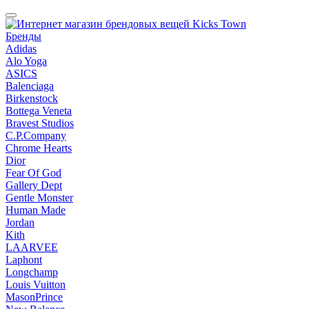
Бренды
Adidas
Alo Yoga
ASICS
Balenciaga
Birkenstock
Bottega Veneta
Bravest Studios
C.P.Company
Chrome Hearts
Dior
Fear Of God
Gallery Dept
Gentle Monster
Human Made
Jordan
Kith
LAARVEE
Laphont
Longchamp
Louis Vuitton
MasonPrince