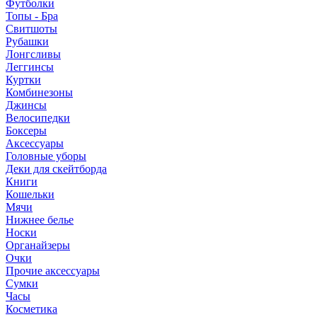
Футболки
Топы - Бра
Свитшоты
Рубашки
Лонгсливы
Леггинсы
Куртки
Комбинезоны
Джинсы
Велосипедки
Боксеры
Аксессуары
Головные уборы
Деки для скейтборда
Книги
Кошельки
Мячи
Нижнее белье
Носки
Органайзеры
Очки
Прочие аксессуары
Сумки
Часы
Косметика