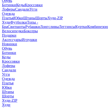
Обувь
Ботинки
Кеды
Кроссовки
Лоферы
Сандали
Угги
Одежда
Платья
Юбки
Штаны
Шорты
Худи-ZIP
Худи
Футболки
Топы -
Бра
Свитшоты
Рубашки
Лонгсливы
Леггинсы
Куртки
Комбинезо
Велосипедки
Боксеры
Подарки
Аксессуары
Игрушки
Новинки
Обувь
Ботинки
Кеды
Кроссовки
Лоферы
Сандали
Угги
Одежда
Платья
Юбки
Штаны
Шорты
Худи-ZIP
Худи