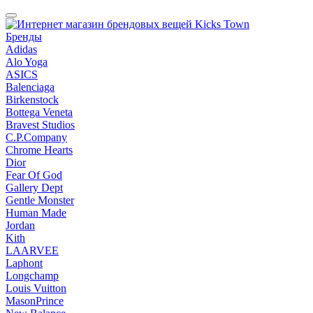
Бренды
Adidas
Alo Yoga
ASICS
Balenciaga
Birkenstock
Bottega Veneta
Bravest Studios
C.P.Company
Chrome Hearts
Dior
Fear Of God
Gallery Dept
Gentle Monster
Human Made
Jordan
Kith
LAARVEE
Laphont
Longchamp
Louis Vuitton
MasonPrince