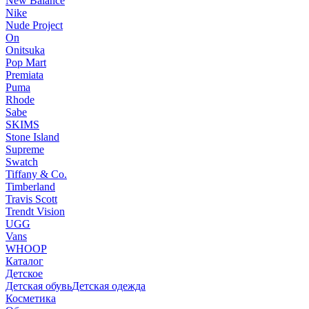
New Balance
Nike
Nude Project
On
Onitsuka
Pop Mart
Premiata
Puma
Rhode
Sabe
SKIMS
Stone Island
Supreme
Swatch
Tiffany & Co.
Timberland
Travis Scott
Trendt Vision
UGG
Vans
WHOOP
Каталог
Детское
Детская обувь
Детская одежда
Косметика