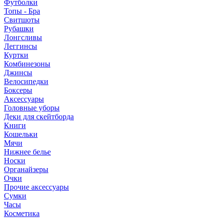
Футболки
Топы - Бра
Свитшоты
Рубашки
Лонгсливы
Леггинсы
Куртки
Комбинезоны
Джинсы
Велосипедки
Боксеры
Аксессуары
Головные уборы
Деки для скейтборда
Книги
Кошельки
Мячи
Нижнее белье
Носки
Органайзеры
Очки
Прочие аксессуары
Сумки
Часы
Косметика