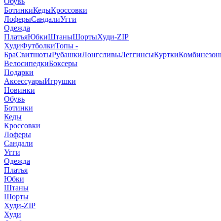
Обувь
Ботинки
Кеды
Кроссовки
Лоферы
Сандали
Угги
Одежда
Платья
Юбки
Штаны
Шорты
Худи-ZIP
Худи
Футболки
Топы -
Бра
Свитшоты
Рубашки
Лонгсливы
Леггинсы
Куртки
Комбинезо
Велосипедки
Боксеры
Подарки
Аксессуары
Игрушки
Новинки
Обувь
Ботинки
Кеды
Кроссовки
Лоферы
Сандали
Угги
Одежда
Платья
Юбки
Штаны
Шорты
Худи-ZIP
Худи