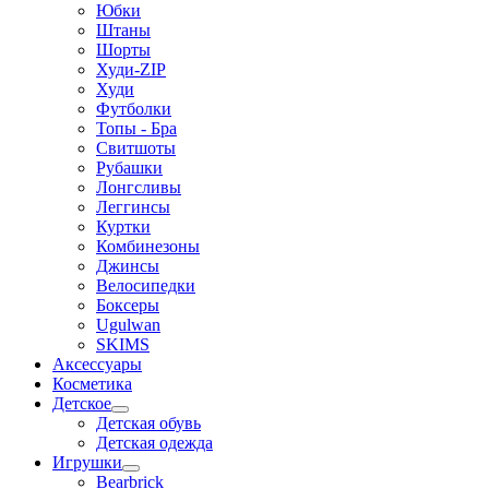
Юбки
Штаны
Шорты
Худи-ZIP
Худи
Футболки
Топы - Бра
Свитшоты
Рубашки
Лонгсливы
Леггинсы
Куртки
Комбинезоны
Джинсы
Велосипедки
Боксеры
Ugulwan
SKIMS
Аксессуары
Косметика
Детское
Детская обувь
Детская одежда
Игрушки
Bearbrick