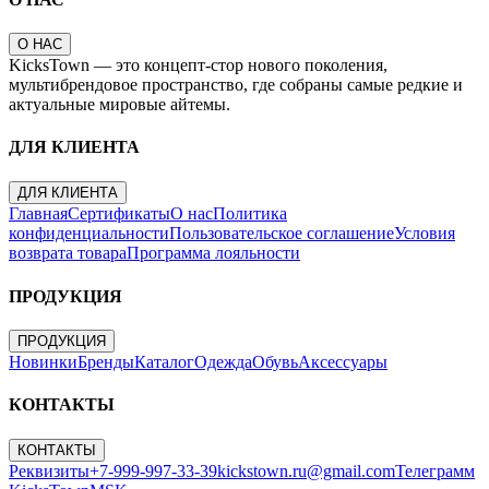
О НАС
KicksTown — это концепт-стор нового поколения,
мультибрендовое пространство, где собраны самые редкие и
актуальные мировые айтемы.
ДЛЯ КЛИЕНТА
ДЛЯ КЛИЕНТА
Главная
Сертификаты
О нас
Политика
конфиденциальности
Пользовательское соглашение
Условия
возврата товара
Программа лояльности
ПРОДУКЦИЯ
ПРОДУКЦИЯ
Новинки
Бренды
Каталог
Одежда
Обувь
Аксессуары
КОНТАКТЫ
КОНТАКТЫ
Реквизиты
+7-999-997-33-39
kickstown.ru@gmail.com
Телеграмм