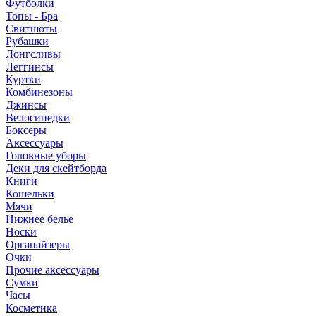
Футболки
Топы - Бра
Свитшоты
Рубашки
Лонгсливы
Леггинсы
Куртки
Комбинезоны
Джинсы
Велосипедки
Боксеры
Аксессуары
Головные уборы
Деки для скейтборда
Книги
Кошельки
Мячи
Нижнее белье
Носки
Органайзеры
Очки
Прочие аксессуары
Сумки
Часы
Косметика