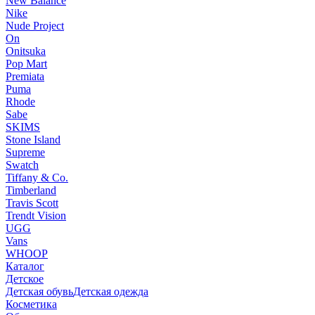
New Balance
Nike
Nude Project
On
Onitsuka
Pop Mart
Premiata
Puma
Rhode
Sabe
SKIMS
Stone Island
Supreme
Swatch
Tiffany & Co.
Timberland
Travis Scott
Trendt Vision
UGG
Vans
WHOOP
Каталог
Детское
Детская обувь
Детская одежда
Косметика