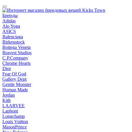
Бренды
Adidas
Alo Yoga
ASICS
Balenciaga
Birkenstock
Bottega Veneta
Bravest Studios
C.P.Company
Chrome Hearts
Dior
Fear Of God
Gallery Dept
Gentle Monster
Human Made
Jordan
Kith
LAARVEE
Laphont
Longchamp
Louis Vuitton
MasonPrince