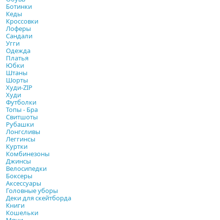
Ботинки
Кеды
Кроссовки
Лоферы
Сандали
Угги
Одежда
Платья
Юбки
Штаны
Шорты
Худи-ZIP
Худи
Футболки
Топы - Бра
Свитшоты
Рубашки
Лонгсливы
Леггинсы
Куртки
Комбинезоны
Джинсы
Велосипедки
Боксеры
Аксессуары
Головные уборы
Деки для скейтборда
Книги
Кошельки
Мячи