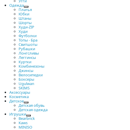
Угги
Одежда
Платья
Юбки
Штаны
Шорты
Худи-ZIP
Худи
Футболки
Топы - Бра
Свитшоты
Рубашки
Лонгсливы
Леггинсы
Куртки
Комбинезоны
Джинсы
Велосипедки
Боксеры
Ugulwan
SKIMS
Аксессуары
Косметика
Детское
Детская обувь
Детская одежда
Игрушки
Bearbrick
Kaws
MINISO