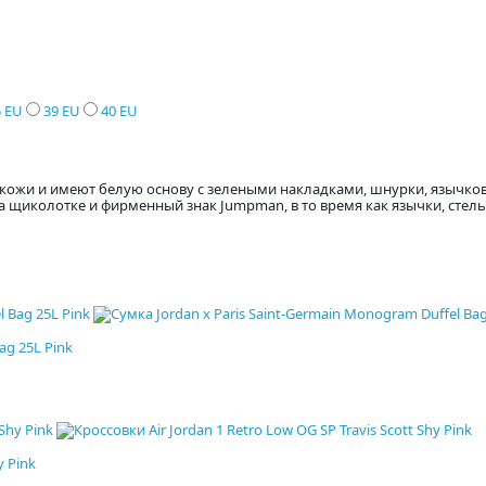
5 EU
39 EU
40 EU
из кожи и имеют белую основу с зелеными накладками, шнурки, язычко
 щиколотке и фирменный знак Jumpman, в то время как язычки, сте
ag 25L Pink
y Pink