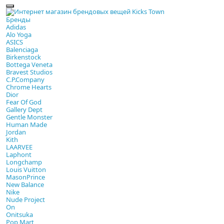
Бренды
Adidas
Alo Yoga
ASICS
Balenciaga
Birkenstock
Bottega Veneta
Bravest Studios
C.P.Company
Chrome Hearts
Dior
Fear Of God
Gallery Dept
Gentle Monster
Human Made
Jordan
Kith
LAARVEE
Laphont
Longchamp
Louis Vuitton
MasonPrince
New Balance
Nike
Nude Project
On
Onitsuka
Pop Mart