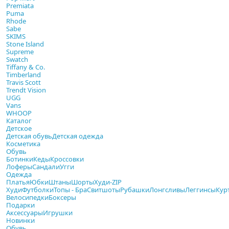
Premiata
Puma
Rhode
Sabe
SKIMS
Stone Island
Supreme
Swatch
Tiffany & Co.
Timberland
Travis Scott
Trendt Vision
UGG
Vans
WHOOP
Каталог
Детское
Детская обувь
Детская одежда
Косметика
Обувь
Ботинки
Кеды
Кроссовки
Лоферы
Сандали
Угги
Одежда
Платья
Юбки
Штаны
Шорты
Худи-ZIP
Худи
Футболки
Топы - Бра
Свитшоты
Рубашки
Лонгсливы
Леггинсы
Кур
Велосипедки
Боксеры
Подарки
Аксессуары
Игрушки
Новинки
Обувь