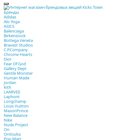
Бренды
Adidas
Alo Yoga
ASICS
Balenciaga
Birkenstock
Bottega Veneta
Bravest Studios
C.P.Company
Chrome Hearts
Dior
Fear Of God
Gallery Dept
Gentle Monster
Human Made
Jordan
Kith
LAARVEE
Laphont
Longchamp
Louis Vuitton
MasonPrince
New Balance
Nike
Nude Project
On
Onitsuka
Pop Mart