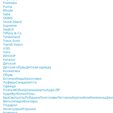
Premiata
Puma
Rhode
Sabe
SKIMS
Stone Island
Supreme
Swatch
Tiffany & Co.
Timberland
Travis Scott
Trendt Vision
UGG
Vans
WHOOP
Каталог
Детское
Детская обувь
Детская одежда
Косметика
Обувь
Ботинки
Кеды
Кроссовки
Лоферы
Сандали
Угги
Одежда
Платья
Юбки
Штаны
Шорты
Худи-ZIP
Худи
Футболки
Топы -
Бра
Свитшоты
Рубашки
Лонгсливы
Леггинсы
Куртки
Комбинезоны
Джи
Велосипедки
Боксеры
Подарки
Аксессуары
Игрушки
Новинки