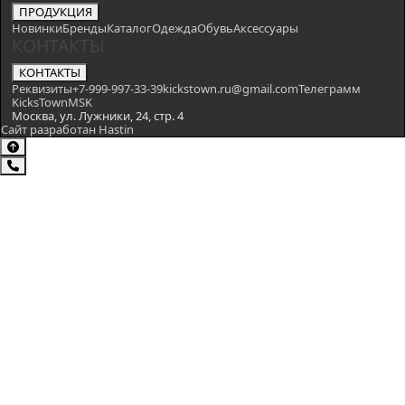
ПРОДУКЦИЯ
Новинки
Бренды
Каталог
Одежда
Обувь
Аксессуары
КОНТАКТЫ
КОНТАКТЫ
Реквизиты
+7-999-997-33-39
kickstown.ru@gmail.com
Телеграмм
KicksTownMSK
Москва, ул. Лужники, 24, стр. 4
Сайт разработан Hastin