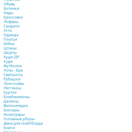
Обувь
Ботинки
Кеды
Кроссовки
Лоферы
Сандали
Угги
Одежда
Платья
Юбки
Штаны
Шорты
Худи-ZIP
Худи
Футболки
Топы - Бра
Свитшоты
Рубашки
Лонгсливы
Леггинсы
Куртки
Комбинезоны
Джинсы
Велосипедки
Боксеры
Аксессуары
Головные уборы
Деки для скейтборда
Книги
Кошельки