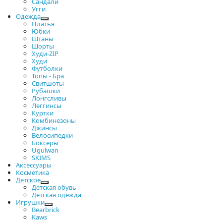
Сандали
Угги
Одежда
Платья
Юбки
Штаны
Шорты
Худи-ZIP
Худи
Футболки
Топы - Бра
Свитшоты
Рубашки
Лонгсливы
Леггинсы
Куртки
Комбинезоны
Джинсы
Велосипедки
Боксеры
Ugulwan
SKIMS
Аксессуары
Косметика
Детское
Детская обувь
Детская одежда
Игрушки
Bearbrick
Kaws